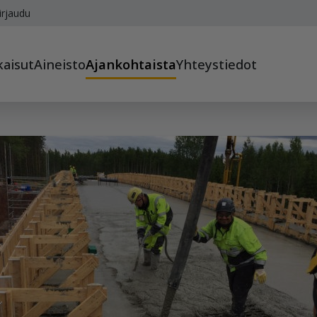
irjaudu
kaisut
Aineisto
Ajankohtaista
Yhteystiedot