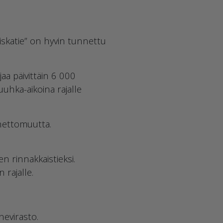
iskatie” on hyvin tunnettu
jaa päivittäin 6 000
uuhka-aikoina rajalle
nnettomuutta.
n rinnakkaistieksi.
 rajalle.
nevirasto.