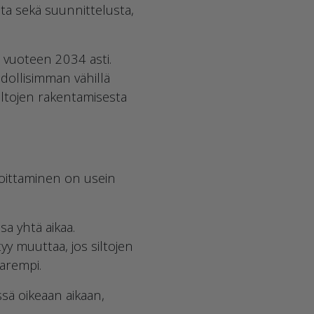
sta sekä suunnittelusta,
 vuoteen 2034 asti.
dollisimman vähillä
 siltojen rakentamisesta
oittaminen on usein
a yhtä aikaa.
yy muuttaa, jos siltojen
arempi.
ssä oikeaan aikaan,