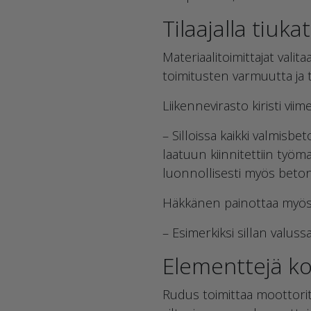
Tilaajalla tiuk
Materiaalitoimittajat val
toimitusten varmuutta ja 
Liikennevirasto kiristi v
– Silloissa kaikki valmisbe
laatuun kiinnitettiin työm
luonnollisesti myös beto
Häkkänen painottaa myös 
– Esimerkiksi sillan valuss
Elementtejä ko
Rudus toimittaa moottori