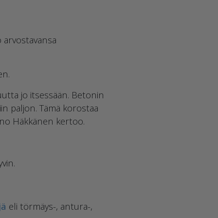
o arvostavansa
en.
kuutta jo itsessään. Betonin
tiin paljon. Tämä korostaa
uno Häkkänen kertoo.
vin.
jä
eli törmäys-, antura-,