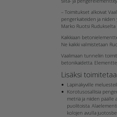
silta- ja pengerelementte
– Toimitukset alkoivat Va
pengerkaiteiden ja niiden 
Marko Ruotsi Rudukselta 
Kaikkiaan betonielementte
Ne kaikki valmistetaan R
Vaalimaan tunneliin toimi
betonikaidetta. Elementte
Lisäksi toimitetaa
Läpinäkyville melueste
Korotusosallisia penge
metriä ja niiden pääll
puolitoista. Alaelemen
kolojen avulla juotosbe