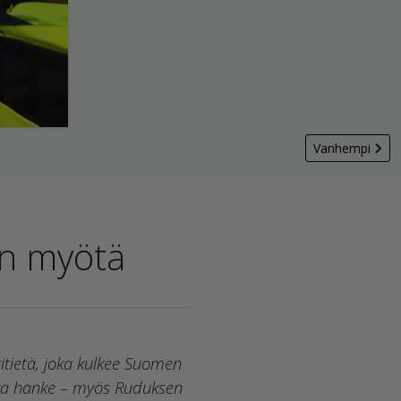
Vanhempi
n myötä
tietä, joka kulkee Suomen
ttava hanke – myös Ruduksen