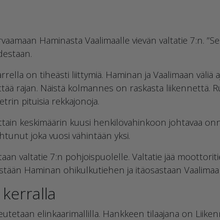
rvaamaan Haminasta Vaalimaalle vievän valtatie 7:n. ”Se
destaan.
rrella on tiheästi liittymiä. Haminan ja Vaalimaan väliä a
ittää rajan. Näistä kolmannes on raskasta liikennettä. R
rin pituisia rekkajonoja.
ittain keskimäärin kuusi henkilövahinkoon johtavaa o
tunut joka vuosi vähintään yksi.
an valtatie 7:n pohjoispuolelle. Valtatie jää moottoritie
äästään Haminan ohikulkutiehen ja itäosastaan Vaalimaan
kerralla
tetaan elinkaarimallilla. Hankkeen tilaajana on Liiken