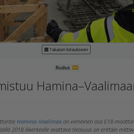
Takaisin listaukseen
lmistuu Hamina–Vaalimaa
ttoritie
Hamina–Vaalimaa
on viimeinen osa E18-moottori
eväällä 2018 liikenteelle avattava tieosuus on erittäin mi