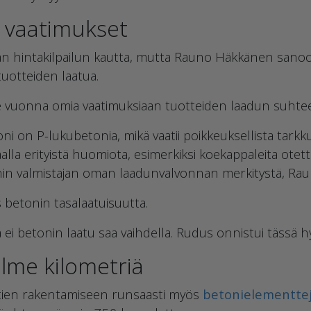
at vaatimukset
itaan hintakilpailun kautta, mutta Rauno Häkkänen sano
tuotteiden laatua.
iime vuonna omia vaatimuksiaan tuotteiden laadun suhte
toni on P-lukubetonia, mikä vaatii poikkeuksellista tark
aalla erityistä huomiota, esimerkiksi koekappaleita otet
nin valmistajan oman laadunvalvonnan merkitystä, Ra
betonin tasalaatuisuutta.
a ei betonin laatu saa vaihdella. Rudus onnistui tässä hy
lme kilometriä
tien rakentamiseen runsaasti myös
betonielementte