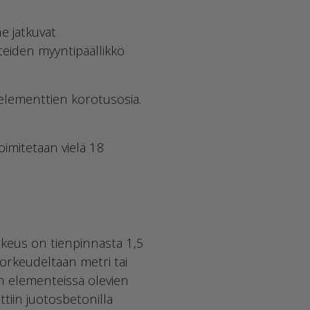
e jatkuvat
tteiden myyntipäällikkö
 elementtien korotusosia.
oimitetaan vielä 18
rkeus on tienpinnasta 1,5
orkeudeltaan metri tai
an elementeissä olevien
ttiin juotosbetonilla