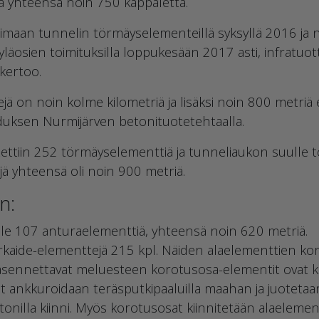
jä yhteensä noin 750 kappaletta.
alimaan tunnelin törmäyselementeillä syksyllä 2016 ja n
yläosien toimituksilla loppukesään 2017 asti, infratuo
kertoo.
jä on noin kolme kilometriä ja lisäksi noin 800 metriä
uduksen Nurmijärven betonituotetehtaalla.
tettiin 252 törmäyselementtiä ja tunneliaukon suulle t
jä yhteensä oli noin 900 metriä.
n:
ille 107 anturaelementtiä, yhteensä noin 620 metriä.
rkaide-elementtejä 215 kpl. Näiden alaelementtien ko
e asennettavat meluesteen korotusosa-elementit ovat k
tit ankkuroidaan teräsputkipaaluilla maahan ja juoteta
tonilla kiinni. Myös korotusosat kiinnitetään alaelemen