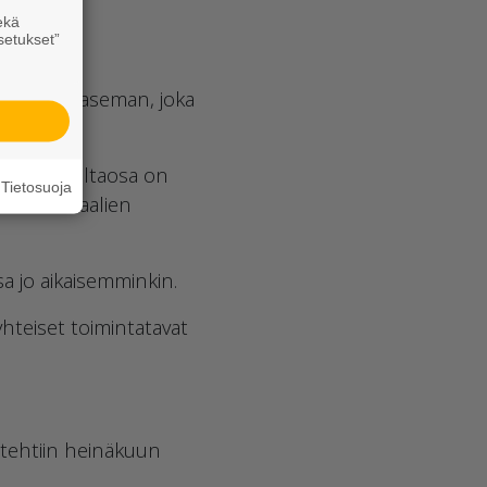
ekä
setukset”
lle betoniaseman, joka
a
, josta valtaosa on
Tietosuoja
ivimateriaalien
 jo aikaisemminkin.
 yhteiset toimintatavat
 tehtiin heinäkuun