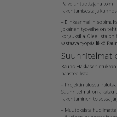
Palveluntuottajana toimii
rakentamisesta ja kunnoss
– Elinkaarimallin sopimuk
Jokainen työvaihe on teh
korjauksilla. Oleellista on
vastaava työpäällikkö Rau
Suunnitelmat o
Rauno Häkkäsen mukaan nä
haasteellista.
– Projektin alussa haluta
Suunnitelmat on aikataulut
rakentaminen toisessa jä
– Muutoksista huolimatta 
Häkkänen painottaa ja tote