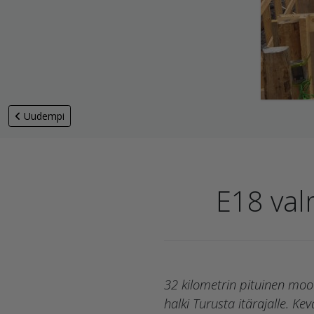
Uudempi
E18 va
32 kilometrin pituinen moo
halki Turusta itärajalle. K