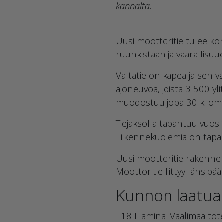
kannalta.
Uusi moottoritie tulee ko
ruuhkistaan ja vaarallisuu
Valtatie on kapea ja sen va
ajoneuvoa, joista 3 500 yl
muodostuu jopa 30 kilomet
Tiejaksolla tapahtuu vuos
Liikennekuolemia on tapah
Uusi moottoritie rakenneta
Moottoritie liittyy länsip
Kunnon laatua 
E18 Hamina–Vaalimaa toteu