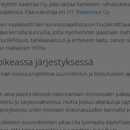
 Tieyhtiö Vaalimaa Oy, joka vastaa hankkeen rahoitukse
apidosta. Pääurakoitsija on
YIT Rakennus Oy
.
sen mukaisesti tien kunnossapidosta on huolehdittava
tävä kerralla kunnolla, jotta myöhemmin päästään mah
 huolellisuus, tarkkaavaisuus ja erityisesti laatu, sanoo
no Häkkänen YIT:ltä.
ikeassa järjestyksessä
in isossa projektissa suunnittelun ja toteutuksen aj
an aina päästä kiireesti rakentamaan monessakin paikass
ettu jo tarjousvaiheessa, mutta joskus aikatauluja täyt
rjestyksessä onkin työmaan kokonaisuuden kannalta p
oikeiden suunnitelmien pitää olla työmaalla käytettävi
aa, että tässä projektissa suunnittelu sujui hyvin.