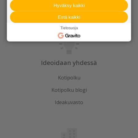
Referenssit
Hyväksy kaikki
Tilaa uutiskirje
Estä kaikki
Tietosuoja
Ideoidaan yhdessä
Kotipolku
Kotipolku blogi
Ideakuvasto