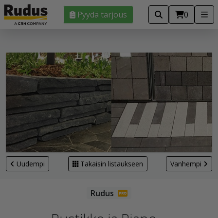
Pyydä tarjous
0
Uudempi
Takaisin listaukseen
Vanhempi