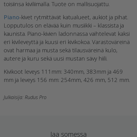
toisiinsa kiviliimalla. Tuote on mallisuojattu.
Piano
-kivet rytmittävät katualueet, aukiot ja pihat.
Lopputulos on elävää kuin musiikki – klassista ja
kaunista. Piano-kivien ladonnassa vaihtelevat kaksi
eri kivileveyttä ja kuusi eri kivikokoa. Varastoväreinä
ovat harmaa ja musta sekä tilausväreinä kulo,
autere ja kuru sekä uusi mustan sävy hiili.
Kivikoot leveys 111mm: 340mm, 383mm ja 469
mm ja leveys 156 mm: 254mm, 426 mm, 512 mm.
Julkaisija: Rudus Pro
Jaa somessa