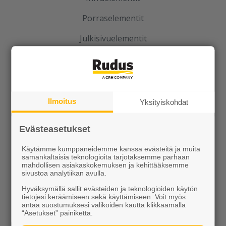
Porraselementit
Julkisivuelementit
Elpo-hormit
Louhinta, murskaus, esirakentaminen
Kierrätys
Ilmoitus
Yksityiskohdat
Evästeasetukset
Käytämme kumppaneidemme kanssa evästeitä ja muita
samankaltaisia teknologioita tarjotaksemme parhaan
mahdollisen asiakaskokemuksen ja kehittääksemme
sivustoa analytiikan avulla.
Rudus
Hyväksymällä sallit evästeiden ja teknologioiden käytön
tietojesi keräämiseen sekä käyttämiseen. Voit myös
Uutiset
antaa suostumuksesi valikoiden kautta klikkaamalla
“Asetukset” painiketta.