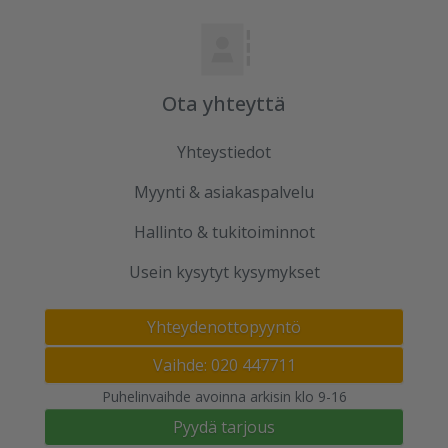
Ota yhteyttä
Yhteystiedot
Myynti & asiakaspalvelu
Hallinto & tukitoiminnot
Usein kysytyt kysymykset
Yhteydenottopyyntö
Vaihde: 020 447711
Puhelinvaihde avoinna arkisin klo 9-16
Pyydä tarjous