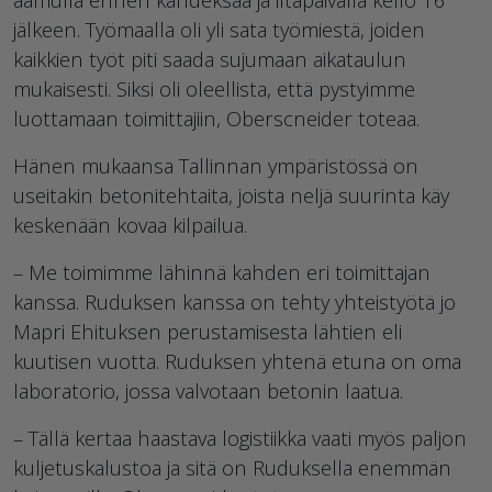
jälkeen. Työmaalla oli yli sata työmiestä, joiden
kaikkien työt piti saada sujumaan aikataulun
mukaisesti. Siksi oli oleellista, että pystyimme
luottamaan toimittajiin, Oberscneider toteaa.
Hänen mukaansa Tallinnan ympäristössä on
useitakin betonitehtaita, joista neljä suurinta käy
keskenään kovaa kilpailua.
– Me toimimme lähinnä kahden eri toimittajan
kanssa. Ruduksen kanssa on tehty yhteistyötä jo
Mapri Ehituksen perustamisesta lähtien eli
kuutisen vuotta. Ruduksen yhtenä etuna on oma
laboratorio, jossa valvotaan betonin laatua.
– Tällä kertaa haastava logistiikka vaati myös paljon
kuljetuskalustoa ja sitä on Ruduksella enemmän