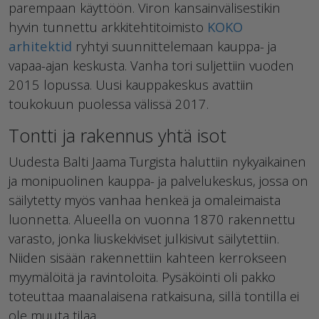
parempaan käyttöön. Viron kansainvälisestikin
hyvin tunnettu arkkitehtitoimisto
KOKO
arhitektid
ryhtyi suunnittelemaan kauppa- ja
vapaa-ajan keskusta. Vanha tori suljettiin vuoden
2015 lopussa. Uusi kauppakeskus avattiin
toukokuun puolessa välissä 2017.
Tontti ja rakennus yhtä isot
Uudesta Balti Jaama Turgista haluttiin nykyaikainen
ja monipuolinen kauppa- ja palvelukeskus, jossa on
säilytetty myös vanhaa henkeä ja omaleimaista
luonnetta. Alueella on vuonna 1870 rakennettu
varasto, jonka liuskekiviset julkisivut säilytettiin.
Niiden sisään rakennettiin kahteen kerrokseen
myymälöitä ja ravintoloita. Pysäköinti oli pakko
toteuttaa maanalaisena ratkaisuna, sillä tontilla ei
ole muuta tilaa.