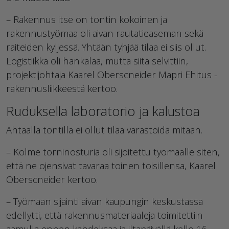
– Rakennus itse on tontin kokoinen ja
rakennustyömaa oli aivan rautatieaseman sekä
raiteiden kyljessä. Yhtään tyhjää tilaa ei siis ollut.
Logistiikka oli hankalaa, mutta siitä selvittiin,
projektijohtaja Kaarel Oberscneider Mapri Ehitus -
rakennusliikkeestä kertoo.
Ruduksella laboratorio ja kalustoa
Ahtaalla tontilla ei ollut tilaa varastoida mitään.
– Kolme torninosturia oli sijoitettu työmaalle siten,
että ne ojensivat tavaraa toinen toisillensa, Kaarel
Oberscneider kertoo.
– Työmaan sijainti aivan kaupungin keskustassa
edellytti, että rakennusmateriaaleja toimitettiin
aamulla ennen kahdeksaa ja iltapäivällä kello 16