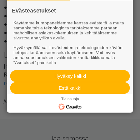
2
Pinta-ala: 25 000 m
Evästeasetukset
Arkkitehtisuunnittelu: KOKO arhitektid
Käytämme kumppaneidemme kanssa evästeitä ja muita
Pääurakoitsija: Mapri Ehitus
samankaltaisia teknologioita tarjotaksemme parhaan
3
Rudus AS toimitti valmisbetonia 11 000 m
mahdollisen asiakaskokemuksen ja kehittääksemme
sivustoa analytiikan avulla.
Kokonaiskustannus noin 24 miljoonaa euroa
Hyväksymällä sallit evästeiden ja teknologioiden käytön
Lisätietoja:
tietojesi keräämiseen sekä käyttämiseen. Voit myös
antaa suostumuksesi valikoiden kautta klikkaamalla
“Asetukset” painiketta.
Johtaja Rene Raamat
Rudus AS
Hyväksy kaikki
rene.raamat@rudus.ee
Estä kaikki
Tietosuoja
Julkaisija: Rudus Pro
Jaa somessa