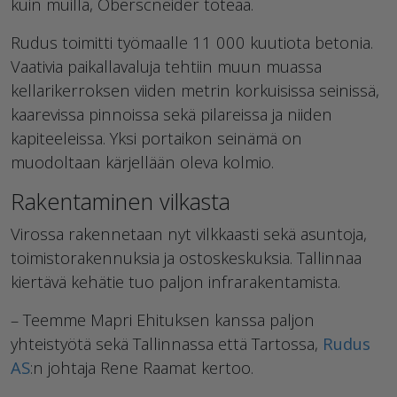
kuin muilla, Oberscneider toteaa.
Rudus toimitti työmaalle 11 000 kuutiota betonia.
Vaativia paikallavaluja tehtiin muun muassa
kellarikerroksen viiden metrin korkuisissa seinissä,
kaarevissa pinnoissa sekä pilareissa ja niiden
kapiteeleissa. Yksi portaikon seinämä on
muodoltaan kärjellään oleva kolmio.
Rakentaminen vilkasta
Virossa rakennetaan nyt vilkkaasti sekä asuntoja,
toimistorakennuksia ja ostoskeskuksia. Tallinnaa
kiertävä kehätie tuo paljon infrarakentamista.
– Teemme Mapri Ehituksen kanssa paljon
yhteistyötä sekä Tallinnassa että Tartossa,
Rudus
AS
:n johtaja Rene Raamat kertoo.