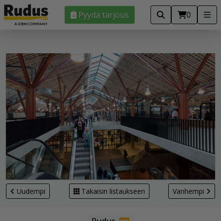
Pyydä tarjous
0
Uudempi
Takaisin listaukseen
Vanhempi