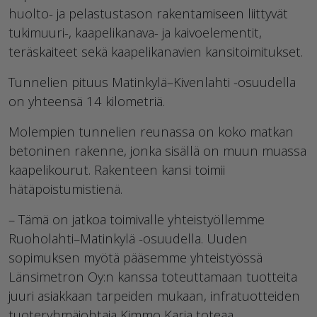
huolto- ja pelastustason rakentamiseen liittyvät
tukimuuri-, kaapelikanava- ja kaivoelementit,
teräskaiteet sekä kaapelikanavien kansitoimitukset.
Tunnelien pituus Matinkylä–Kivenlahti -osuudella
on yhteensä 14 kilometriä.
Molempien tunnelien reunassa on koko matkan
betoninen rakenne, jonka sisällä on muun muassa
kaapelikourut. Rakenteen kansi toimii
hätäpoistumistienä.
– Tämä on jatkoa toimivalle yhteistyöllemme
Ruoholahti–Matinkylä -osuudella. Uuden
sopimuksen myötä pääsemme yhteistyössä
Länsimetron Oy:n kanssa toteuttamaan tuotteita
juuri asiakkaan tarpeiden mukaan, infratuotteiden
tuoteryhmäjohtaja Kimmo Karja toteaa.