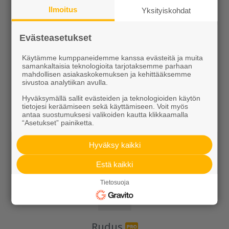
Betoni
Ilmoitus
Yksityiskohdat
Kaivot ja putket
Evästeasetukset
Infraelementit
Käytämme kumppaneidemme kanssa evästeitä ja muita
Porraselementit
samankaltaisia teknologioita tarjotaksemme parhaan
mahdollisen asiakaskokemuksen ja kehittääksemme
Julkisivuelementit
sivustoa analytiikan avulla.
Hyväksymällä sallit evästeiden ja teknologioiden käytön
Elpo-hormit
tietojesi keräämiseen sekä käyttämiseen. Voit myös
antaa suostumuksesi valikoiden kautta klikkaamalla
Louhinta, murskaus, esirakentaminen
“Asetukset” painiketta.
Kierrätys
Hyväksy kaikki
Estä kaikki
Tietosuoja
Rudus