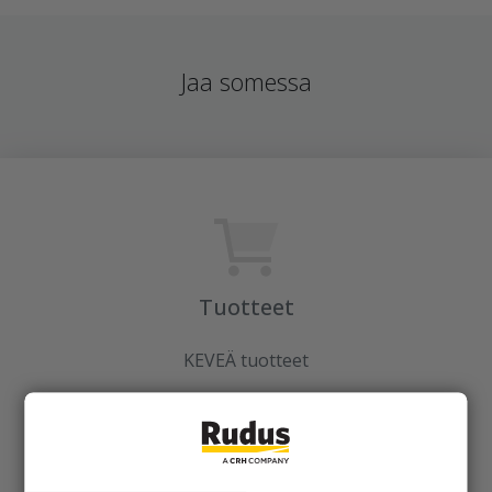
Jaa somessa
Tuotteet
KEVEÄ tuotteet
Kiviainekset
Pihakivet ja maisematuotteet