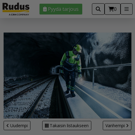
Pyydä tarjous
0
Uudempi
Takaisin listaukseen
Vanhempi