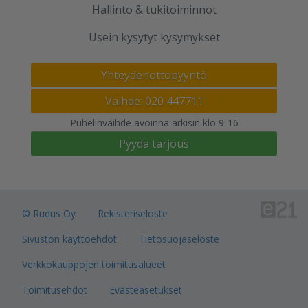
Hallinto & tukitoiminnot
Usein kysytyt kysymykset
Yhteydenottopyyntö
Vaihde: 020 447711
Puhelinvaihde avoinna arkisin klo 9-16
Pyydä tarjous
© Rudus Oy
Rekisteriseloste
Sivuston käyttöehdot
Tietosuojaseloste
Verkkokauppojen toimitusalueet
Toimitusehdot
Evästeasetukset