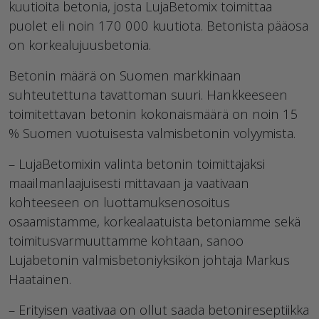
kuutioita betonia, josta LujaBetomix toimittaa
puolet eli noin 170 000 kuutiota. Betonista pääosa
on korkealujuusbetonia.
Betonin määrä on Suomen markkinaan
suhteutettuna tavattoman suuri. Hankkeeseen
toimitettavan betonin kokonaismäärä on noin 15
% Suomen vuotuisesta valmisbetonin volyymista.
– LujaBetomixin valinta betonin toimittajaksi
maailmanlaajuisesti mittavaan ja vaativaan
kohteeseen on luottamuksenosoitus
osaamistamme, korkealaatuista betoniamme sekä
toimitusvarmuuttamme kohtaan, sanoo
Lujabetonin valmisbetoniyksikön johtaja Markus
Haatainen.
– Erityisen vaativaa on ollut saada betonireseptiikka