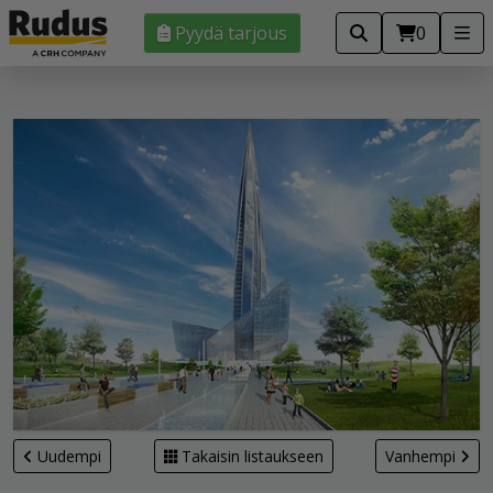
Pyydä tarjous
0
Uudempi
Takaisin listaukseen
Vanhempi