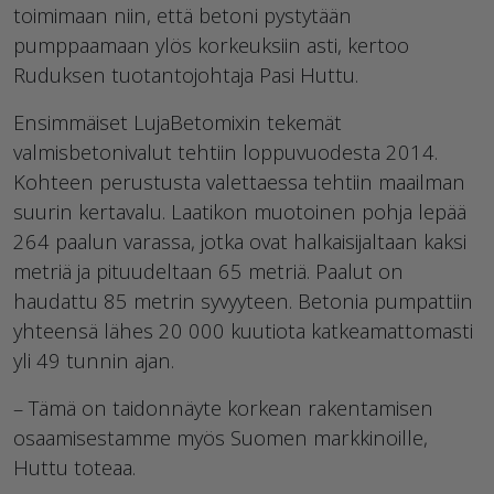
toimimaan niin, että betoni pystytään
pumppaamaan ylös korkeuksiin asti, kertoo
Ruduksen tuotantojohtaja Pasi Huttu.
Ensimmäiset LujaBetomixin tekemät
valmisbetonivalut tehtiin loppuvuodesta 2014.
Kohteen perustusta valettaessa tehtiin maailman
suurin kertavalu. Laatikon muotoinen pohja lepää
264 paalun varassa, jotka ovat halkaisijaltaan kaksi
metriä ja pituudeltaan 65 metriä. Paalut on
haudattu 85 metrin syvyyteen. Betonia pumpattiin
yhteensä lähes 20 000 kuutiota katkeamattomasti
yli 49 tunnin ajan.
– Tämä on taidonnäyte korkean rakentamisen
osaamisestamme myös Suomen markkinoille,
Huttu toteaa.