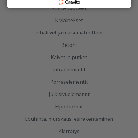
KEVEÄ tuotteet
Kiviainekset
Pihakivet ja maisematuotteet
Betoni
Kaivot ja putket
Infraelementit
Porraselementit
Julkisivuelementit
Elpo-hormit
Louhinta, murskaus, esirakentaminen
Kierrätys