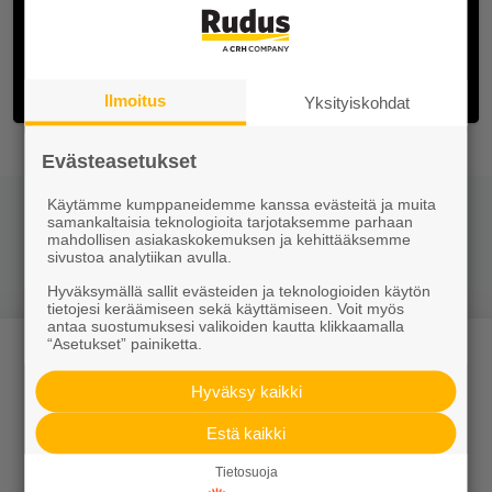
Ilmoitus
Yksityiskohdat
Evästeasetukset
Käytämme kumppaneidemme kanssa evästeitä ja muita
samankaltaisia teknologioita tarjotaksemme parhaan
Jaa somessa
mahdollisen asiakaskokemuksen ja kehittääksemme
sivustoa analytiikan avulla.
Hyväksymällä sallit evästeiden ja teknologioiden käytön
tietojesi keräämiseen sekä käyttämiseen. Voit myös
antaa suostumuksesi valikoiden kautta klikkaamalla
“Asetukset” painiketta.
Hyväksy kaikki
Estä kaikki
Tuotteet
Tietosuoja