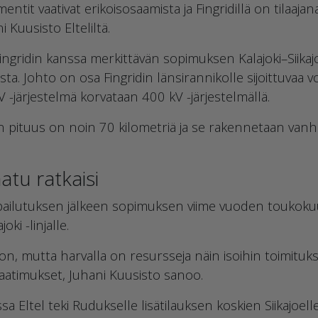
tit vaativat erikoisosaamista ja Fingridillä on tilaajan
 Kuusisto Elteliltä.
Fingridin kanssa merkittävän sopimuksen Kalajoki–Siikaj
. Johto on osa Fingridin länsirannikolle sijoittuvaa v
 -järjestelmä korvataan 400 kV -järjestelmällä.
 pituus on noin 70 kilometriä ja se rakennetaan van
atu ratkaisi
ilpailutuksen jälkeen sopimuksen viime vuoden toukok
oki -linjalle.
ä on, mutta harvalla on resursseja näin isoihin toimituksi
vaatimukset, Juhani Kuusisto sanoo.
Eltel teki Rudukselle lisätilauksen koskien Siikajoel