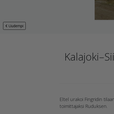
Uudempi
Kalajoki–S
Eltel urakoi Fingridin til
toimittajaksi Ruduksen.