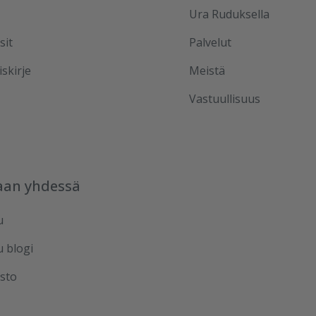
Ura Ruduksella
sit
Palvelut
iskirje
Meistä
Vastuullisuus
aan yhdessä
u
u blogi
sto