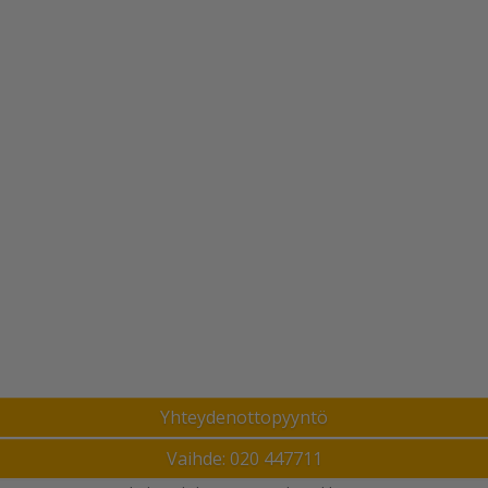
Yhteydenottopyyntö
Vaihde: 020 447711