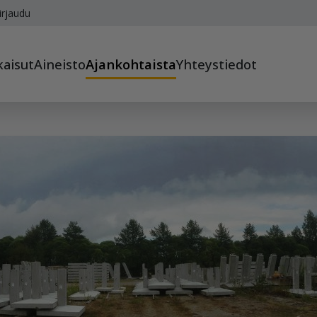
irjaudu
kaisut
Aineisto
Ajankohtaista
Yhteystiedot