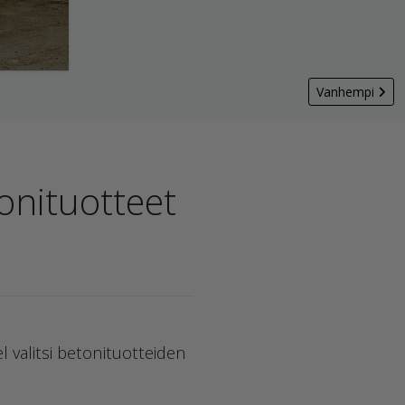
Vanhempi
onituotteet
l valitsi betonituotteiden