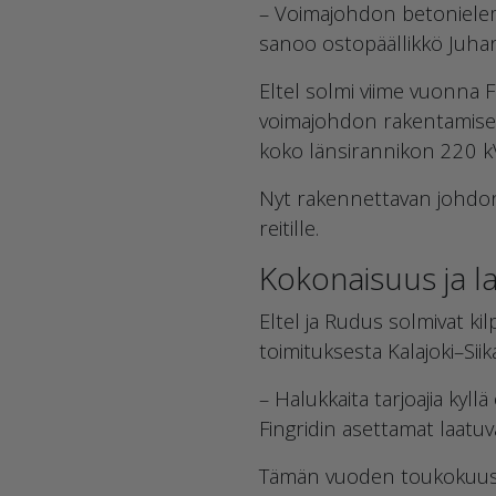
– Voimajohdon betonielemen
sanoo ostopäällikkö Juhani
Eltel solmi viime vuonna 
voimajohdon rakentamisesta
koko länsirannikon 220 kV
Nyt rakennettavan johdon
reitille.
Kokonaisuus ja la
Eltel ja Rudus solmivat k
toimituksesta Kalajoki–Siikaj
– Halukkaita tarjoajia kyll
Fingridin asettamat laatu
Tämän vuoden toukokuussa 