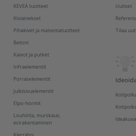
KEVEÄ tuotteet
Uutiset
Kiviainekset
Referens
Pihakivet ja maisematuotteet
Tilaa uut
Betoni
Kaivot ja putket
Infraelementit
Porraselementit
Ideoid
Julkisivuelementit
Kotipolk
Elpo-hormit
Kotipolk
Louhinta, murskaus,
Ideakuva
esirakentaminen
Kierrätys