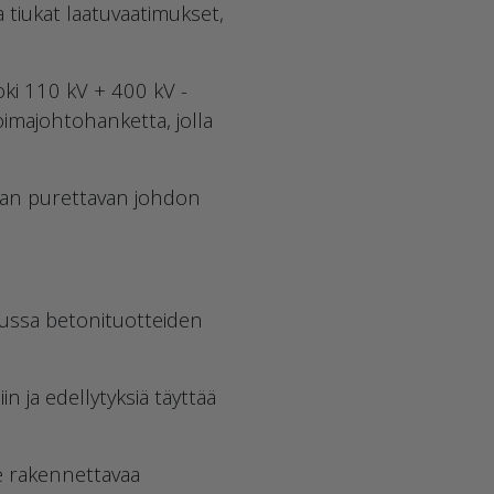
a tiukat laatuvaatimukset,
oki 110 kV + 400 kV -
oimajohtohanketta, jolla
han purettavan johdon
uussa betonituotteiden
in ja edellytyksiä täyttää
le rakennettavaa