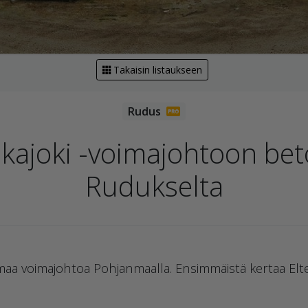
Takaisin listaukseen
iikajoki -voimajohtoon bet
Rudukselta
aamaa voimajohtoa Pohjanmaalla. Ensimmäistä kertaa Elte