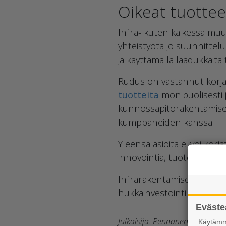
Oikeat tuottee
Infra- kuten kaikessa muu
yhteistyötä jo suunnittel
ja käyttämällä laadukkaita 
Rudus on vastannut korj
tuotteita
monipuolisesti ja
kunnossapitorakentamiseen
kumppaneiden kanssa.
Yleensä asioita ei voi korj
innovointia, tuotekehitys
Infrarakentamisen parhaat
hukkainvestointi.
Eväste
Julkaisija: Pennanen Riku
Käytämme