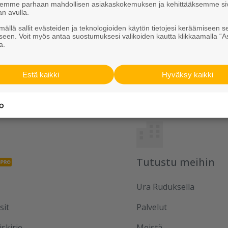
ksemme parhaan mahdollisen asiakaskokemuksen ja kehittääksemme si
an avulla.
ällä sallit evästeiden ja teknologioiden käytön tietojesi keräämiseen s
seen. Voit myös antaa suostumuksesi valikoiden kautta klikkaamalla “A
a.
Jaa somessa
Estä kaikki
Hyväksy kaikki
Tutustu meihin
Ura Ruduksella
sit
Palvelut
iskirje
Meistä