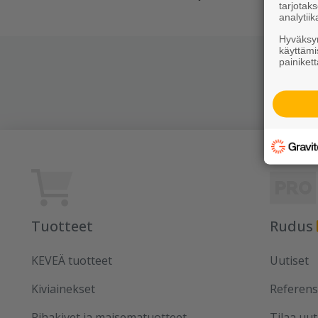
tarjota
analytiik
Hyväksym
käyttämi
painikett
Tuotteet
Rudus
KEVEÄ tuotteet
Uutiset
Kiviainekset
Referens
Pihakivet ja maisematuotteet
Tilaa uut