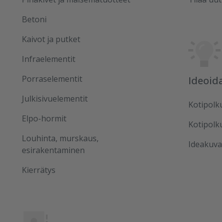
Betoni
Kaivot ja putket
Infraelementit
Porraselementit
Ideoid
Julkisivuelementit
Kotipolk
Elpo-hormit
Kotipolk
Louhinta, murskaus,
Ideakuva
esirakentaminen
Kierrätys