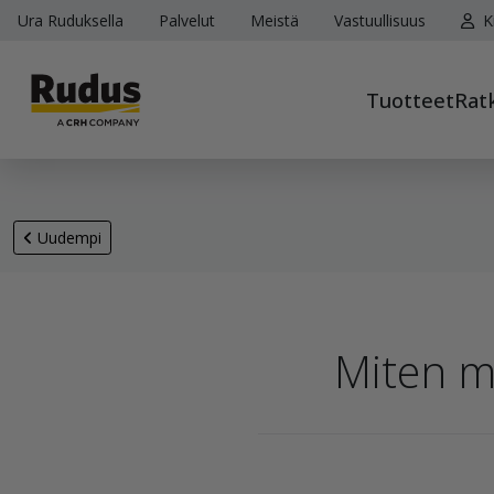
Ura Ruduksella
Palvelut
Meistä
Vastuullisuus
K
Tuotteet
Rat
Uudempi
Miten m