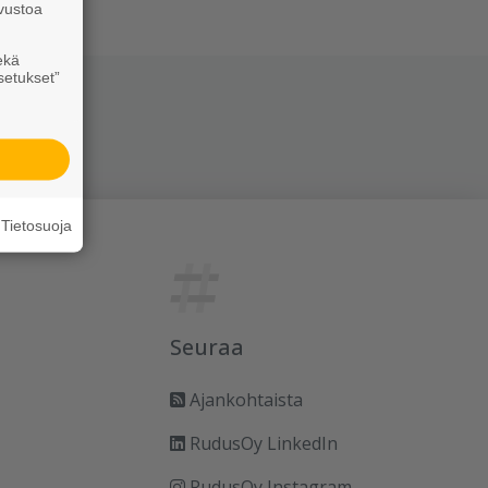
vustoa
ekä
setukset”
Tietosuoja
Seuraa
Ajankohtaista
RudusOy LinkedIn
RudusOy Instagram