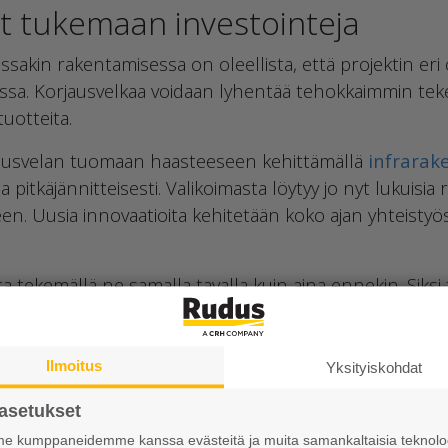
t tukemaan investointeja
ssakin rakentamisessa on oleellista, että projektin eri
ussa. Korjausvelkaa voidaan lyhentää tehokkaimmin teke
tuotteita.
ausvelan tuomaan haasteeseen kehittämällä
infrarak
 pitkäjännitteisesti. Valikoimasta löytyy jo nyt lukuisia 
. Uusia innovaatioita kehitetään koko ajan yhteistyös
ata tekemällä ne samalla tavalla kuin aina ennekin. Siks
tä ja tutkimusta. Uudet arvot kuten kiertotalous tulee
 tuotteet takaavat osaltaan, että korjausvelan maksuu
Ilmoitus
Yksityiskohdat
asetukset
 kumppaneidemme kanssa evästeitä ja muita samankaltaisia teknolog