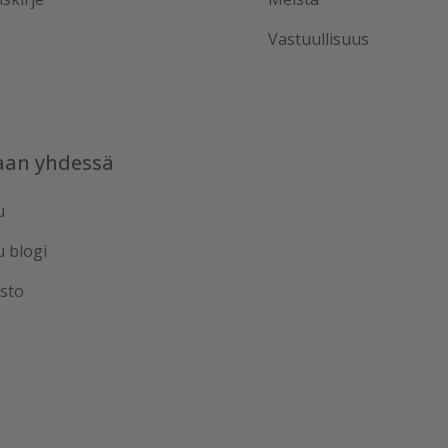
Vastuullisuus
aan yhdessä
u
u blogi
sto