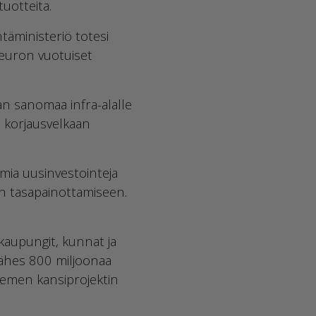
tuotteita.
ntäministeriö totesi
 euron vuotuiset
an sanomaa infra-alalle
o korjausvelkaan
omia uusinvestointeja
lan tasapainottamiseen.
 kaupungit, kunnat ja
lähes 800 miljoonaa
iemen kansiprojektin