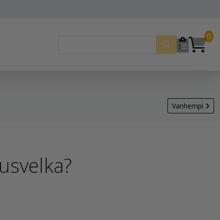
0
Vanhempi
usvelka?