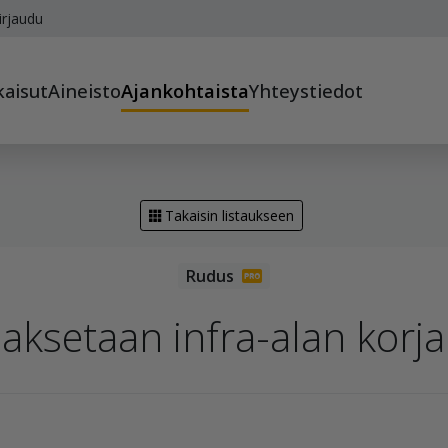
irjaudu
kaisut
Aineisto
Ajankohtaista
Yhteystiedot
Takaisin listaukseen
aksetaan infra-alan korja