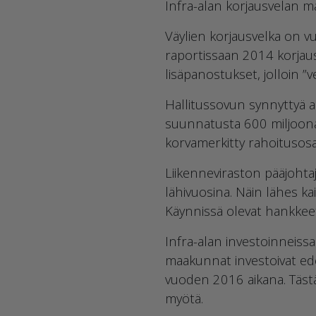
Infra-alan korjausvelan mak
Väylien korjausvelka on vu
raportissaan 2014 korjaus
lisäpanostukset, jolloin 
Hallitussovun synnyttyä a
suunnatusta 600 miljoonan
korvamerkitty rahoitusosa
Liikenneviraston pääjohtaj
lähivuosina. Näin lähes ka
Käynnissä olevat hankkeet,
Infra-alan investoinneissa
maakunnat investoivat ede
vuoden 2016 aikana. Tästä
myötä.