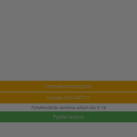
Yhteydenottopyyntö
Vaihde: 020 447711
Puhelinvaihde avoinna arkisin klo 9-16
Pyydä tarjous