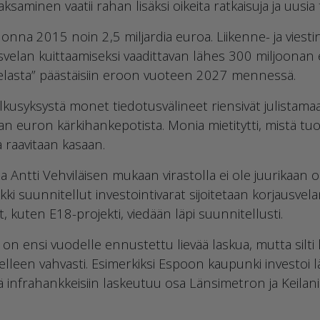
saminen vaatii rahan lisäksi oikeita ratkaisuja ja uusia 
onna 2015 noin 2,5 miljardia euroa. Liikenne- ja viesti
velan kuittaamiseksi vaadittavan lähes 300 miljoonan
”velasta” päästäisiin eroon vuoteen 2027 mennessä.
lkusyksystä monet tiedotusvälineet riensivät julistama
 euron kärkihankepotista. Monia mietitytti, mistä tu
 raavitaan kasaan.
a Antti Vehviläisen mukaan virastolla ei ole juurikaan 
ikki suunnitellut investointivarat sijoitetaan korjausve
 kuten E18-projekti, viedään läpi suunnitellusti.
 on ensi vuodelle ennustettu lievää laskua, mutta silti
lleen vahvasti. Esimerkiksi Espoon kaupunki investoi 
 infrahankkeisiin laskeutuu osa Länsimetron ja Keilan