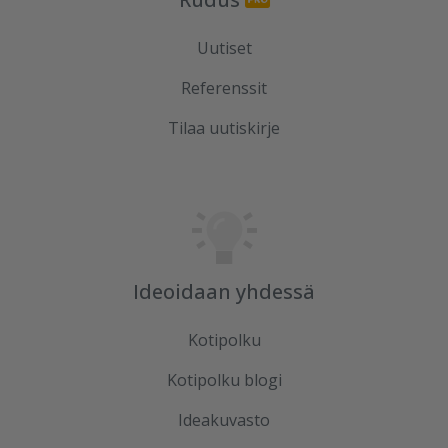
Uutiset
Referenssit
Tilaa uutiskirje
Ideoidaan yhdessä
Kotipolku
Kotipolku blogi
Ideakuvasto