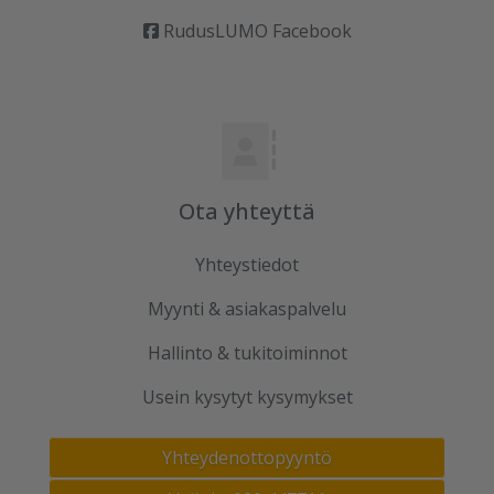
RudusLUMO Facebook
Ota yhteyttä
Yhteystiedot
Myynti & asiakaspalvelu
Hallinto & tukitoiminnot
Usein kysytyt kysymykset
Yhteydenottopyyntö