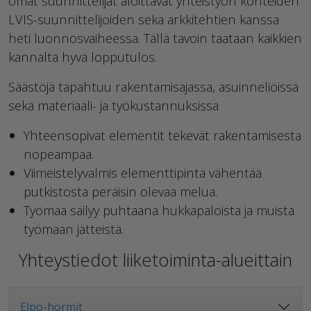
omat suunnittelijat aloittavat yhteistyön kohteiden
LVIS-suunnittelijoiden sekä arkkitehtien kanssa
heti luonnosvaiheessa. Tällä tavoin taataan kaikkien
kannalta hyvä lopputulos.
Säästöjä tapahtuu rakentamisajassa, asuinneliöissä
sekä materiaali- ja työkustannuksissa
Yhteensopivat elementit tekevät rakentamisesta
nopeampaa.
Viimeistelyvalmis elementtipinta vähentää
putkistosta peräisin olevaa melua.
Työmaa säilyy puhtaana hukkapaloista ja muista
työmaan jätteistä.
Yhteystiedot liiketoiminta-alueittain
Elpo-hormit