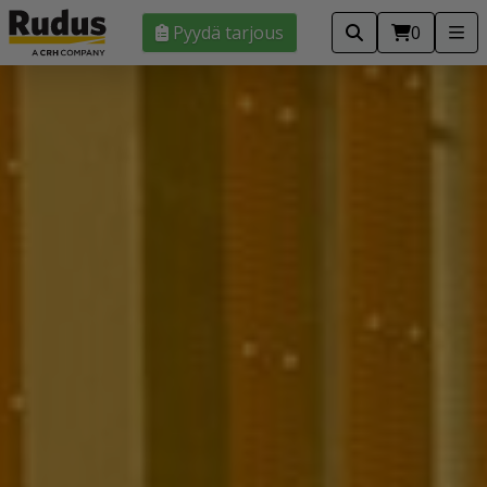
Pyydä tarjous
0