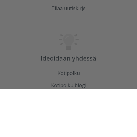
Tilaa uutiskirje
Ideoidaan yhdessä
Kotipolku
Kotipolku blogi
Ideakuvasto