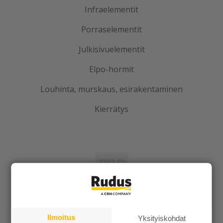
Infraelementit
Porraselementit
Julkisivuelementit
Elpo-hormit
Louhinta, murskaus, esirakentaminen
Kierrätys
Rudus
Uutiset
Ilmoitus
Yksityiskohdat