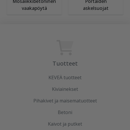
Mosaiikkibetoninen
Portaiden
vaakapöytä
askelsuojat
Tuotteet
KEVEÄ tuotteet
Kiviainekset
Pihakivet ja maisematuotteet
Betoni
Kaivot ja putket