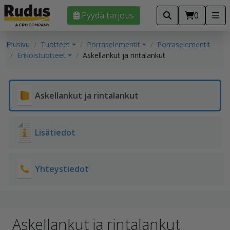
Pyydä tarjous
0
Etusivu
Tuotteet
Porraselementit
Porraselementit
Erikoistuotteet
Askellankut ja rintalankut
Askellankut ja rintalankut
Lisätiedot
Yhteystiedot
Askellankut ja rintalankut