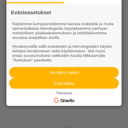
Referenssit
Evästeasetukset
Tilaa uutiskirje
Käytämme kumppaneidemme kanssa evästeitä ja muita
samankaltaisia teknologioita tarjotaksemme parhaan
mahdollisen asiakaskokemuksen ja kehittääksemme
sivustoa analytiikan avulla.
Hyväksymällä sallit evästeiden ja teknologioiden käytön
tietojesi keräämiseen sekä käyttämiseen. Voit myös
antaa suostumuksesi valikoiden kautta klikkaamalla
“Asetukset” painiketta.
Ideoidaan yhdessä
Hyväksy kaikki
Kotipolku
Estä kaikki
Kotipolku blogi
Tietosuoja
Ideakuvasto