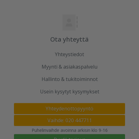
Ota yhteyttä
Yhteystiedot
Myynti & asiakaspalvelu
Hallinto & tukitoiminnot
Usein kysytyt kysymykset
Yhteydenottopyyntö
Vaihde: 020 447711
Puhelinvaihde avoinna arkisin klo 9-16