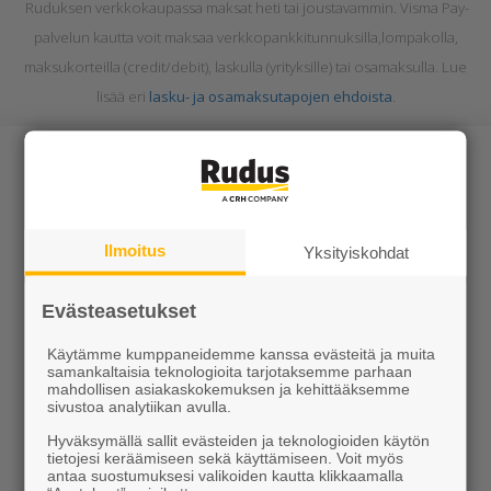
Ruduksen verkkokaupassa maksat heti tai joustavammin. Visma Pay-
palvelun kautta voit maksaa
verkkopankkitunnuksilla,lompakolla,
maksukorteilla (credit/debit), laskulla (yrityksille) tai osamaksulla. Lue
lisää eri
lasku- ja osamaksutapojen ehdoista
.
Ilmoitus
Yksityiskohdat
Tuotteet
Evästeasetukset
KEVEÄ tuotteet
Käytämme kumppaneidemme kanssa evästeitä ja muita
Kiviainekset
samankaltaisia teknologioita tarjotaksemme parhaan
mahdollisen asiakaskokemuksen ja kehittääksemme
sivustoa analytiikan avulla.
Pihakivet ja maisematuotteet
Hyväksymällä sallit evästeiden ja teknologioiden käytön
Betoni
tietojesi keräämiseen sekä käyttämiseen. Voit myös
antaa suostumuksesi valikoiden kautta klikkaamalla