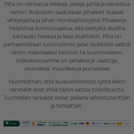
Piha on olemassa leikkejä, pelejä, juhlia ja oleskelua
varten. Ruduksen laadukkaat pihakivet lisäävät
viihtyisyyttä ja pihan monikäyttöisyyttä. Pihakiveys
helpottaa kunnossapitoa, eikä kivetyiltä alueilta
kantaudu hiekkaa ja likaa sisätiloihin. Piha on
parhaimmillaan luonnollinen jatke sisätiloille valitsit
sitten materiaaliksi betonin tai luonnonkiven.
Valikoimassamme on pihakiviä ja –laattoja,
reunakiviä, muurikiviä ja porraskiviä.
Huomioithan, että kuvausteknisistä syistä kivien
värimallit eivät ehkä täysin vastaa todellisuutta.
Tuotteiden värisävyt voivat poiketa valmistuserittäin
ja tehtaittain.