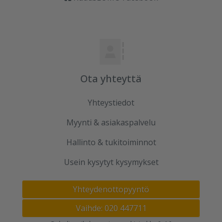
Ota yhteyttä
Yhteystiedot
Myynti & asiakaspalvelu
Hallinto & tukitoiminnot
Usein kysytyt kysymykset
Yhteydenottopyyntö
Vaihde: 020 447711