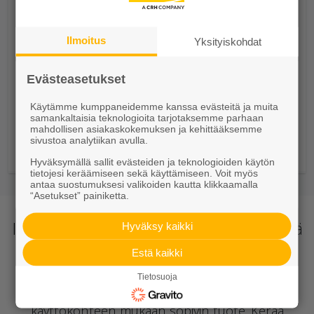
Ilmoitus
Yksityiskohdat
Evästeasetukset
Käytämme kumppaneidemme kanssa evästeitä ja muita
Muurikko
samankaltaisia teknologioita tarjotaksemme parhaan
mahdollisen asiakaskokemuksen ja kehittääksemme
Muurikko peruskivi 235/175x100 harmaa
sivustoa analytiikan avulla.
109,95 €/m²
Hyväksymällä sallit evästeiden ja teknologioiden käytön
tietojesi keräämiseen sekä käyttämiseen. Voit myös
antaa suostumuksesi valikoiden kautta klikkaamalla
“Asetukset” painiketta.
Ihana piha - kestävää rakentamista kivillä
Hyväksy kaikki
Pihan rakentaminen alkaa suunnittelusta!
Estä kaikki
Tutustu
ideakuvastoon
ja kerää sinun pihaasi
Tietosuoja
sopivat ideat. Tutustu tuotteisiin ja valitse
käyttökohteen mukaan sopivin tuote. Kerää