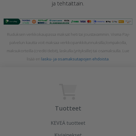
ja tehtaittain.
Ruduksen verkkokaupassa maksat heti tai joustavammin. Visma Pay-
palvelun kautta voit maksaa
verkkopankkitunnuksilla,lompakolla,
maksukorteilla (credit/debit), laskulla (yrityksille) tai osamaksulla. Lue
lisää eri
lasku- ja osamaksutapojen ehdoista
.
Tuotteet
KEVEÄ tuotteet
Kiviainekset