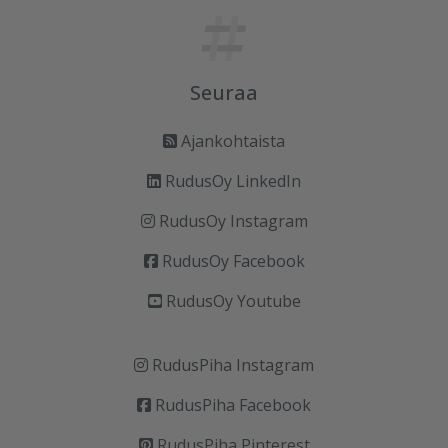
Seuraa
Ajankohtaista
RudusOy LinkedIn
RudusOy Instagram
RudusOy Facebook
RudusOy Youtube
RudusPiha Instagram
RudusPiha Facebook
RudusPiha Pinterest