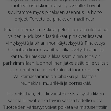
tuotteet ostoskoriin ja siirry kassalle. Löydät
sivuiltamme myös pihakivien asennus- ja hoito-
ohjeet. Tervetuloa pihakivien maailmaan!
Piha on olemassa leikkejä, pelejä, juhlia ja oleskelua
varten. Ruduksen laadukkaat pihakivet lisäävät
viihtyisyyttä ja pihan monikäyttöisyyttä. Pihakiveys
helpottaa kunnossapitoa, eikä kivetyiltä alueilta
kantaudu hiekkaa ja likaa sisätiloihin. Piha on
parhaimmillaan luonnollinen jatke sisätiloille valitsit
sitten materiaaliksi betonin tai luonnonkiven.
Valikoimassamme on pihakiviä ja –laattoja,
reunakiviä, muurikiviä ja porraskiviä.
Huomioithan, että kuvausteknisistä syistä kivien
värimallit eivät ehkä täysin vastaa todellisuutta.
Tuotteiden värisävyt voivat poiketa valmistuserittäin