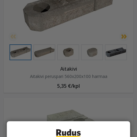
Aitakivi
Aitakivi peruspari 560x200x100 harmaa
5,35 €/kpl