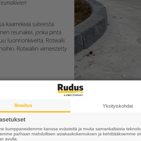
reunakivien
a kaarrekiviä säteestä
en reunakivi, jonka pinta
tuu luonnonkiveltä. Rotwalli
oihin. Rotwallin viimeistelty
Ilmoitus
Yksityiskohdat
asetukset
Saatat tarvita myös näitä tuotteita
 kumppaneidemme kanssa evästeitä ja muita samankaltaisia teknolog
ksemme parhaan mahdollisen asiakaskokemuksen ja kehittääksemme si
an avulla.