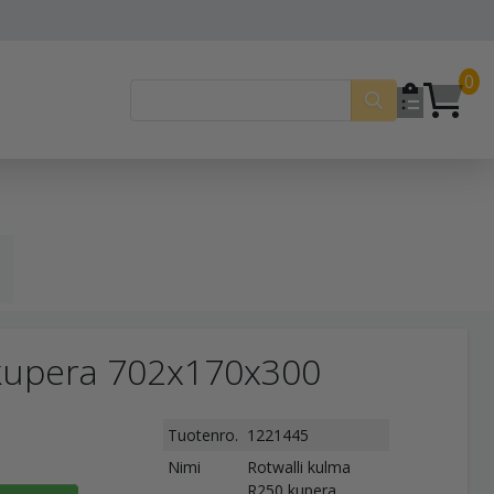
0
 kupera 702x170x300
Tuotenro.
1221445
Nimi
Rotwalli kulma
R250 kupera