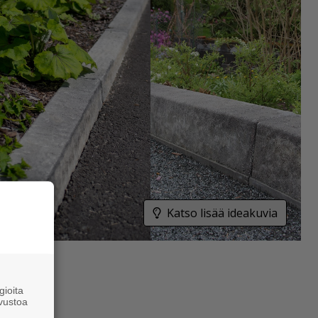
Katso lisää ideakuvia
ioita
vustoa