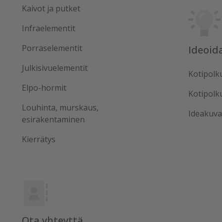
Kaivot ja putket
Infraelementit
Porraselementit
Ideoid
Julkisivuelementit
Kotipolk
Elpo-hormit
Kotipolk
Louhinta, murskaus,
Ideakuva
esirakentaminen
Kierrätys
Ota yhteyttä