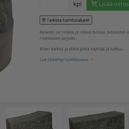
kpl
Lisää ostos
Tarkista toimitusalueet
Rotwalli on rohkea ja roteva tulokas betonisten
tuote
raskaaseen sarjaan.
Kiven karkea ja elävä pinta näyttää ja tuntuu...
Lue tarkempi tuotekuvaus