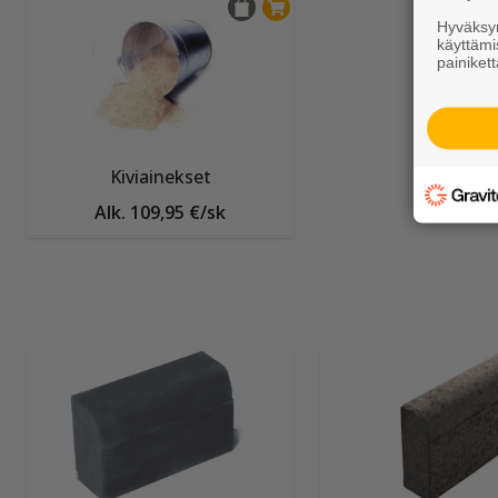
Hyväksym
käyttämi
painikett
Kiviainekset
Alk. 109,95 €/sk