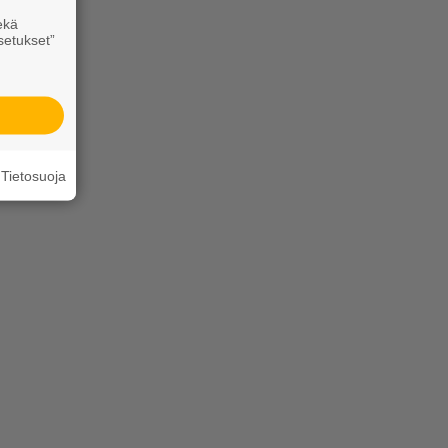
ekä
setukset”
Tietosuoja