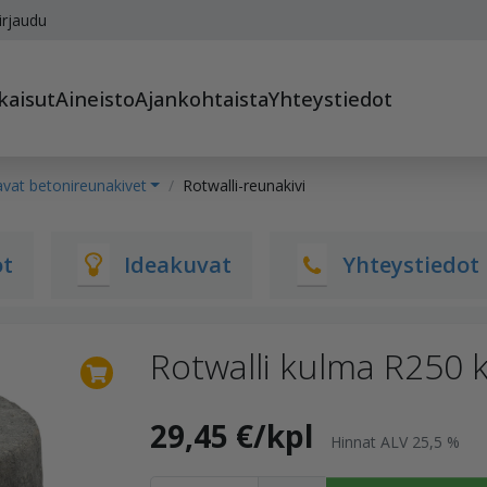
irjaudu
kaisut
Aineisto
Ajankohtaista
Yhteystiedot
vat betonireunakivet
Rotwalli-reunakivi
ot
Ideakuvat
Yhteystiedot
Rotwalli kulma R250
29,45 €/kpl
Hinnat ALV 25,5 %