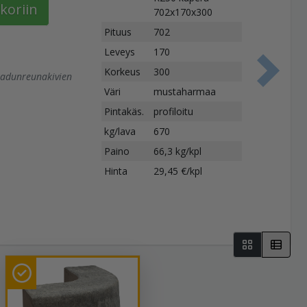
koriin
702x170x300
Pituus
702
Leveys
170
Korkeus
300
 kadunreunakivien
S
Väri
mustaharmaa
Pintakäs.
profiloitu
kg/lava
670
Paino
66,3 kg/kpl
Hinta
29,45 €/kpl