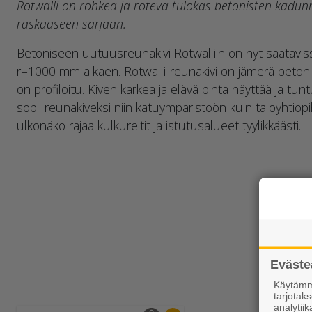
Rotwalli on rohkea ja roteva tulokas betonisten kadun
raskaaseen sarjaan.
Betoniseen uutuusreunakivi Rotwalliin on nyt saataviss
r=1000 mm alkaen. Rotwalli-reunakivi on jämerä betonin
on profiloitu. Kiven karkea ja elävä pinta näyttää ja tun
sopii reunakiveksi niin katuympäristöön kuin taloyhtiöpih
ulkonäkö rajaa kulkureitit ja istutusalueet tyylikkäästi.
Eväste
Käytämme
tarjota
analytiik