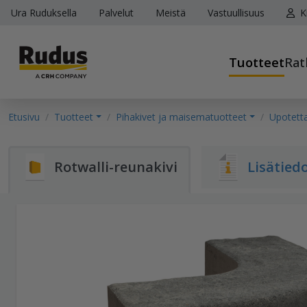
Ura Ruduksella
Palvelut
Meistä
Vastuullisuus
K
Tuotteet
Rat
Etusivu
Tuotteet
Pihakivet ja maisematuotteet
Upotetta
Rotwalli-reunakivi
Lisätied