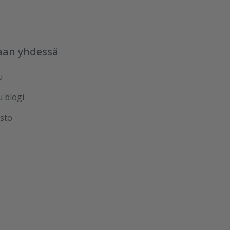
aan yhdessä
u
u blogi
sto