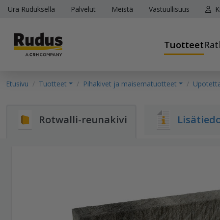
Ura Ruduksella
Palvelut
Meistä
Vastuullisuus
K
Tuotteet
Rat
Etusivu
Tuotteet
Pihakivet ja maisematuotteet
Upotetta
Rotwalli-reunakivi
Lisätied