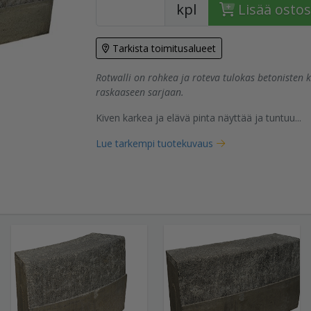
kpl
Lisää ostos
Tarkista toimitusalueet
tuote
Rotwalli on rohkea ja roteva tulokas betonisten
raskaaseen sarjaan.
Kiven karkea ja elävä pinta näyttää ja tuntuu...
Lue tarkempi tuotekuvaus