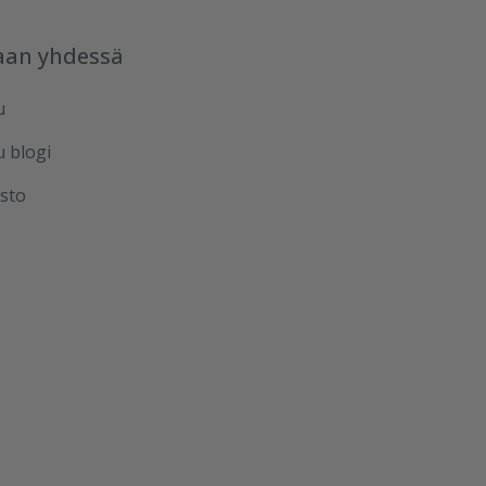
aan yhdessä
u
u blogi
sto