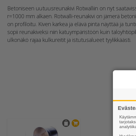
Betoniseen uutuusreunakivi Rotwalliin on nyt saataviss
r=1000 mm alkaen. Rotwalli-reunakivi on jämerä betonin
on profiloitu. Kiven karkea ja elävä pinta näyttää ja tun
sopii reunakiveksi niin katuympäristöön kuin taloyhtiöpih
ulkonäkö rajaa kulkureitit ja istutusalueet tyylikkäästi.
Eväste
Käytämme
tarjota
analytiik
Hyväksym