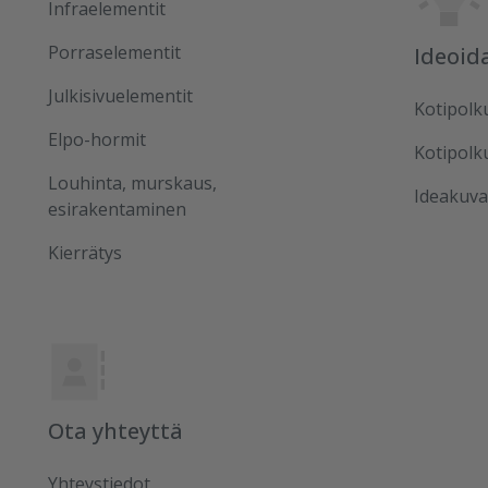
Infraelementit
Porraselementit
Ideoid
Julkisivuelementit
Kotipolk
Elpo-hormit
Kotipolk
Louhinta, murskaus,
Ideakuva
esirakentaminen
Kierrätys
Ota yhteyttä
Yhteystiedot