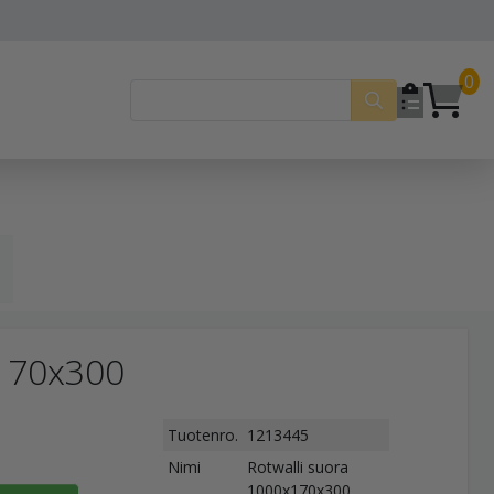
0
x170x300
Tuotenro.
1213445
Nimi
Rotwalli suora
1000x170x300