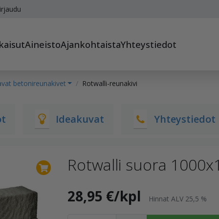
irjaudu
kaisut
Aineisto
Ajankohtaista
Yhteystiedot
vat betonireunakivet
Rotwalli-reunakivi
ot
Ideakuvat
Yhteystiedot
Rotwalli suora 1000
28,95 €/kpl
Hinnat ALV 25,5 %