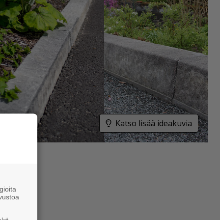
Katso lisää ideakuvia
ioita
vustoa
ekä