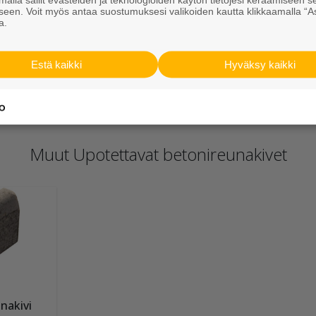
seen. Voit myös antaa suostumuksesi valikoiden kautta klikkaamalla “A
a.
Estä kaikki
Hyväksy kaikki
Muut Upotettavat betonireunakivet
nakivi