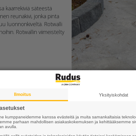
a kaarrekiviä säteestä
en reunakivi, jonka pinta
tuu luonnonkiveltä. Rotwalli
oihin. Rotwallin viimeistelty
Ilmoitus
Yksityiskohdat
Saatat tarvita myös näitä tuotteita
asetukset
 kumppaneidemme kanssa evästeitä ja muita samankaltaisia teknolog
ksemme parhaan mahdollisen asiakaskokemuksen ja kehittääksemme si
an avulla.
ällä sallit evästeiden ja teknologioiden käytön tietojesi keräämiseen s