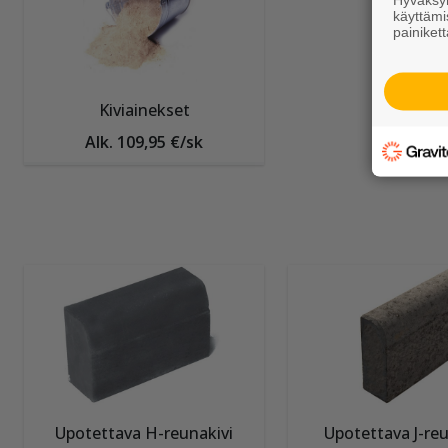
käyttämi
painikett
Kiviainekset
Alk. 109,95 €/sk
Upotettava H-reunakivi
Upotettava J-reu