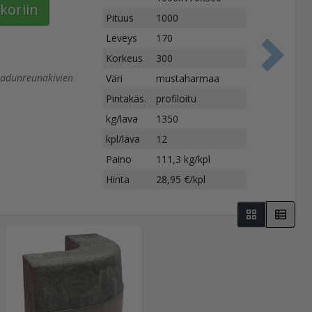
koriin
Pituus
1000
Leveys
170
Korkeus
300
S
 kadunreunakivien
Väri
mustaharmaa
Pintakäs.
profiloitu
kg/lava
1350
kpl/lava
12
Paino
111,3 kg/kpl
Hinta
28,95 €/kpl