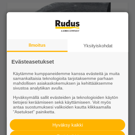
Ilmoitus
Yksityiskohdat
Evästeasetukset
H11 R250 kulma kovera 493x170x300 harmaa
Käytämme kumppaneidemme kanssa evästeitä ja muita
samankaltaisia teknologioita tarjotaksemme parhaan
29,39 €/kpl
mahdollisen asiakaskokemuksen ja kehittääksemme
sivustoa analytiikan avulla.
Hyväksymällä sallit evästeiden ja teknologioiden käytön
tietojesi keräämiseen sekä käyttämiseen. Voit myös
antaa suostumuksesi valikoiden kautta klikkaamalla
“Asetukset” painiketta.
Näytä lisätiedot
Hyväksy kaikki