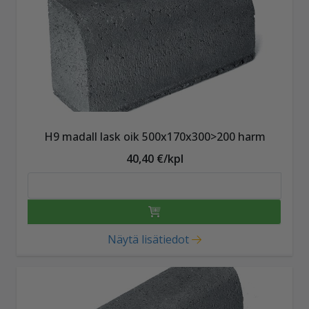
H9 madall lask oik 500x170x300>200 harm
40,40 €/kpl
Näytä lisätiedot