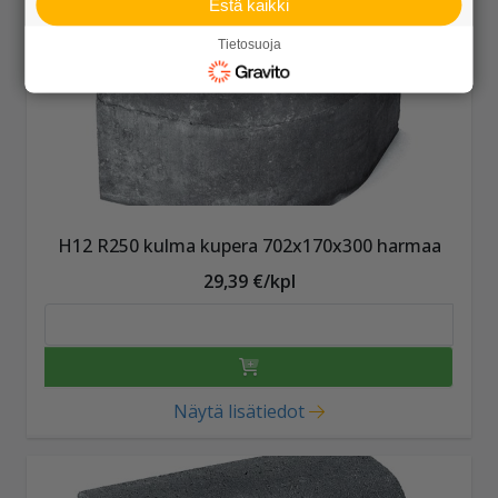
Estä kaikki
Tietosuoja
H12 R250 kulma kupera 702x170x300 harmaa
29,39 €/kpl
Näytä lisätiedot