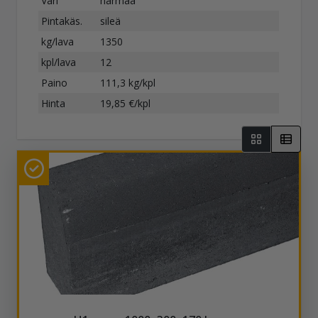
Väri
harmaa
Pintakäs.
sileä
kg/lava
1350
kpl/lava
12
Paino
111,3 kg/kpl
Hinta
19,85 €/kpl