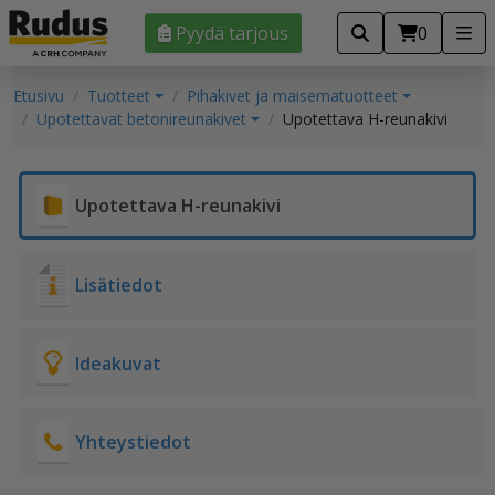
Pyydä tarjous
0
Etusivu
Tuotteet
Pihakivet ja maisematuotteet
Upotettavat betonireunakivet
Upotettava H-reunakivi
Upotettava H-reunakivi
Lisätiedot
Ideakuvat
Yhteystiedot