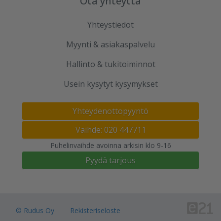
Ota yhteyttä
Yhteystiedot
Myynti & asiakaspalvelu
Hallinto & tukitoiminnot
Usein kysytyt kysymykset
Yhteydenottopyyntö
Vaihde: 020 447711
Puhelinvaihde avoinna arkisin klo 9-16
Pyydä tarjous
© Rudus Oy
Rekisteriseloste