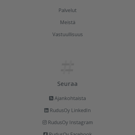
Palvelut
Meistä
Vastuullisuus
Seuraa
Ajankohtaista
RudusOy LinkedIn
RudusOy Instagram
RudusOy Facebook