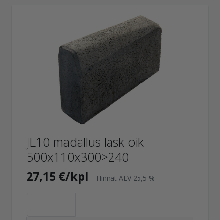
JL10 madallus lask oik
500x110x300>240
27,15 €/kpl
Hinnat ALV 25,5 %