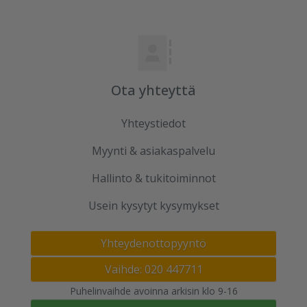
Ota yhteyttä
Yhteystiedot
Myynti & asiakaspalvelu
Hallinto & tukitoiminnot
Usein kysytyt kysymykset
Yhteydenottopyyntö
Vaihde: 020 447711
Puhelinvaihde avoinna arkisin klo 9-16