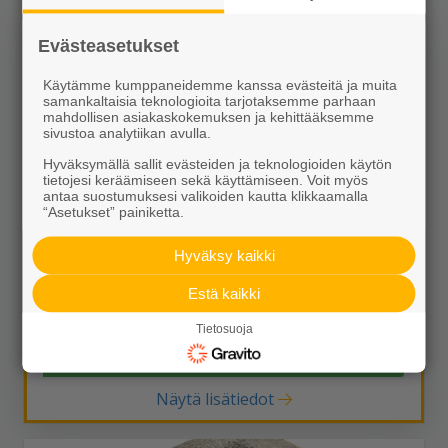
Evästeasetukset
Käytämme kumppaneidemme kanssa evästeitä ja muita
samankaltaisia teknologioita tarjotaksemme parhaan
mahdollisen asiakaskokemuksen ja kehittääksemme
sivustoa analytiikan avulla.
Hyväksymällä sallit evästeiden ja teknologioiden käytön
tietojesi keräämiseen sekä käyttämiseen. Voit myös
antaa suostumuksesi valikoiden kautta klikkaamalla
“Asetukset” painiketta.
JL10 madallus lask oik 500x110x300>240
Hyväksy kaikki
27,15 €/kpl
Estä kaikki
Tietosuoja
Näytä lisätiedot