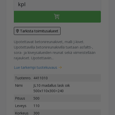
kpl
Tarkista toimitusalueet
Upotettavat betonireunakivet, malli J-kivet.
Upotettavilla betonireunakivillä tuetaan asfaltti-,
sora- ja kiveysalueiden reunat sekä viimeistellään
rajaukset. Upotettaviin...
Lue tarkempi tuotekuvaus
Tuotenro.
4411010
Nimi
JL10 madallus lask oik
500x110x300>240
Pituus
500
Leveys
110
Korkeus
300