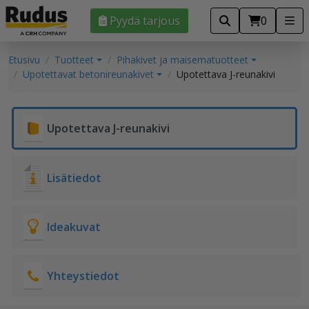
Pyydä tarjous
0
Etusivu
Tuotteet
Pihakivet ja maisematuotteet
Upotettavat betonireunakivet
Upotettava J-reunakivi
Upotettava J-reunakivi
Lisätiedot
Ideakuvat
Yhteystiedot