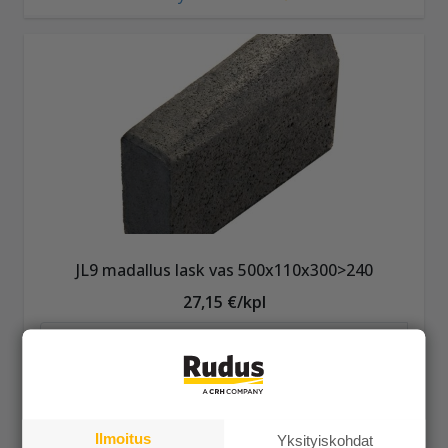
JL9 madallus lask vas 500x110x300>240
27,15 €/kpl
Näytä lisätiedot
Ilmoitus
Yksityiskohdat