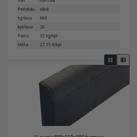
Väri
harmaa
Pintakäs.
sileä
kg/lava
660
kpl/lava
20
Paino
32 kg/kpl
Hinta
27,15 €/kpl
J1 suora 800x110x300 harmaa