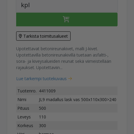
kpl
Tarkista toimitusalueet
Upotettavat betonireunakivet, malli J-kivet.
Upotettavilla betonireunakivillä tuetaan asfaltti-,
sora- ja kiveysalueiden reunat sekä viimeistellään
rajaukset. Upotettaviin...
Lue tarkempi tuotekuvaus
Tuotenro.
4411009
Nimi
JL9 madallus lask vas 500x110x300>240
Pituus
500
Leveys
110
Korkeus
300