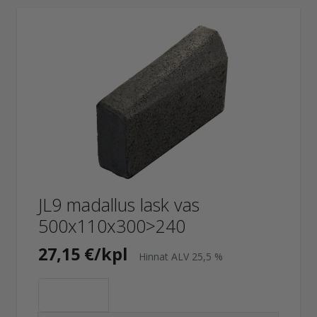
JL9 madallus lask vas
500x110x300>240
27,15 €/kpl
Hinnat ALV 25,5 %