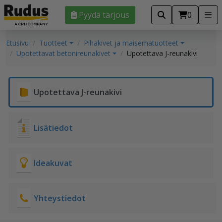
Pyydä tarjous
0
Etusivu
Tuotteet
Pihakivet ja maisematuotteet
Upotettavat betonireunakivet
Upotettava J-reunakivi
Upotettava J-reunakivi
Lisätiedot
Ideakuvat
Yhteystiedot