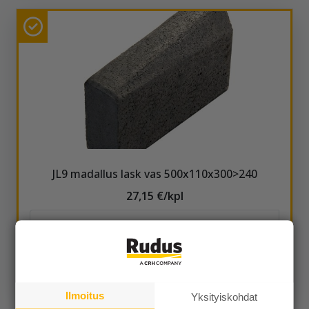
JL9 madallus lask vas 500x110x300>240
27,15 €/kpl
Näytä lisätiedot
Ilmoitus
Yksityiskohdat