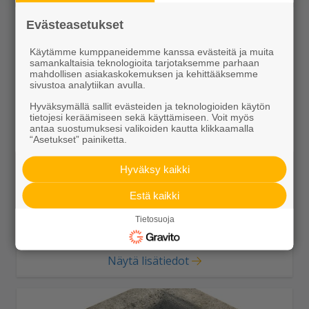
Evästeasetukset
Käytämme kumppaneidemme kanssa evästeitä ja muita
samankaltaisia teknologioita tarjotaksemme parhaan
mahdollisen asiakaskokemuksen ja kehittääksemme
sivustoa analytiikan avulla.
Hyväksymällä sallit evästeiden ja teknologioiden käytön
tietojesi keräämiseen sekä käyttämiseen. Voit myös
antaa suostumuksesi valikoiden kautta klikkaamalla
“Asetukset” painiketta.
JL10 madallus lask oik 500x110x300>240
Hyväksy kaikki
27,15 €/kpl
Estä kaikki
Tietosuoja
Näytä lisätiedot