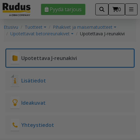
Pyydä tarjous
0
Etusivu
Tuotteet
Pihakivet ja maisematuotteet
Upotettavat betonireunakivet
Upotettava J-reunakivi
Upotettava J-reunakivi
Lisätiedot
Ideakuvat
Yhteystiedot