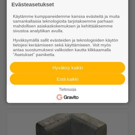
Evästeasetukset
Käytämme kumppaneidemme kanssa evästeitä ja muita
samankaltaisia teknologioita tarjotaksemme parhaan
mahdollisen asiakaskokemuksen ja kehittääksemme
sivustoa analytiikan avulla.
Hyväksymällä sallit evästeiden ja teknologioiden käytön
tietojesi keräämiseen sekä käyttämiseen. Voit myös
antaa suostumuksesi valikoiden kautta klikkaamalla
“Asetukset” painiketta.
JL10 madallus lask oik 500x110x300>240
27,15 €/kpl
Hyväksy kaikki
Estä kaikki
Tietosuoja
Näytä lisätiedot