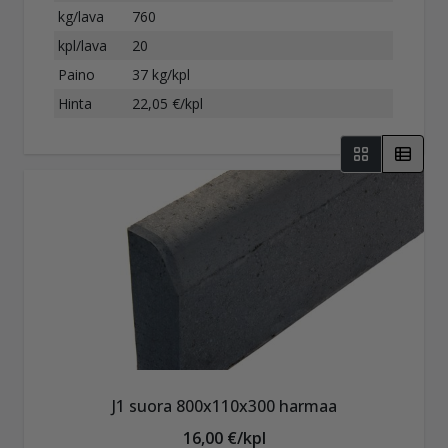
kg/lava
760
kpl/lava
20
Paino
37 kg/kpl
Hinta
22,05 €/kpl
J1 suora 800x110x300 harmaa
16,00 €/kpl