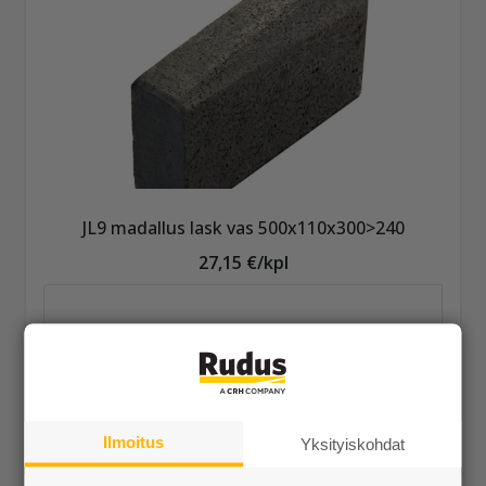
JL9 madallus lask vas 500x110x300>240
27,15 €/kpl
Näytä lisätiedot
Ilmoitus
Yksityiskohdat