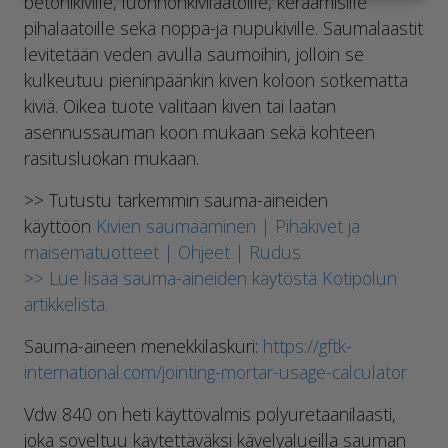
betonikiville, luonnonkivilaatoille, keraamisille
pihalaatoille sekä noppa-ja nupukiville. Saumalaastit
levitetään veden avulla saumoihin, jolloin se
kulkeutuu pieninpäänkin kiven koloon sotkematta
kiviä. Oikea tuote valitaan kiven tai laatan
asennussauman koon mukaan sekä kohteen
rasitusluokan mukaan.
>> Tutustu tarkemmin sauma-aineiden
käyttöön
Kivien saumaaminen | Pihakivet ja
maisematuotteet | Ohjeet | Rudus
>> Lue lisää sauma-aineiden käytöstä Kotipolun
artikkelista.
Sauma-aineen menekkilaskuri:
https://gftk-
international.com/jointing-mortar-usage-calculator
Vdw 840 on heti käyttövalmis polyuretaanilaasti,
joka soveltuu käytettäväksi kävelyalueilla sauman