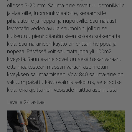
ollessa 3-20 mm. Sauma-aine soveltuu betonikiville
ja -laatoille, luonnonkivilaatoille, keraamisille
pihalaatoille ja noppa- ja nupukiville. Saumalaasti
levitetään veden avulla saumoihin, jolloin se
kulkeutuu pieninpäänkin kiven koloon sotkematta
kiviä. Sauma-aineen käyttö on erittäin helppoa ja
nopeaa. Päivässä voit saumata jopa yli 100m2
kiveystä. Sauma-aine soveltuu sekä hiekanvaraan,
että maakostean massan varaan asennetun
kiveyksen saumaamiseen. Vdw 840 sauma-aine on
vakuumipakattu käyttövalmis sekoitus, se ei sotke
kiviä, eikä ajoittainen vesisade haittaa asennusta.
Lavalla 24 astiaa.