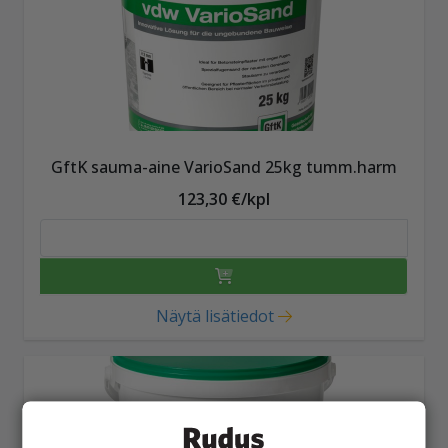
GftK sauma-aine VarioSand 25kg tumm.harm
123,30 €/kpl
Näytä lisätiedot