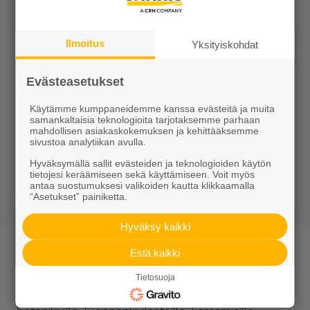
Ilmoitus
Yksityiskohdat
Evästeasetukset
GftK sauma-aine VarioSand 25kg natur
Käytämme kumppaneidemme kanssa evästeitä ja muita
samankaltaisia teknologioita tarjotaksemme parhaan
123,30 €/kpl
mahdollisen asiakaskokemuksen ja kehittääksemme
sivustoa analytiikan avulla.
Tilaustuote
Hyväksymällä sallit evästeiden ja teknologioiden käytön
tietojesi keräämiseen sekä käyttämiseen. Voit myös
Näytä lisätiedot
antaa suostumuksesi valikoiden kautta klikkaamalla
“Asetukset” painiketta.
Hyväksy kaikki
GftK sauma-aineet
Estä kaikki
Itsestään kovettuvat ja tiivistyvät polyuretaani-,
Tietosuoja
uretaani-, ja epoksipohjaiset saumalaastit sopivat