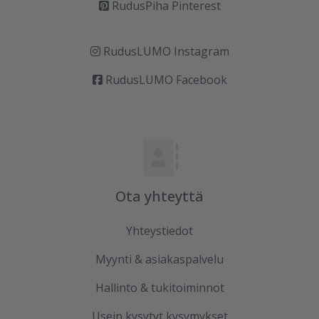
RudusPiha Pinterest
RudusLUMO Instagram
RudusLUMO Facebook
Ota yhteyttä
Yhteystiedot
Myynti & asiakaspalvelu
Hallinto & tukitoiminnot
Usein kysytyt kysymykset