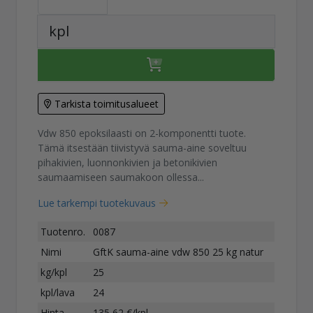
kpl
Tarkista toimitusalueet
Vdw 850 epoksilaasti on 2-komponentti tuote.
Tämä itsestään tiivistyvä sauma-aine soveltuu
pihakivien, luonnonkivien ja betonikivien
saumaamiseen saumakoon ollessa...
Lue tarkempi tuotekuvaus
Tuotenro.
0087
Nimi
GftK sauma-aine vdw 850 25 kg natur
kg/kpl
25
kpl/lava
24
Hinta
135,62 €/kpl