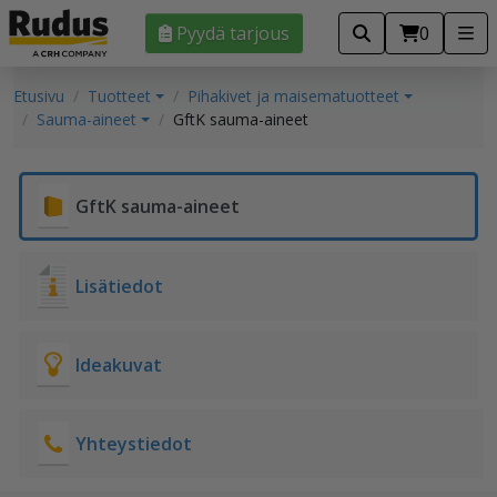
Pyydä tarjous
0
Etusivu
Tuotteet
Pihakivet ja maisematuotteet
Sauma-aineet
GftK sauma-aineet
GftK sauma-aineet
Lisätiedot
Ideakuvat
Yhteystiedot