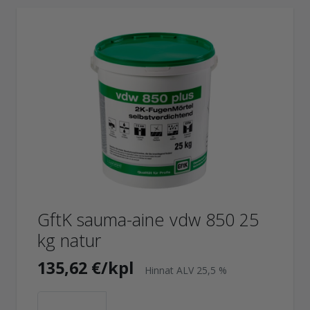
GftK sauma-aine vdw 850 25
kg natur
135,62 €/kpl
Hinnat ALV 25,5 %