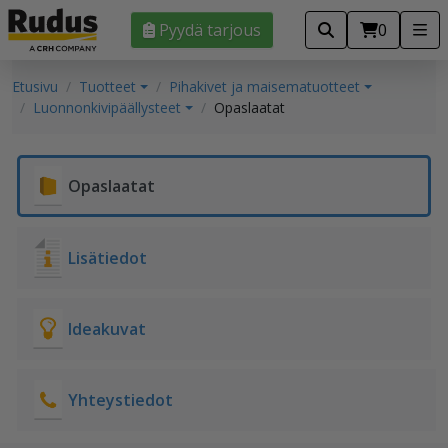
Pyydä tarjous
0
Etusivu
Tuotteet
Pihakivet ja maisematuotteet
Luonnonkivipäällysteet
Opaslaatat
Opaslaatat
Lisätiedot
Ideakuvat
Yhteystiedot