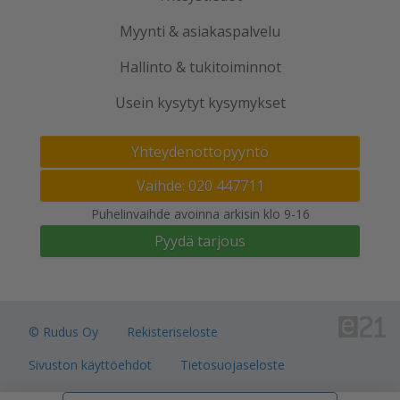
Myynti & asiakaspalvelu
Hallinto & tukitoiminnot
Usein kysytyt kysymykset
Yhteydenottopyyntö
Vaihde: 020 447711
Puhelinvaihde avoinna arkisin klo 9-16
Pyydä tarjous
© Rudus Oy
Rekisteriseloste
Sivuston käyttöehdot
Tietosuojaseloste
Verkkokauppojen toimitusalueet