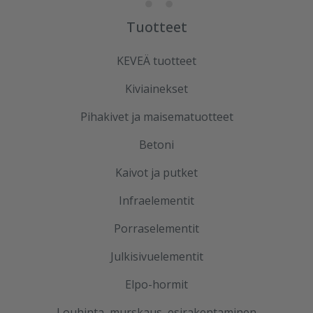
Tuotteet
KEVEÄ tuotteet
Kiviainekset
Pihakivet ja maisematuotteet
Betoni
Kaivot ja putket
Infraelementit
Porraselementit
Julkisivuelementit
Elpo-hormit
Louhinta, murskaus, esirakentaminen