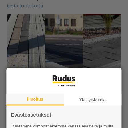
tästä tuotekortti.
Ilmoitus
Yksityiskohdat
Evästeasetukset
Katso lisää ideakuvia
Käytämme kumppaneidemme kanssa evästeitä ja muita