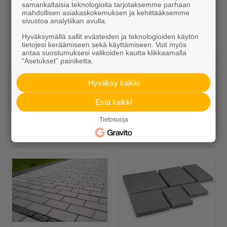
samankaltaisia teknologioita tarjotaksemme parhaan
mahdollisen asiakaskokemuksen ja kehittääksemme
sivustoa analytiikan avulla.
Muut Luonnonkivipäällysteet
Hyväksymällä sallit evästeiden ja teknologioiden käytön
tietojesi keräämiseen sekä käyttämiseen. Voit myös
antaa suostumuksesi valikoiden kautta klikkaamalla
“Asetukset” painiketta.
Hyväksy kaikki
Estä kaikki
Tietosuoja
Noppakivi
Nupukivi