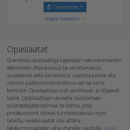
Tilaustuote
Näytä lisätiedot
Opaslaatat
Graniittisia opaslaattoja käytetään näkövammaisten
liikkumisen ohjauksessa tai varoittamassa
suojatiestä sekä tasoeroista. Laatoissa pitää olla
selvästi päällysteestä erottuva väri tai selvä
kontrasti. Opaslaattoja ovat varoittavat- ja ohjaavat
laatat. Opaslaattojen alueella suositellaan
sulanapitojärjestelmää tai kattoa, jotta
pintakuvioinnit olisivat tunnistettavissa myös
talvella, eivätkä laatat olisi alttiina
talvikunnossapidon aiheuttamille vaurioille.
Lataa