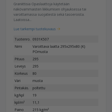
Graniittisia Opaslaattoja käytetään
näkövammaisten liikkumisen ohjauksessa tai
varoittamassa suojatiestä sekä tasoeroista.
Laatoissa...
Lue tarkempi tuotekuvaus
Tuotenro.
0931K507
Nimi
Varoittava laatta 295x295x80 (K)
POmusta
Pituus
295
Leveys
295
Korkeus
80
Väri
musta
Pintakäs.
poltettu
kg/kpl
19
kpl/m²
11,1
Paino
215 kg/m²