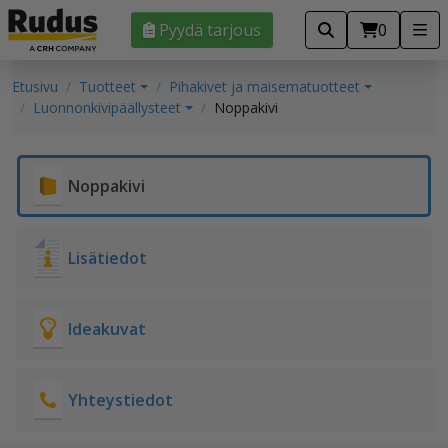
Pyydä tarjous
0
Etusivu
Tuotteet
Pihakivet ja maisematuotteet
Luonnonkivipäällysteet
Noppakivi
Noppakivi
Lisätiedot
Ideakuvat
Yhteystiedot