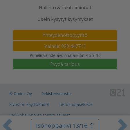
Hallinto & tukitoiminnot
Usein kysytyt kysymykset
Yhteydenottopyyntö
Vaihde: 020 447711
Puhelinvaihde avoinna arkisin klo 9-16
Pyydä tarjous
© Rudus Oy
Rekisteriseloste
Sivuston käyttöehdot
Tietosuojaseloste
Verkkokauppojen toimitusalueet
Isonoppakivi 13/16
Toimitusehdot
Evästeasetukset