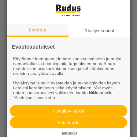
Noppakivi
Noppakivet ovat graniitista lohkomalla valmistettavia
päällystekiviä. Kiven mitat ja toleranssit on
määritelty näkyvälle, suorakulmaiselle yläpinnalle.
Ilmoitus
Yksityiskohdat
Tuotetta on saatavana tilauksesta myös poltetulla
ja ristipäähakatulla pinnalla. Tällöin kiven sivut ovat
Evästeasetukset
lohkottu ja alapinta sahattu. Tilauksessa tulee
Käytämme kumppaneidemme kanssa evästeitä ja muita
mainita tuleeko kivet rivi- vai kaariladontaan. Kivet
samankaltaisia teknologioita tarjotaksemme parhaan
toimitetaan säkeissä tai laatikoissa. Isommat
mahdollisen asiakaskokemuksen ja kehittääksemme
sivustoa analytiikan avulla.
määrät on mahdollista toimittaa irtotavarana. Ota
tällöin yhteys myyntiin.
Hyväksymällä sallit evästeiden ja teknologioiden käytön
tietojesi keräämiseen sekä käyttämiseen. Voit myös
antaa suostumuksesi valikoiden kautta klikkaamalla
“Asetukset” painiketta.
Hyväksy kaikki
Estä kaikki
Tietosuoja