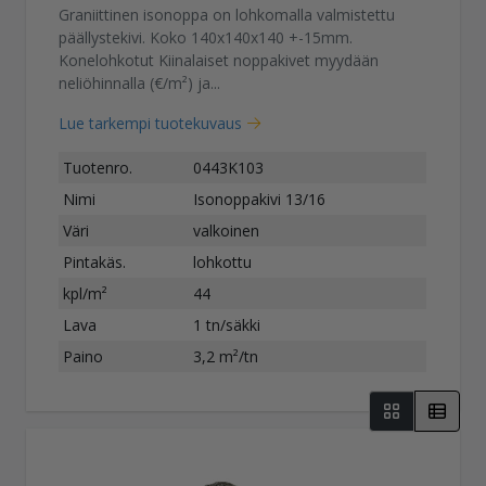
Graniittinen isonoppa on lohkomalla valmistettu
päällystekivi. Koko 140x140x140 +-15mm.
Konelohkotut Kiinalaiset noppakivet myydään
neliöhinnalla (€/m²) ja...
Lue tarkempi tuotekuvaus
Tuotenro.
0443K103
Nimi
Isonoppakivi 13/16
Väri
valkoinen
Pintakäs.
lohkottu
kpl/m²
44
Lava
1 tn/säkki
Paino
3,2 m²/tn