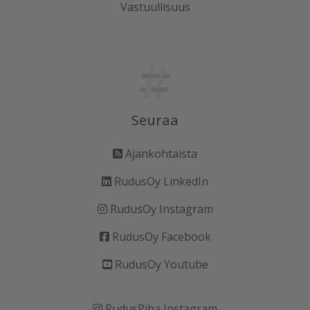
Vastuullisuus
Seuraa
Ajankohtaista
RudusOy LinkedIn
RudusOy Instagram
RudusOy Facebook
RudusOy Youtube
RudusPiha Instagram