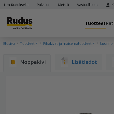
Ura Ruduksella
Palvelut
Meistä
Vastuullisuus
K
Tuotteet
Rat
Etusivu
Tuotteet
Pihakivet ja maisematuotteet
Luonnonk
Noppakivi
Lisätiedot