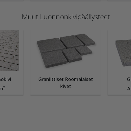
Muut Luonnonkivipäällysteet
nokivi
Graniittiset Roomalaiset
G
kivet
/m²
A