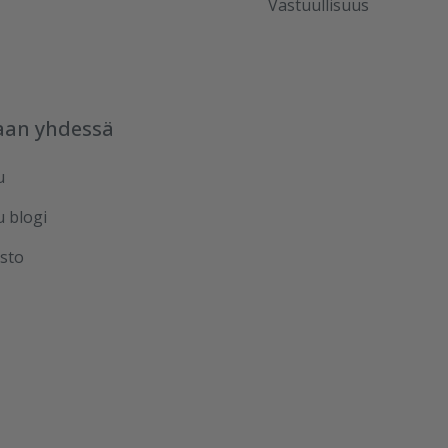
Vastuullisuus
aan yhdessä
u
u blogi
sto