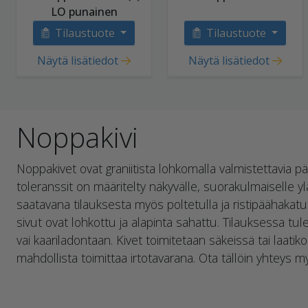
LO punainen
Tilaustuote
Tilaustuote
Näytä lisätiedot
Näytä lisätiedot
Noppakivi
Noppakivet ovat graniitista lohkomalla valmistettavia pää
toleranssit on määritelty näkyvälle, suorakulmaiselle yl
saatavana tilauksesta myös poltetulla ja ristipäähakatull
sivut ovat lohkottu ja alapinta sahattu. Tilauksessa tule
vai kaariladontaan. Kivet toimitetaan säkeissä tai laat
mahdollista toimittaa irtotavarana. Ota tällöin yhteys my