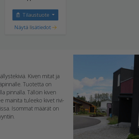
Tilaustuote
Näytä lisätiedot
llystekiviä. Kiven mitat ja
äpinnalle. Tuotetta on
a pinnalla. Tällöin kiven
e mainita tuleeko kivet rivi-
ikoissa. Isommat määrät on
yntiin.