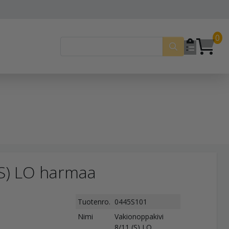
0
(S) LO harmaa
Tuotenro.
0445S101
Nimi
Vakionoppakivi
8/11 (S) LO