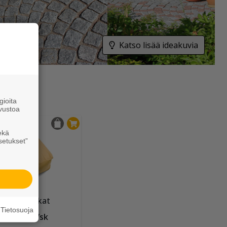
Katso lisää ideakuvia
ioita
vustoa
ekä
setukset”
umaushiekat
Tietosuoja
lk. 10,20 €/sk