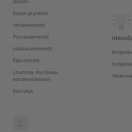
Betoni
Kaivot ja putket
Infraelementit
Porraselementit
Ideoid
Julkisivuelementit
Kotipolk
Elpo-hormit
Kotipolk
Louhinta, murskaus,
Ideakuva
esirakentaminen
Kierrätys