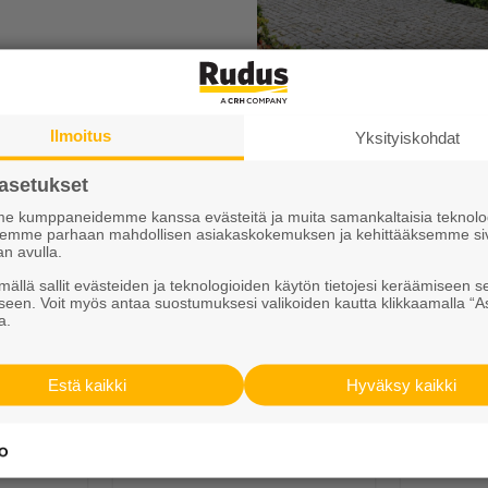
Ilmoitus
Yksityiskohdat
asetukset
Saatat tarvita myös näitä tuotteita
 kumppaneidemme kanssa evästeitä ja muita samankaltaisia teknolog
ksemme parhaan mahdollisen asiakaskokemuksen ja kehittääksemme si
an avulla.
ällä sallit evästeiden ja teknologioiden käytön tietojesi keräämiseen s
seen. Voit myös antaa suostumuksesi valikoiden kautta klikkaamalla “A
a.
Estä kaikki
Hyväksy kaikki
aine
Kiviainekset
Sa
/kpl
Alk. 109,95 €/sk
A