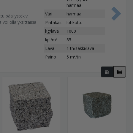
harmaa
Väri
harmaa
u päällystekivi.
S
oi olla yksittäisiä
Pintakäs.
lohkottu
kg/lava
1000
kpl/m²
85
Lava
1 tn/säkki/lava
Paino
5 m²/tn