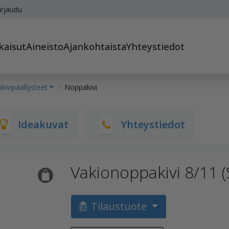
irjaudu
kaisut
Aineisto
Ajankohtaista
Yhteystiedot
ivipäällysteet
Noppakivi
Ideakuvat
Yhteystiedot
Vakionoppakivi 8/11 
Tilaustuote