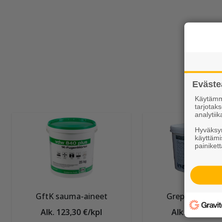
Eväste
Käytämme
tarjota
analytiik
Hyväksym
käyttämi
painikett
GftK sauma-aineet
Grepur sauma-
Alk. 123,30 €/kpl
Alk. 124,95 €