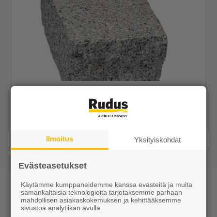
Nupukivi matala 140x80x220 (K) RPH harmaa
Tilaustuote
Näytä lisätiedot
Ilmoitus
Yksityiskohdat
Evästeasetukset
Nupukivi
Käytämme kumppaneidemme kanssa evästeitä ja muita
samankaltaisia teknologioita tarjotaksemme parhaan
mahdollisen asiakaskokemuksen ja kehittääksemme
Nupukivet ovat graniitista lohkomalla valmistettavia
sivustoa analytiikan avulla.
päällystekiviä. Nupukivi sopii myös reunuksiin. Kiven