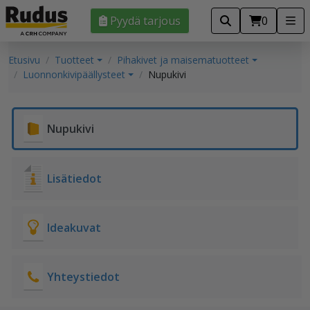
Pyydä tarjous
0
Etusivu
Tuotteet
Pihakivet ja maisematuotteet
Luonnonkivipäällysteet
Nupukivi
Nupukivi
Lisätiedot
Ideakuvat
Yhteystiedot