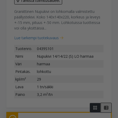
Tarkista toimitusalueet
Graniittinen Nupukivi on lohkomalla valmistettu
päällystekivi. Koko 140x140x220, korkeus ja leveys
+-15 mm, pituus +-50 mm. Lohkotuissa tuotteissa
voi olla yksittäisiä...
Lue tarkempi tuotekuvaus
Tuotenro.
0439S101
Nimi
Nupukivi 14/14/22 (S) LO harmaa
Väri
harmaa
Pintakäs.
lohkottu
kpl/m²
29
Lava
1 tn/säkki
Paino
3,2 m²/tn