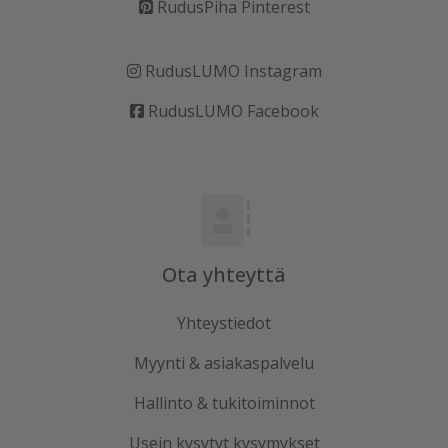
RudusPiha Pinterest
RudusLUMO Instagram
RudusLUMO Facebook
Ota yhteyttä
Yhteystiedot
Myynti & asiakaspalvelu
Hallinto & tukitoiminnot
Usein kysytyt kysymykset