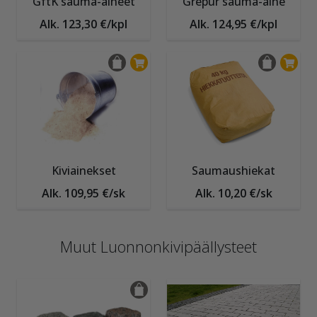
GftK sauma-aineet
Grepur sauma-aine
Alk. 123,30 €/kpl
Alk. 124,95 €/kpl
Kiviainekset
Saumaushiekat
Alk. 109,95 €/sk
Alk. 10,20 €/sk
Muut Luonnonkivipäällysteet