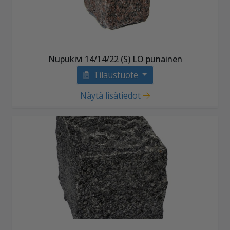
Nupukivi 14/14/22 (S) LO punainen
Tilaustuote
Näytä lisätiedot