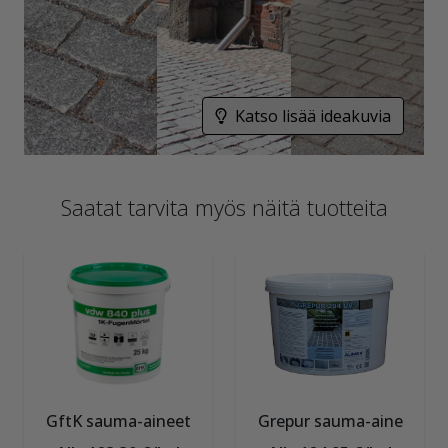
Katso lisää ideakuvia
Saatat tarvita myös näitä tuotteita
GftK sauma-aineet
Grepur sauma-aine