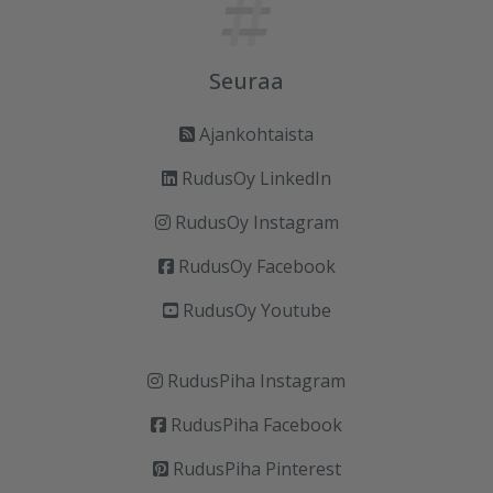
Seuraa
Ajankohtaista
RudusOy LinkedIn
RudusOy Instagram
RudusOy Facebook
RudusOy Youtube
RudusPiha Instagram
RudusPiha Facebook
RudusPiha Pinterest