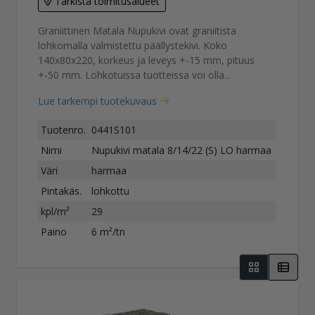
Tarkista toimitusalueet
Graniittinen Matala Nupukivi ovat graniitista
lohkomalla valmistettu päällystekivi. Koko
140x80x220, korkeus ja leveys +-15 mm, pituus
+-50 mm. Lohkotuissa tuotteissa voi olla...
Lue tarkempi tuotekuvaus
Tuotenro.
0441S101
Nimi
Nupukivi matala 8/14/22 (S) LO harmaa
Väri
harmaa
Pintakäs.
lohkottu
kpl/m²
29
Paino
6 m²/tn