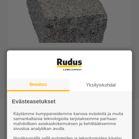
Nupukivi matala 140x80x220 (K) RPH harmaa
Tilaustuote
Näytä lisätiedot
Ilmoitus
Yksityiskohdat
Evästeasetukset
Nupukivi
Käytämme kumppaneidemme kanssa evästeitä ja muita
samankaltaisia teknologioita tarjotaksemme parhaan
Nupukivet ovat graniitista lohkomalla valmistettavia
mahdollisen asiakaskokemuksen ja kehittääksemme
päällystekiviä. Nupukivi sopii myös reunuksiin. Kiven
sivustoa analytiikan avulla.
mitat ja toleranssit on määritelty näkyvälle,
Hyväksymällä sallit evästeiden ja teknologioiden käytön