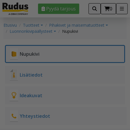
Pyydä tarjous
0
Etusivu
Tuotteet
Pihakivet ja maisematuotteet
Luonnonkivipäällysteet
Nupukivi
Nupukivi
Lisätiedot
Ideakuvat
Yhteystiedot