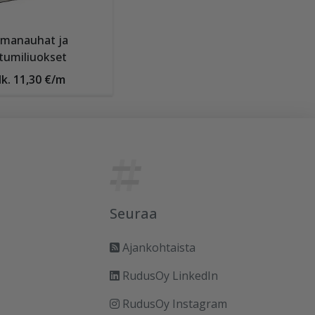
imanauhat ja
itumiliuokset
lk. 11,30 €/m
Seuraa
Ajankohtaista
RudusOy LinkedIn
RudusOy Instagram