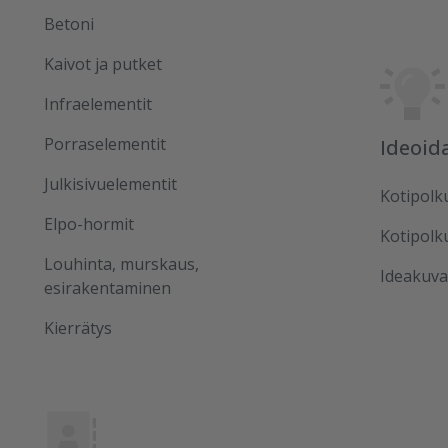
Betoni
Kaivot ja putket
Infraelementit
Porraselementit
Ideoid
Julkisivuelementit
Kotipolk
Elpo-hormit
Kotipolk
Louhinta, murskaus,
Ideakuva
esirakentaminen
Kierrätys