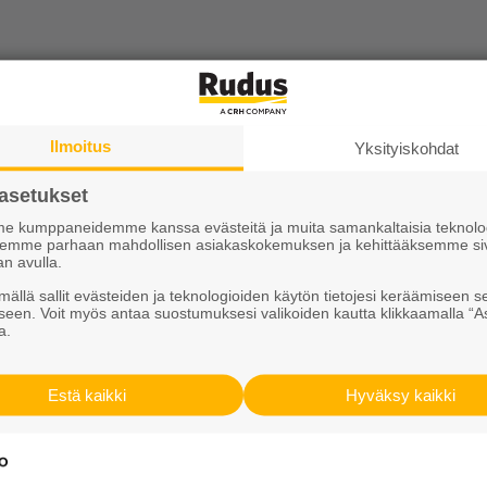
Ilmoitus
Yksityiskohdat
asetukset
 kumppaneidemme kanssa evästeitä ja muita samankaltaisia teknolog
ksemme parhaan mahdollisen asiakaskokemuksen ja kehittääksemme si
an avulla.
ällä sallit evästeiden ja teknologioiden käytön tietojesi keräämiseen s
seen. Voit myös antaa suostumuksesi valikoiden kautta klikkaamalla “A
0 mm
a.
un reunakivenä sekä kevyen
Estä kaikki
Hyväksy kaikki
i kiinnitetään liimaamalla
taa. Reunakivisarjaan on
arre- ja kulmakivien