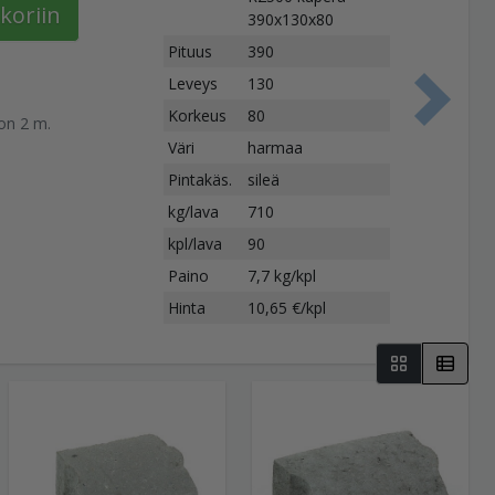
koriin
390x130x80
Pituus
390
Leveys
130
S
Korkeus
80
on 2 m.
Väri
harmaa
Pintakäs.
sileä
kg/lava
710
kpl/lava
90
Paino
7,7 kg/kpl
Hinta
10,65 €/kpl