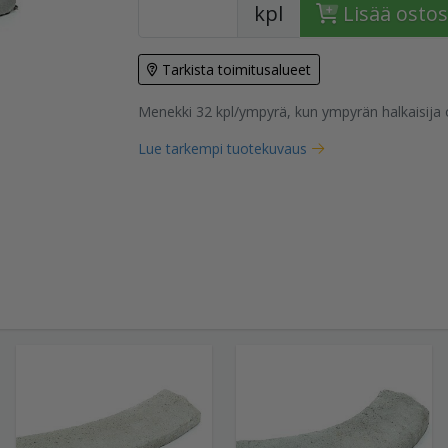
kpl
Lisää ostos
Tarkista toimitusalueet
tuote
Menekki 32 kpl/ympyrä, kun ympyrän halkaisija 
Lue tarkempi tuotekuvaus