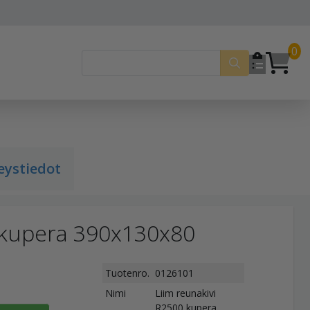
0
eystiedot
0 kupera 390x130x80
Tuotenro.
0126101
Nimi
Liim reunakivi
R2500 kupera