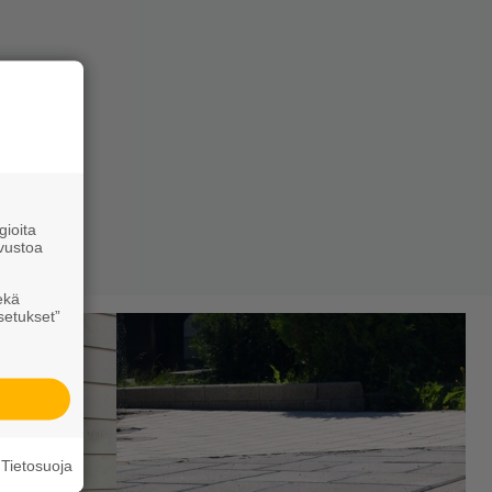
ioita
vustoa
ekä
setukset”
Tietosuoja