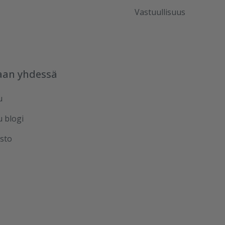
Vastuullisuus
aan yhdessä
u
u blogi
sto