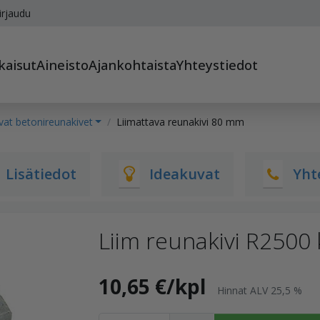
irjaudu
kaisut
Aineisto
Ajankohtaista
Yhteystiedot
vat betonireunakivet
Liimattava reunakivi 80 mm
Lisätiedot
Ideakuvat
Yht
Liim reunakivi R250
10,65 €/kpl
Hinnat ALV 25,5 %