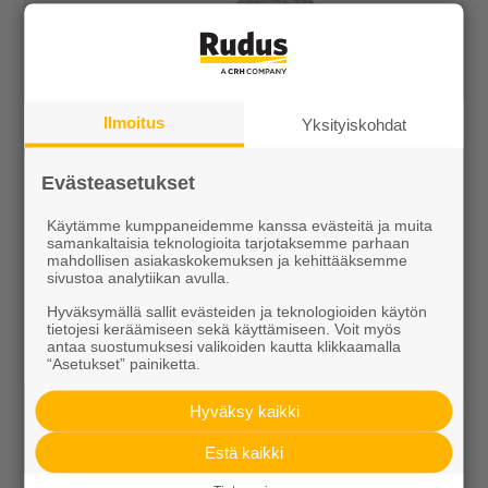
Ilmoitus
Yksityiskohdat
Evästeasetukset
Liim reunakivi kulma kupera 490x130x120
Käytämme kumppaneidemme kanssa evästeitä ja muita
samankaltaisia teknologioita tarjotaksemme parhaan
17,29 €/kpl
mahdollisen asiakaskokemuksen ja kehittääksemme
sivustoa analytiikan avulla.
Hyväksymällä sallit evästeiden ja teknologioiden käytön
tietojesi keräämiseen sekä käyttämiseen. Voit myös
antaa suostumuksesi valikoiden kautta klikkaamalla
“Asetukset” painiketta.
Näytä lisätiedot
Hyväksy kaikki
Estä kaikki