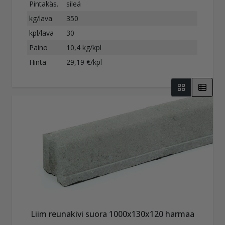
Pintakäs.
sileä
kg/lava
350
kpl/lava
30
Paino
10,4 kg/kpl
Hinta
29,19 €/kpl
Liim reunakivi suora 1000x130x120 harmaa