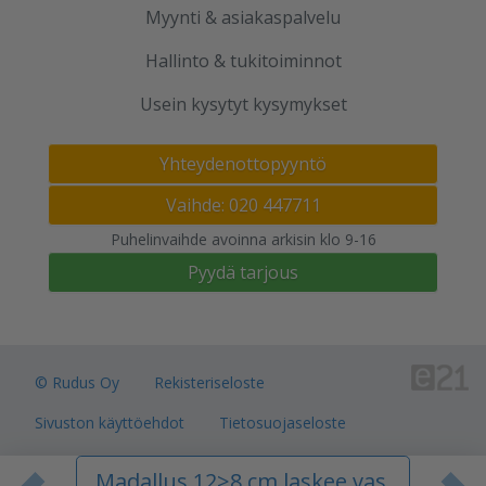
Myynti & asiakaspalvelu
Hallinto & tukitoiminnot
Usein kysytyt kysymykset
Yhteydenottopyyntö
Vaihde: 020 447711
Puhelinvaihde avoinna arkisin klo 9-16
Pyydä tarjous
© Rudus Oy
Rekisteriseloste
Sivuston käyttöehdot
Tietosuojaseloste
Verkkokauppojen toimitusalueet
Madallus 12>8 cm laskee vas.