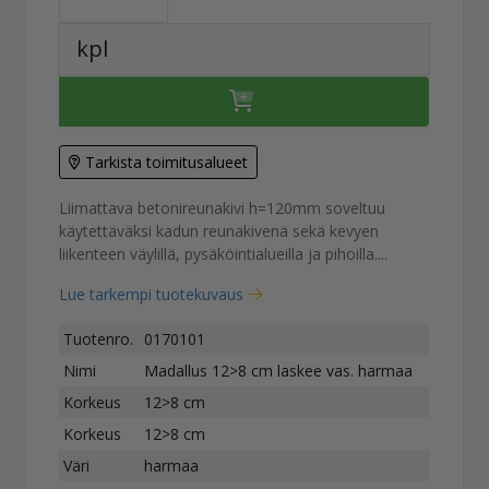
kpl
Tarkista toimitusalueet
Liimattava betonireunakivi h=120mm soveltuu
käytettäväksi kadun reunakivenä sekä kevyen
liikenteen väylillä, pysäköintialueilla ja pihoilla....
Lue tarkempi tuotekuvaus
Tuotenro.
0170101
Nimi
Madallus 12>8 cm laskee vas. harmaa
Korkeus
12>8 cm
Korkeus
12>8 cm
Väri
harmaa