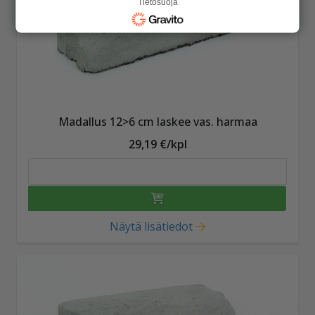
Tietosuoja
Madallus 12>6 cm laskee vas. harmaa
29,19 €/kpl
Näytä lisätiedot