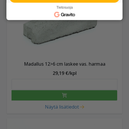
Tietosuoja
Madallus 12>6 cm laskee vas. harmaa
29,19 €/kpl
Näytä lisätiedot