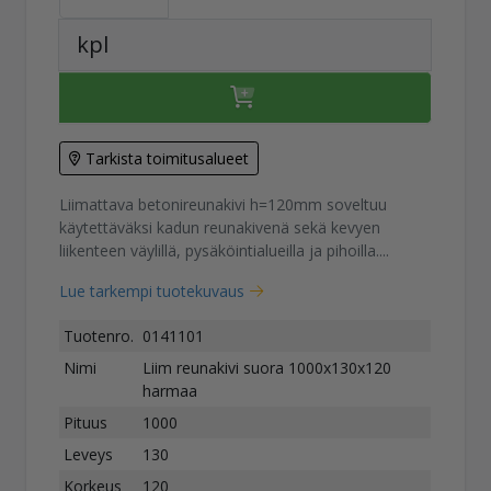
kpl
Tarkista toimitusalueet
Liimattava betonireunakivi h=120mm soveltuu
käytettäväksi kadun reunakivenä sekä kevyen
liikenteen väylillä, pysäköintialueilla ja pihoilla....
Lue tarkempi tuotekuvaus
Tuotenro.
0141101
Nimi
Liim reunakivi suora 1000x130x120
harmaa
Pituus
1000
Leveys
130
Korkeus
120