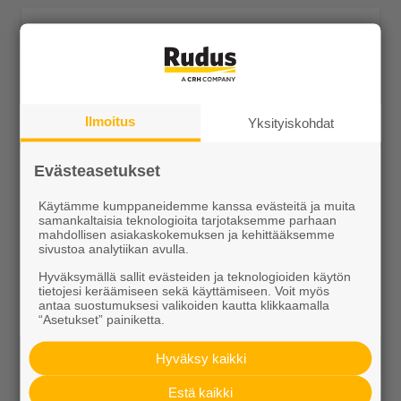
Ilmoitus
Yksityiskohdat
Evästeasetukset
Käytämme kumppaneidemme kanssa evästeitä ja muita
Liim reunakivi kulma kupera 490x130x120
samankaltaisia teknologioita tarjotaksemme parhaan
mahdollisen asiakaskokemuksen ja kehittääksemme
17,29 €/kpl
sivustoa analytiikan avulla.
Hyväksymällä sallit evästeiden ja teknologioiden käytön
tietojesi keräämiseen sekä käyttämiseen. Voit myös
antaa suostumuksesi valikoiden kautta klikkaamalla
“Asetukset” painiketta.
Näytä lisätiedot
Hyväksy kaikki
Estä kaikki