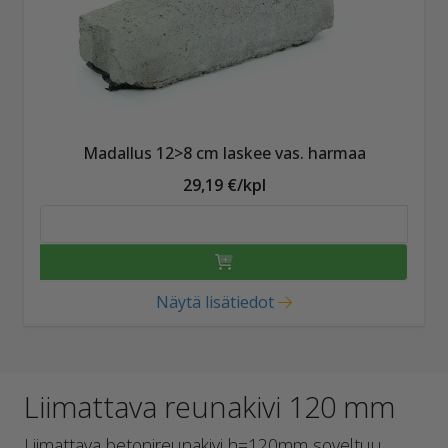
Madallus 12>8 cm laskee vas. harmaa
29,19 €/kpl
Näytä lisätiedot
Liimattava reunakivi 120 mm
Liimattava betonireunakivi h=120mm soveltuu