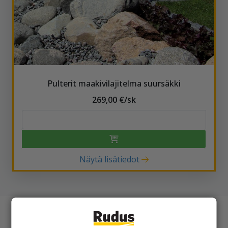
Pulterit maakivilajitelma suursäkki
269,00 €/sk
Näytä lisätiedot
Seulanpääkivet