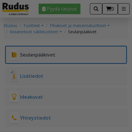
Pyydä tarjous
0
Etusivu
Tuotteet
Pihakivet ja maisematuotteet
Kiviainekset säkkituotteet
Seulanpääkivet
Seulanpääkivet
Lisätiedot
Ideakuvat
Yhteystiedot