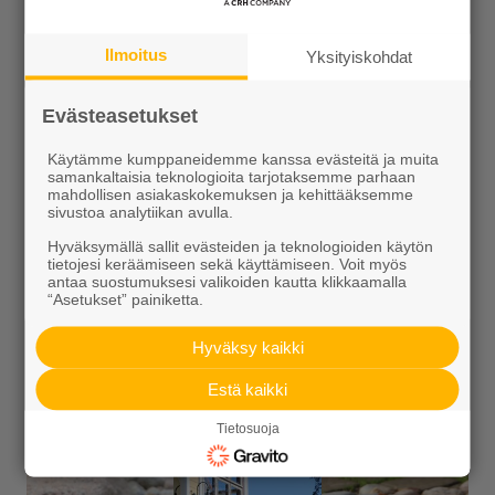
Seulanpääkivet ja somero ovat luonnossa
sileäreunaiseksi hioutuneita kiviä. Kivet ovat hyvin
Ilmoitus
Yksityiskohdat
monen muotoisia. Kivet eivät ole valikoitu käsin,
vaan ne ovat tietyn kokoisen seulan läpi menneitä
Evästeasetukset
luonnonkiviä. Seulanpääkiviä voidaan käyttää
sellaisenaan kiveysten ja muurien rakentamisessa.
Käytämme kumppaneidemme kanssa evästeitä ja muita
samankaltaisia teknologioita tarjotaksemme parhaan
Seulanpääkivet ja somero sopivat sokkeleiden
mahdollisen asiakaskokemuksen ja kehittääksemme
vieruksiin, luiskiin ja erilaisiin koristeaiheisiin. Kivet
sivustoa analytiikan avulla.
toimitetaan sekä irtotonneina että suursäkeissä.
Hyväksymällä sallit evästeiden ja teknologioiden käytön
Yksi säkki riittää ladonnasta ja kivikoosta riippuen 4-
tietojesi keräämiseen sekä käyttämiseen. Voit myös
antaa suostumuksesi valikoiden kautta klikkaamalla
10 m²:lle. Lajitelma sisältää 3 kpl Ø 500-600 mm, 3
“Asetukset” painiketta.
kpl Ø 400-500 mm ja 5 kpl Ø 300-400 mm kokoisia
Hyväksy kaikki
kiviä.
Estä kaikki
Tietosuoja