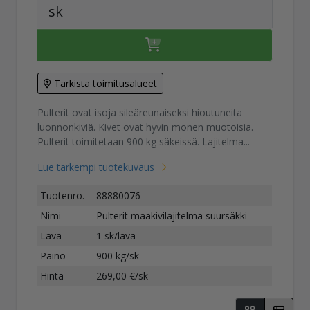
sk
Tarkista toimitusalueet
Pulterit ovat isoja sileäreunaiseksi hioutuneita
luonnonkiviä. Kivet ovat hyvin monen muotoisia.
Pulterit toimitetaan 900 kg säkeissä. Lajitelma...
Lue tarkempi tuotekuvaus
Tuotenro.
88880076
Nimi
Pulterit maakivilajitelma suursäkki
Lava
1 sk/lava
Paino
900 kg/sk
Hinta
269,00 €/sk