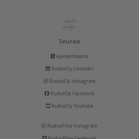
Seuraa
Ajankohtaista
RudusOy LinkedIn
RudusOy Instagram
RudusOy Facebook
RudusOy Youtube
RudusPiha Instagram
RudusPiha Facebook