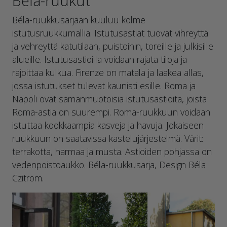
Béla-ruukut
Béla-ruukkusarjaan kuuluu kolme
istutusruukkumallia. Istutusastiat tuovat vihreyttä
ja vehreyttä katutilaan, puistoihin, toreille ja julkisille
alueille. Istutusastioilla voidaan rajata tiloja ja
rajoittaa kulkua. Firenze on matala ja laakea allas,
jossa istutukset tulevat kaunisti esille. Roma ja
Napoli ovat samanmuotoisia istutusastioita, joista
Roma-astia on suurempi. Roma-ruukkuun voidaan
istuttaa kookkaampia kasveja ja havuja. Jokaiseen
ruukkuun on saatavissa kastelujärjestelmä. Värit:
terrakotta, harmaa ja musta. Astioiden pohjassa on
vedenpoistoaukko. Béla-ruukkusarja, Design Béla
Czitrom.