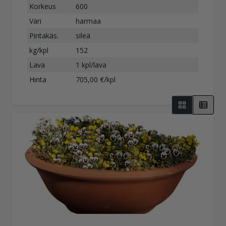
Korkeus
600
Väri
harmaa
Pintakäs.
sileä
kg/kpl
152
Lava
1 kpl/lava
Hinta
705,00 €/kpl