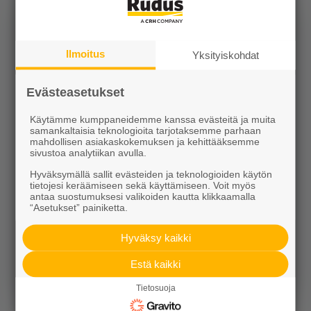
Ilmoitus
Yksityiskohdat
Evästeasetukset
Käytämme kumppaneidemme kanssa evästeitä ja muita
samankaltaisia teknologioita tarjotaksemme parhaan
mahdollisen asiakaskokemuksen ja kehittääksemme
sivustoa analytiikan avulla.
Napoli 820/490x600 harmaa
Hyväksymällä sallit evästeiden ja teknologioiden käytön
tietojesi keräämiseen sekä käyttämiseen. Voit myös
705,00 €/kpl
antaa suostumuksesi valikoiden kautta klikkaamalla
“Asetukset” painiketta.
Hyväksy kaikki
Estä kaikki
Näytä lisätiedot
Tietosuoja