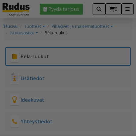
Pyydä tarjous
0
Etusivu
Tuotteet
Pihakivet ja maisematuotteet
Istutusastiat
Béla-ruukut
Béla-ruukut
Lisätiedot
Ideakuvat
Yhteystiedot