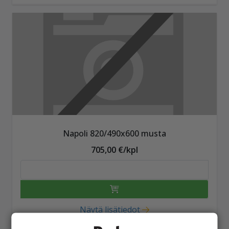
Napoli 820/490x600 musta
705,00 €/kpl
Näytä lisätiedot