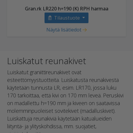
Gran.rk LR220 h=190 (K) RPH harmaa
Tilaustuote
Näytä lisätiedot
Luiskatut reunakivet
Luiskatut graniittireunakivet ovat
esteettömyystuotteita. Luiskatusta reunakivestä
käytetään tunnusta LR, esim. LR170, jossa luku
170 tarkoittaa, että kivi on 170 mm leveä. Peruskivi
on madallettu h=190 mm ja kiveen on saatavissa
molemminpuoleiset sovitekivet (madalluskivet).
Luiskattuja reunakiviä käytetään katualueiden
liityntä- ja ylityskohdissa, mm. suojatiet,