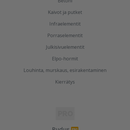
Betoni
Kaivot ja putket
Infraelementit
Porraselementit
Julkisivuelementit
Elpo-hormit
Louhinta, murskaus, esirakentaminen
Kierrätys
Rudus