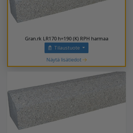
Gran.rk LR170 h=190 (K) RPH harmaa
Tilaustuote
Näytä lisätiedot