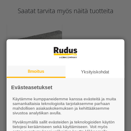
Saatat tarvita myös näitä tuotteita
Ilmoitus
Yksityiskohdat
Viistereunakivet
Evästeasetukset
Muut Graniittireunakivet
Käytämme kumppaneidemme kanssa evästeitä ja muita
samankaltaisia teknologioita tarjotaksemme parhaan
mahdollisen asiakaskokemuksen ja kehittääksemme
sivustoa analytiikan avulla.
Hyväksymällä sallit evästeiden ja teknologioiden käytön
tietojesi keräämiseen sekä käyttämiseen. Voit myös