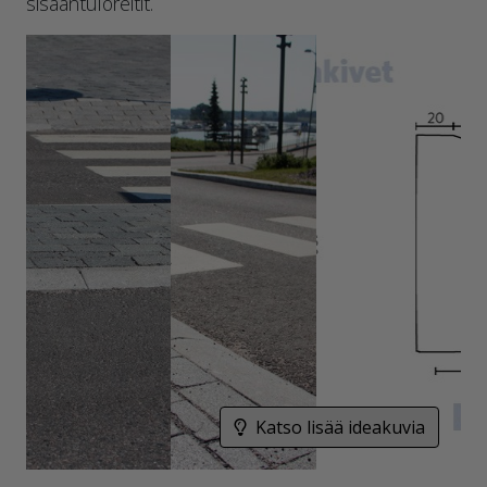
sisääntuloreitit.
Katso lisää ideakuvia