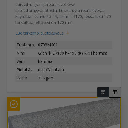
Luiskatut graniittireunakivet ovat
esteettömyystuotteita. Luiskatusta reunakivestä
käytetään tunnusta LR, esim. LR170, jossa luku 170
tarkoittaa, että kivi on 170 mm...
Lue tarkempi tuotekuvaus
Tuotenro.
0708M401
Nimi
Gran.rk LR170 h=190 (K) RPH harmaa
Väri
harmaa
Pintakäs.
ristipäähakattu
Paino
79 kg/m