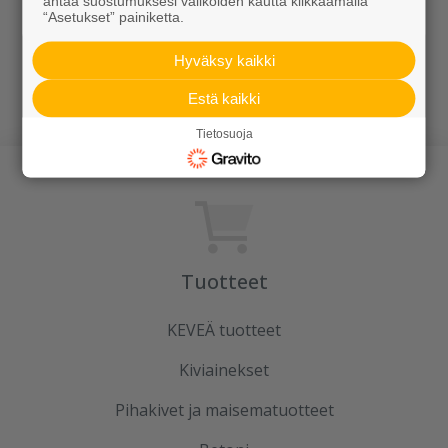
antaa suostumuksesi valikoiden kautta klikkaamalla
“Asetukset” painiketta.
Hyväksy kaikki
Suorareunakivet
Viistereunakivet
Estä kaikki
Tietosuoja
Tuotteet
KEVEÄ tuotteet
Kiviainekset
Pihakivet ja maisematuotteet