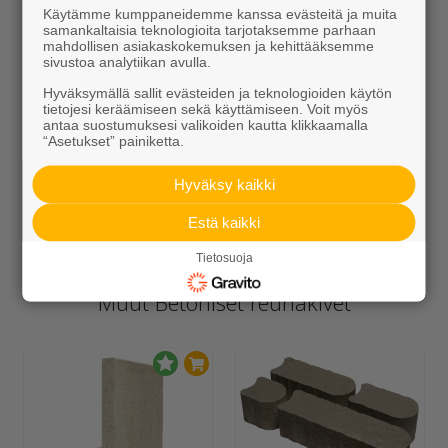
Käytämme kumppaneidemme kanssa evästeitä ja muita
samankaltaisia teknologioita tarjotaksemme parhaan
mahdollisen asiakaskokemuksen ja kehittääksemme
sivustoa analytiikan avulla.
Hyväksymällä sallit evästeiden ja teknologioiden käytön
tietojesi keräämiseen sekä käyttämiseen. Voit myös
antaa suostumuksesi valikoiden kautta klikkaamalla
“Asetukset” painiketta.
Hyväksy kaikki
Seulanpääkivet
Kiviainekset
Estä kaikki
Alk. 141,50 €/sk
Alk. 109,95 €/sk
Tietosuoja
Muut Betoniset reunakivet