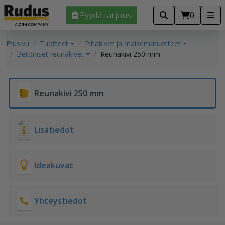
Pyydä tarjous
0
Etusivu
Tuotteet
Pihakivet ja maisematuotteet
Betoniset reunakivet
Reunakivi 250 mm
Reunakivi 250 mm
Lisätiedot
Ideakuvat
Yhteystiedot