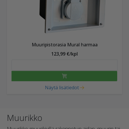
Muuripistorasia Mural harmaa
123,99 €/kpl
Näytä lisätiedot
Muurikko
Muurikko-muurikivillä rakennetun aidan, muurin tai