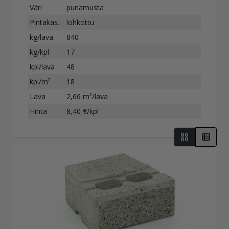
Väri
punamusta
Pintakäs.
lohkottu
kg/lava
840
kg/kpl
17
kpl/lava
48
kpl/m²
18
Lava
2,66 m²/lava
Hinta
8,40 €/kpl