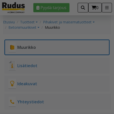
Pyydä tarjous
0
Etusivu
Tuotteet
Pihakivet ja maisematuotteet
Betonimuurikivet
Muurikko
Muurikko
Lisätiedot
Ideakuvat
Yhteystiedot