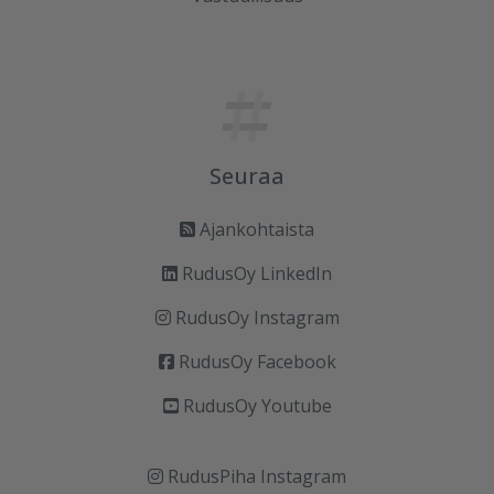
Seuraa
Ajankohtaista
RudusOy LinkedIn
RudusOy Instagram
RudusOy Facebook
RudusOy Youtube
RudusPiha Instagram