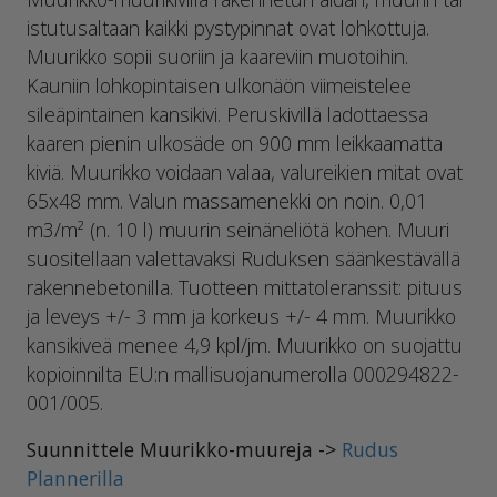
istutusaltaan kaikki pystypinnat ovat lohkottuja.
Muurikko sopii suoriin ja kaareviin muotoihin.
Kauniin lohkopintaisen ulkonäön viimeistelee
sileäpintainen kansikivi. Peruskivillä ladottaessa
kaaren pienin ulkosäde on 900 mm leikkaamatta
kiviä. Muurikko voidaan valaa, valureikien mitat ovat
65x48 mm. Valun massamenekki on noin. 0,01
m3/m² (n. 10 l) muurin seinäneliötä kohen. Muuri
suositellaan valettavaksi Ruduksen säänkestävällä
rakennebetonilla. Tuotteen mittatoleranssit: pituus
ja leveys +/- 3 mm ja korkeus +/- 4 mm. Muurikko
kansikiveä menee 4,9 kpl/jm. Muurikko on suojattu
kopioinnilta EU:n mallisuojanumerolla 000294822-
001/005.
Suunnittele Muurikko-muureja ->
Rudus
Plannerilla