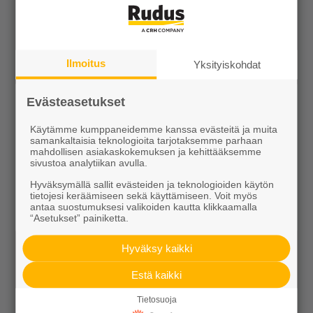
Ilmoitus
Yksityiskohdat
Evästeasetukset
Käytämme kumppaneidemme kanssa evästeitä ja muita
samankaltaisia teknologioita tarjotaksemme parhaan
mahdollisen asiakaskokemuksen ja kehittääksemme
sivustoa analytiikan avulla.
Muurikko kaarrekivet perus/kansi harmaa
Hyväksymällä sallit evästeiden ja teknologioiden käytön
5,65 €/kpl
tietojesi keräämiseen sekä käyttämiseen. Voit myös
antaa suostumuksesi valikoiden kautta klikkaamalla
“Asetukset” painiketta.
Hyväksy kaikki
Estä kaikki
Näytä lisätiedot
Tietosuoja