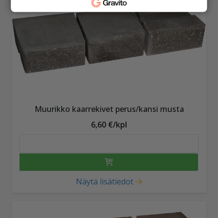
Muurikko kaarrekivet perus/kansi musta
6,60 €/kpl
Näytä lisätiedot