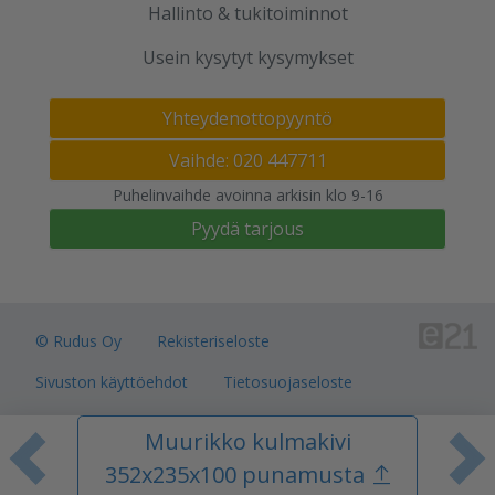
Hallinto & tukitoiminnot
Usein kysytyt kysymykset
Yhteydenottopyyntö
Vaihde: 020 447711
Puhelinvaihde avoinna arkisin klo 9-16
Pyydä tarjous
© Rudus Oy
Rekisteriseloste
Sivuston käyttöehdot
Tietosuojaseloste
Verkkokauppojen toimitusalueet
Muurikko kulmakivi
Toimitusehdot
Evästeasetukset
Edellinen tuote
S
352x235x100 punamusta