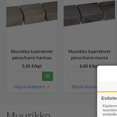
Muurikko kaarrekivet
Muurikko kaarrekivet
perus/kansi harmaa
perus/kansi musta
5,65 €/kpl
6,60 €/kpl
Näytä lisätiedot
Näytä lisätiedot
Eväste
Käytämme
tarjota
Muurikko
analytiik