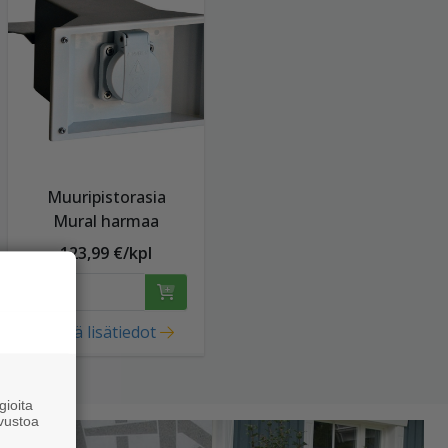
Muuripistorasia
Mural harmaa
123,99 €/kpl
Näytä lisätiedot
ioita
vustoa