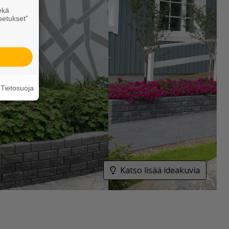
ekä
setukset”
Tietosuoja
Katso lisää ideakuvia