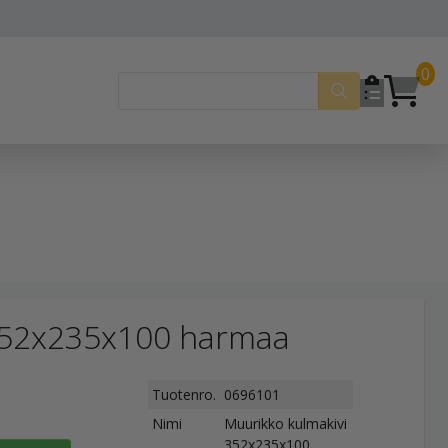
0
352x235x100 harmaa
Tuotenro.
0696101
Nimi
Muurikko kulmakivi
352x235x100