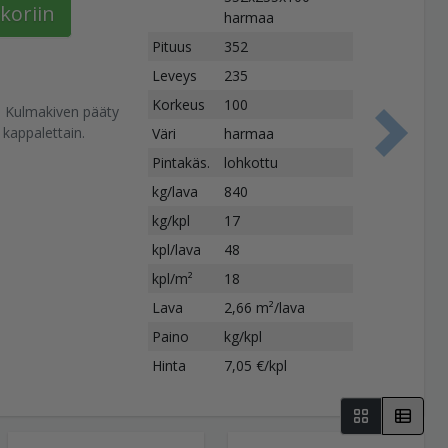
koriin
harmaa
Pituus
352
Leveys
235
Korkeus
100
. Kulmakiven pääty
kappalettain.
Väri
harmaa
S
Pintakäs.
lohkottu
kg/lava
840
kg/kpl
17
kpl/lava
48
kpl/m²
18
Lava
2,66 m²/lava
Paino
kg/kpl
Hinta
7,05 €/kpl