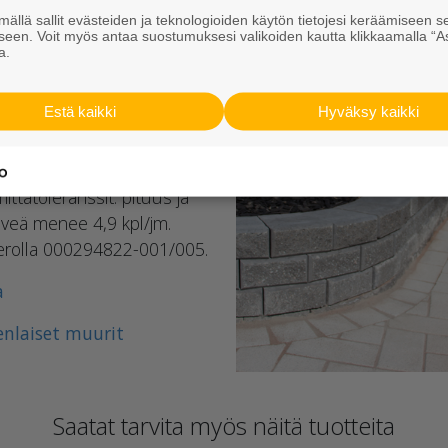
ällä sallit evästeiden ja teknologioiden käytön tietojesi keräämiseen s
seen. Voit myös antaa suostumuksesi valikoiden kautta klikkaamalla “A
tusaltaan kaikki
a.
aareviin muotoihin. Kauniin
kivi. Peruskivillä
Estä kaikki
Hyväksy kaikki
matta kiviä. Muurikko
n massamenekki on noin.
suositellaan valettavaksi
ttatoleranssit: pituus ja
iveä menee 4,9 kpl/jm.
merolla 000294822-001/005.
a
nlaiset muurit
Saatat tarvita myös näitä tuotteita