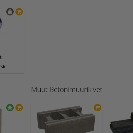
t
/sk
Muut Betonimuurikivet