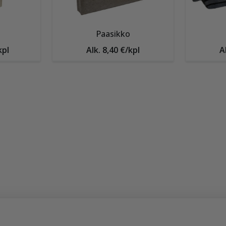
Paasikko
kpl
Alk. 8,40 €/kpl
A