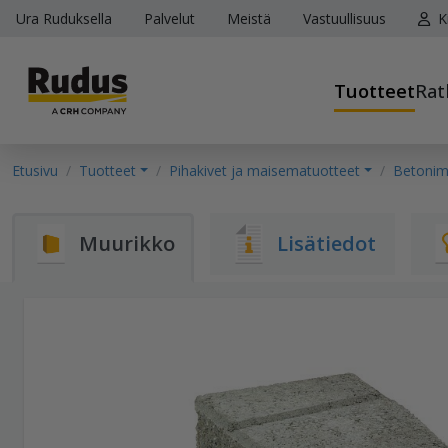
Ura Ruduksella
Palvelut
Meistä
Vastuullisuus
K
Tuotteet
Rat
Etusivu
Tuotteet
Pihakivet ja maisematuotteet
Betonimu
Muurikko
Lisätiedot