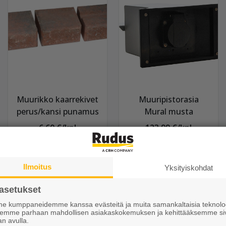
Muurikko kaarrekivet
Muuripistorasia
perus/kansi punamus
Mural musta
6,60 €/kpl
123,99 €/kpl
Näytä lisätiedot
Näytä lisätiedot
Ilmoitus
Yksityiskohdat
asetukset
 kumppaneidemme kanssa evästeitä ja muita samankaltaisia teknolog
ksemme parhaan mahdollisen asiakaskokemuksen ja kehittääksemme si
an avulla.