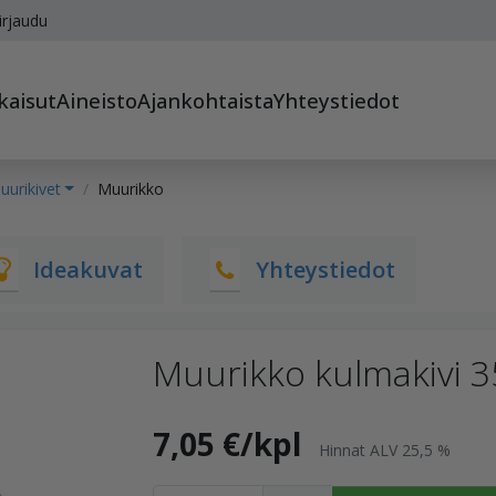
irjaudu
kaisut
Aineisto
Ajankohtaista
Yhteystiedot
urikivet
Muurikko
Ideakuvat
Yhteystiedot
Muurikko kulmakivi 
7,05 €/kpl
Hinnat ALV 25,5 %