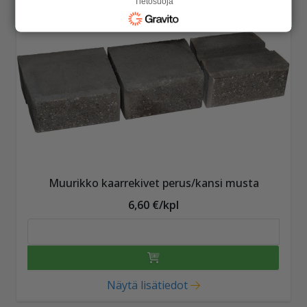
Tietosuoja
Muurikko kaarrekivet perus/kansi musta
6,60 €/kpl
Näytä lisätiedot