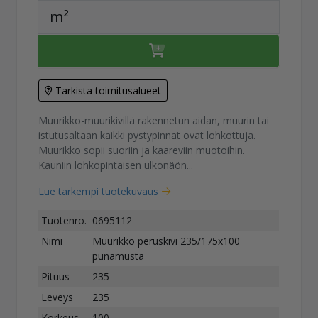
m²
Tarkista toimitusalueet
Muurikko-muurikivillä rakennetun aidan, muurin tai
istutusaltaan kaikki pystypinnat ovat lohkottuja.
Muurikko sopii suoriin ja kaareviin muotoihin.
Kauniin lohkopintaisen ulkonäön...
Lue tarkempi tuotekuvaus
Tuotenro.
0695112
Nimi
Muurikko peruskivi 235/175x100
punamusta
Pituus
235
Leveys
235
Korkeus
100