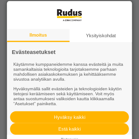
Näytä lisätiedot
Ilmoitus
Yksityiskohdat
Evästeasetukset
Käytämme kumppaneidemme kanssa evästeitä ja muita
samankaltaisia teknologioita tarjotaksemme parhaan
mahdollisen asiakaskokemuksen ja kehittääksemme
sivustoa analytiikan avulla.
Hyväksymällä sallit evästeiden ja teknologioiden käytön
Muurikko kaarrekivet perus/kansi harmaa
tietojesi keräämiseen sekä käyttämiseen. Voit myös
antaa suostumuksesi valikoiden kautta klikkaamalla
5,65 €/kpl
“Asetukset” painiketta.
Hyväksy kaikki
Estä kaikki
Näytä lisätiedot