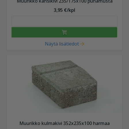
Muurikko kansikivi 235/175x100 punamusta
3,95 €/kpl
Näytä lisätiedot
Muurikko kulmakivi 352x235x100 harmaa