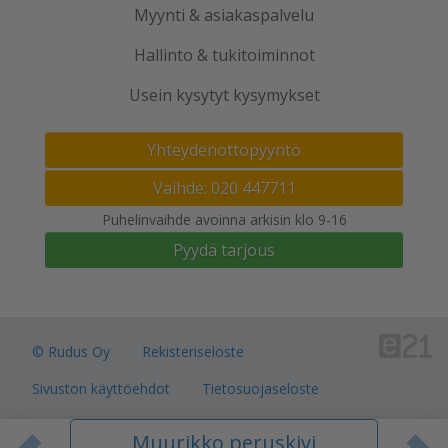
Myynti & asiakaspalvelu
Hallinto & tukitoiminnot
Usein kysytyt kysymykset
Yhteydenottopyyntö
Vaihde: 020 447711
Puhelinvaihde avoinna arkisin klo 9-16
Pyydä tarjous
© Rudus Oy
Rekisteriseloste
Sivuston käyttöehdot
Tietosuojaseloste
Verkkokauppojen toimitusalueet
Muurikko peruskivi