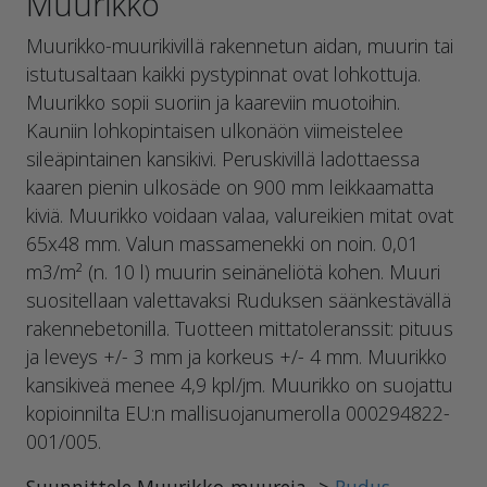
Muurikko
Muurikko-muurikivillä rakennetun aidan, muurin tai
istutusaltaan kaikki pystypinnat ovat lohkottuja.
Muurikko sopii suoriin ja kaareviin muotoihin.
Kauniin lohkopintaisen ulkonäön viimeistelee
sileäpintainen kansikivi. Peruskivillä ladottaessa
kaaren pienin ulkosäde on 900 mm leikkaamatta
kiviä. Muurikko voidaan valaa, valureikien mitat ovat
65x48 mm. Valun massamenekki on noin. 0,01
m3/m² (n. 10 l) muurin seinäneliötä kohen. Muuri
suositellaan valettavaksi Ruduksen säänkestävällä
rakennebetonilla. Tuotteen mittatoleranssit: pituus
ja leveys +/- 3 mm ja korkeus +/- 4 mm. Muurikko
kansikiveä menee 4,9 kpl/jm. Muurikko on suojattu
kopioinnilta EU:n mallisuojanumerolla 000294822-
001/005.
Suunnittele Muurikko-muureja ->
Rudus