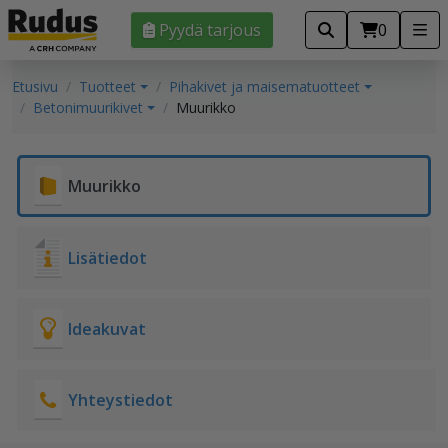
Pyydä tarjous
0
Etusivu
Tuotteet
Pihakivet ja maisematuotteet
Betonimuurikivet
Muurikko
Muurikko
Lisätiedot
Ideakuvat
Yhteystiedot