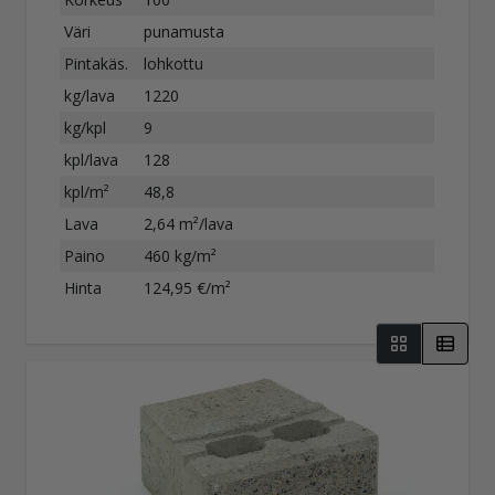
Väri
punamusta
Pintakäs.
lohkottu
kg/lava
1220
kg/kpl
9
kpl/lava
128
kpl/m²
48,8
Lava
2,64 m²/lava
Paino
460 kg/m²
Hinta
124,95 €/m²