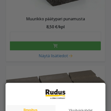
Muurikko päätypari punamusta
8,50 €/kpl
Näytä lisätiedot
Ilmoitus
Yksityiskohdat