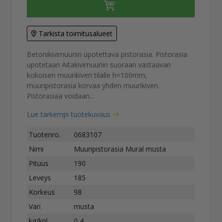
Tarkista toimitusalueet
Betonikivimuuriin upotettava pistorasia. Pistorasia
upotetaan Aitakivimuuriin suoraan vastaavan
kokoisen muurikiven tilalle h=100mm,
muuripistorasia korvaa yhden muurikiven.
Pistorasiaa voidaan...
Lue tarkempi tuotekuvaus
Tuotenro.
0683107
Nimi
Muuripistorasia Mural musta
Pituus
190
Leveys
185
Korkeus
98
Väri
musta
kg/kpl
0,4