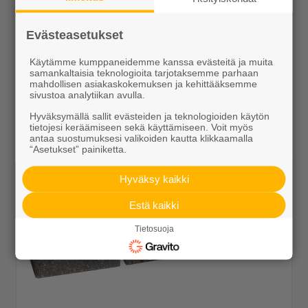
Evästeasetukset
Muurikko kaarrekivet perus/kansi harmaa
5,65 €/kpl
Käytämme kumppaneidemme kanssa evästeitä ja muita
samankaltaisia teknologioita tarjotaksemme parhaan
mahdollisen asiakaskokemuksen ja kehittääksemme
sivustoa analytiikan avulla.
Hyväksymällä sallit evästeiden ja teknologioiden käytön
tietojesi keräämiseen sekä käyttämiseen. Voit myös
Näytä lisätiedot
antaa suostumuksesi valikoiden kautta klikkaamalla
“Asetukset” painiketta.
Hyväksy kaikki
Estä kaikki
Tietosuoja