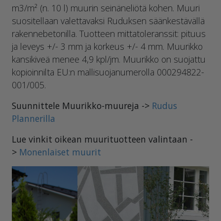
m3/m² (n. 10 l) muurin seinäneliötä kohen. Muuri
suositellaan valettavaksi Ruduksen säänkestävällä
rakennebetonilla. Tuotteen mittatoleranssit: pituus
ja leveys +/- 3 mm ja korkeus +/- 4 mm. Muurikko
kansikiveä menee 4,9 kpl/jm. Muurikko on suojattu
kopioinnilta EU:n mallisuojanumerolla 000294822-
001/005.
Suunnittele Muurikko-muureja ->
Rudus
Plannerilla
Lue vinkit oikean muurituotteen valintaan -
>
Monenlaiset muurit