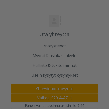
Ota yhteyttä
Yhteystiedot
Myynti & asiakaspalvelu
Hallinto & tukitoiminnot
Usein kysytyt kysymykset
Yhteydenottopyyntö
Vaihde: 020 447711
Puhelinvaihde avoinna arkisin klo 9-16