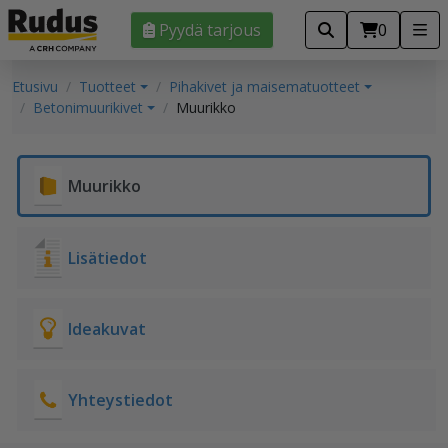
Pyydä tarjous
0
Etusivu
Tuotteet
Pihakivet ja maisematuotteet
Betonimuurikivet
Muurikko
Muurikko
Lisätiedot
Ideakuvat
Yhteystiedot