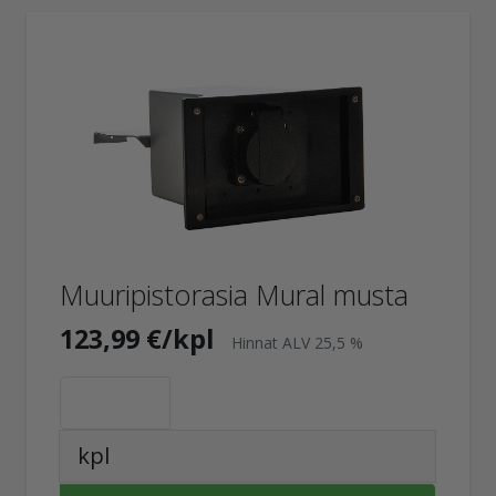
Muuripistorasia Mural musta
123,99 €/kpl
Hinnat ALV 25,5 %
kpl