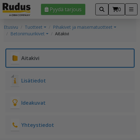
Pyydä tarjous
0
Etusivu
Tuotteet
Pihakivet ja maisematuotteet
Betonimuurikivet
Aitakivi
Aitakivi
Lisätiedot
Ideakuvat
Yhteystiedot