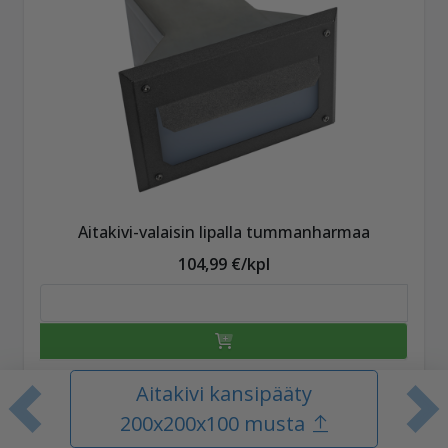
Aitakivi-valaisin lipalla tummanharmaa
104,99 €/kpl
Näytä lisätiedot
Aitakivi kansipääty
Edellinen tuote
S
200x200x100 musta