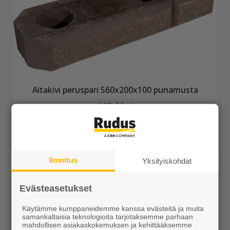
Aitakivi peruspari 560x200x100 punamusta
4,99 €/kpl
Ilmoitus
Yksityiskohdat
Näytä lisätiedot
Evästeasetukset
Käytämme kumppaneidemme kanssa evästeitä ja muita
samankaltaisia teknologioita tarjotaksemme parhaan
mahdollisen asiakaskokemuksen ja kehittääksemme