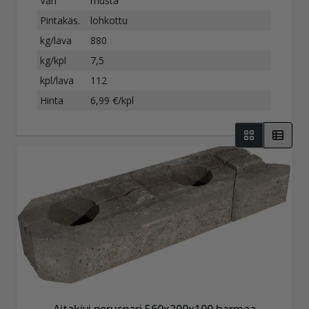
Väri
musta
Pintakäs.
lohkottu
kg/lava
880
kg/kpl
7,5
kpl/lava
112
Hinta
6,99 €/kpl
Aitakivi peruspari 560x200x100 harmaa