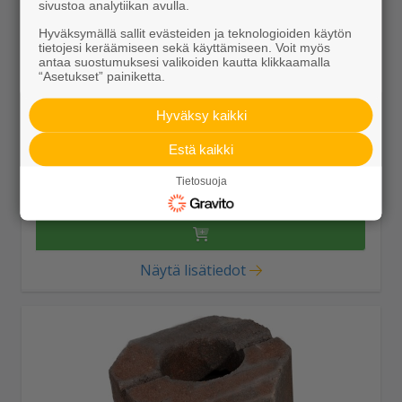
sivustoa analytiikan avulla.
Hyväksymällä sallit evästeiden ja teknologioiden käytön
tietojesi keräämiseen sekä käyttämiseen. Voit myös
antaa suostumuksesi valikoiden kautta klikkaamalla
“Asetukset” painiketta.
Hyväksy kaikki
Aitakivi kansipari 560x200x100 punamusta
Estä kaikki
7,99 €/kpl
Tietosuoja
Näytä lisätiedot