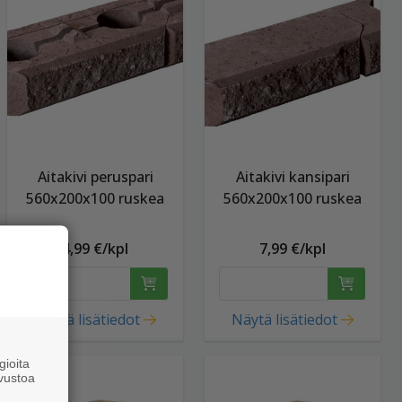
Aitakivi peruspari
Aitakivi kansipari
560x200x100 ruskea
560x200x100 ruskea
4,99 €/kpl
7,99 €/kpl
Näytä lisätiedot
Näytä lisätiedot
ioita
vustoa