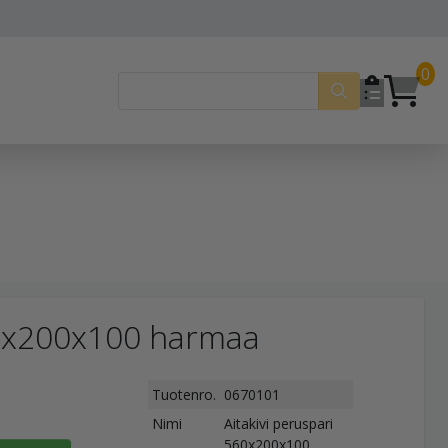
0
60x200x100 harmaa
Tuotenro.
0670101
Nimi
Aitakivi peruspari
560x200x100