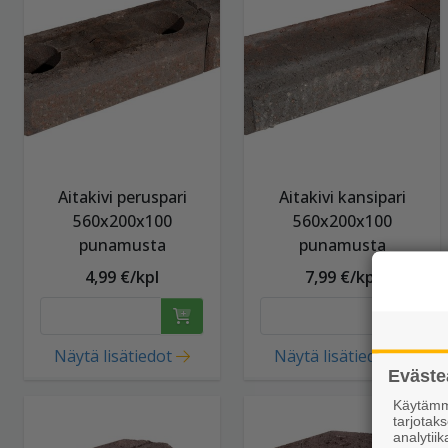
Aitakivi peruspari
Aitakivi kansipari
560x200x100
560x200x100
punamusta
punamusta
4,99 €/kpl
7,99 €/kpl
Näytä lisätiedot
Näytä lisätiedot
Eväste
Käytämme
tarjota
analytiik