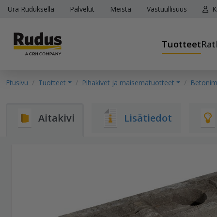
Ura Ruduksella
Palvelut
Meistä
Vastuullisuus
K
Tuotteet
Rat
Etusivu
Tuotteet
Pihakivet ja maisematuotteet
Betonimu
Aitakivi
Lisätiedot