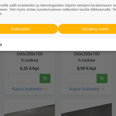
ällä sallit evästeiden ja teknologioiden käytön tietojesi keräämiseen s
seen. Voit myös antaa suostumuksesi valikoiden kautta klikkaamalla “A
a.
Estä kaikki
Hyväksy kaikki
Aitakivi peruspari
Aitakivi kansipari
560x200x100
560x200x100
h.ruskea
h.ruskea
6,35 €/kpl
8,99 €/kpl
Näytä lisätiedot
Näytä lisätiedot