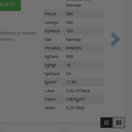
koriin
harmaa
Pituus
560
Leveys
200
Korkeus
100
 lohkottu ja toiselta
suorien,
Väri
harmaa
S
Pintakäs.
lohkottu
kg/lava
990
kg/kpl
18
kpl/lava
54
kpl/m²
17,85
Lava
3,02 m²/lava
Paino
348 kg/m²
Hinta
5,35 €/kpl