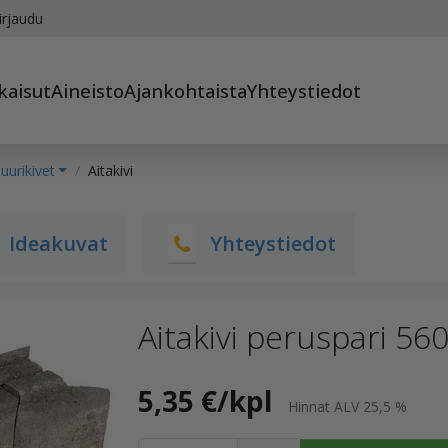
irjaudu
kaisut
Aineisto
Ajankohtaista
Yhteystiedot
urikivet
Aitakivi
Ideakuvat
Yhteystiedot
Aitakivi peruspari 5
5,35 €/kpl
Hinnat ALV 25,5 %