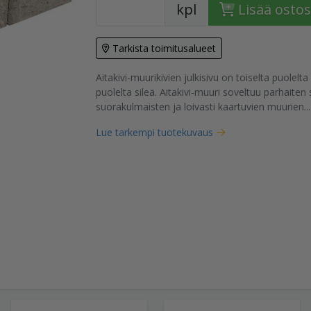
kpl
Lisää ostos
Tarkista toimitusalueet
Aitakivi-muurikivien julkisivu on toiselta puolelta
puolelta sileä. Aitakivi-muuri soveltuu parhaiten 
tuote
suorakulmaisten ja loivasti kaartuvien muurien...
Lue tarkempi tuotekuvaus