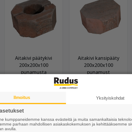
Aitakivi päätykivi
Aitakivi kansipääty
200x200x100
200x200x100
punamusta
punamust
5,75 €/kpl
6,35 €/kpl
Ilmoitus
Yksityiskohdat
Näytä lisätiedot
Näytä lisätiedot
asetukset
 kumppaneidemme kanssa evästeitä ja muita samankaltaisia teknolog
ksemme parhaan mahdollisen asiakaskokemuksen ja kehittääksemme si
an avulla.