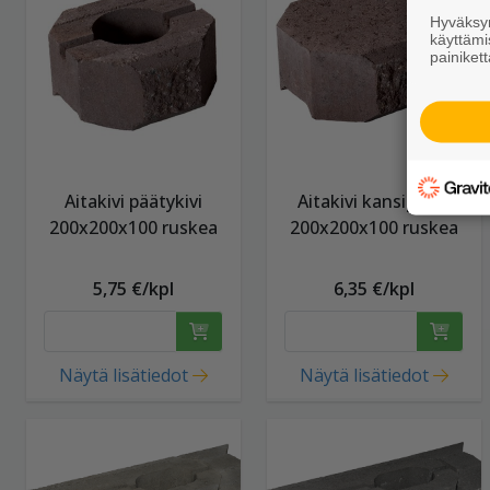
Hyväksym
käyttämi
painikett
Aitakivi päätykivi
Aitakivi kansipääty
200x200x100 ruskea
200x200x100 ruskea
5,75 €/kpl
6,35 €/kpl
Näytä lisätiedot
Näytä lisätiedot