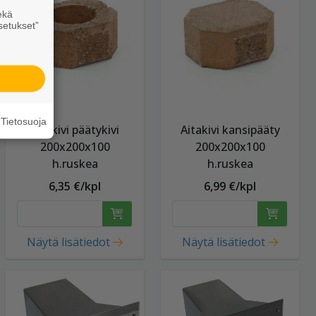
ekä
setukset”
Tietosuoja
Aitakivi päätykivi
Aitakivi kansipääty
200x200x100
200x200x100
h.ruskea
h.ruskea
6,35 €/kpl
6,99 €/kpl
Näytä lisätiedot
Näytä lisätiedot