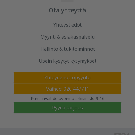
Ota yhteyttä
Yhteystiedot
Myynti & asiakaspalvelu
Hallinto & tukitoiminnot
Usein kysytyt kysymykset
Yhteydenottopyyntö
Vaihde: 020 447711
Puhelinvaihde avoinna arkisin klo 9-16
Pyydä tarjous