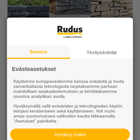
Katso lisää ideakuvia
Ilmoitus
Yksityiskohdat
Evästeasetukset
Saatat tarvita myös näitä tuotteita
Käytämme kumppaneidemme kanssa evästeitä ja muita
samankaltaisia teknologioita tarjotaksemme parhaan
mahdollisen asiakaskokemuksen ja kehittääksemme
sivustoa analytiikan avulla.
Hyväksymällä sallit evästeiden ja teknologioiden käytön
tietojesi keräämiseen sekä käyttämiseen. Voit myös
antaa suostumuksesi valikoiden kautta klikkaamalla
“Asetukset” painiketta.
Hyväksy kaikki
Kiviliima PU700
Kiviainekset