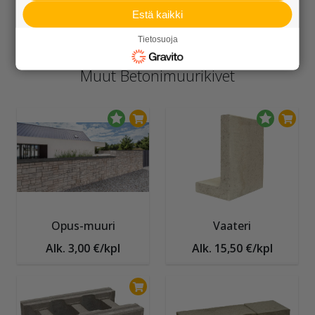
Estä kaikki
Alk. 7,29 €/kpl
Alk. 109,95 €/sk
Tietosuoja
Muut Betonimuurikivet
Opus-muuri
Vaateri
Alk. 3,00 €/kpl
Alk. 15,50 €/kpl