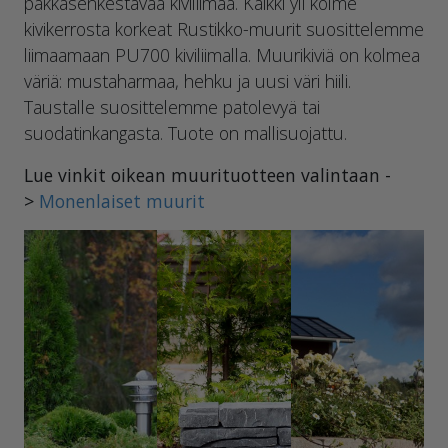
pakkasenkestävää kiviliimaa. Kaikki yli kolme
kivikerrosta korkeat Rustikko-muurit suosittelemme
liimaamaan PU700 kiviliimalla. Muurikiviä on kolmea
väriä: mustaharmaa, hehku ja uusi väri hiili.
Taustalle suosittelemme patolevyä tai
suodatinkangasta. Tuote on mallisuojattu.
Lue vinkit oikean muurituotteen valintaan -
>
Monenlaiset muurit