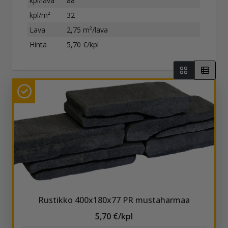
kpl/lava
88
kpl/m²
32
Lava
2,75 m²/lava
Hinta
5,70 €/kpl
Rustikko 400x180x77 PR mustaharmaa
5,70 €/kpl