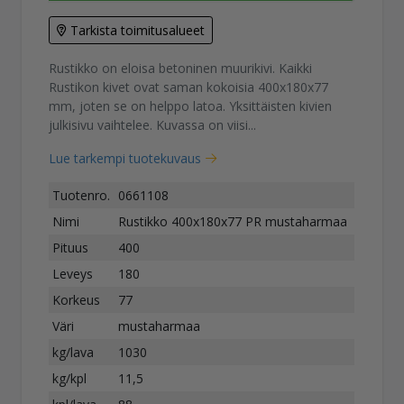
Tarkista toimitusalueet
Rustikko on eloisa betoninen muurikivi. Kaikki
Rustikon kivet ovat saman kokoisia 400x180x77
mm, joten se on helppo latoa. Yksittäisten kivien
julkisivu vaihtelee. Kuvassa on viisi...
Lue tarkempi tuotekuvaus
Tuotenro.
0661108
Nimi
Rustikko 400x180x77 PR mustaharmaa
Pituus
400
Leveys
180
Korkeus
77
Väri
mustaharmaa
kg/lava
1030
kg/kpl
11,5