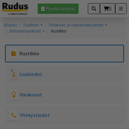
Pyydä tarjous
0
Etusivu
Tuotteet
Pihakivet ja maisematuotteet
Betonimuurikivet
Rustikko
Rustikko
Lisätiedot
Ideakuvat
Yhteystiedot