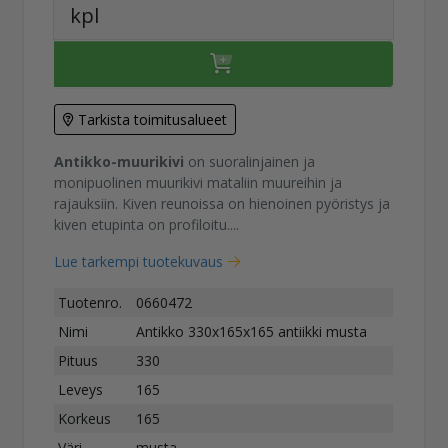
kpl
Tarkista toimitusalueet
Antikko-muurikivi
on suoralinjainen ja
monipuolinen muurikivi mataliin muureihin ja
rajauksiin. Kiven reunoissa on hienoinen pyöristys ja
kiven etupinta on profiloitu....
Lue tarkempi tuotekuvaus
Tuotenro.
0660472
Nimi
Antikko 330x165x165 antiikki musta
Pituus
330
Leveys
165
Korkeus
165
Väri
musta