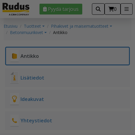
Pyydä tarjous
0
Etusivu
Tuotteet
Pihakivet ja maisematuotteet
Betonimuurikivet
Antikko
Antikko
Lisätiedot
Ideakuvat
Yhteystiedot