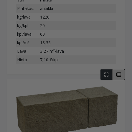
Pintakäs.
antiikki
kg/lava
1220
kg/kpl
20
kpl/lava
60
kpl/m²
18,35
Lava
3,27 m²/lava
Hinta
7,10 €/kpl