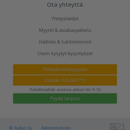
Ota yhteyttä
Yhteystiedot
Myynti & asiakaspalvelu
Hallinto & tukitoiminnot
Usein kysytyt kysymykset
Yhteydenottopyyntö
Vaihde: 020 447711
Puhelinvaihde avoinna arkisin klo 9-16
Pyydä tarjous
© Rudus Oy
Rekisteriseloste