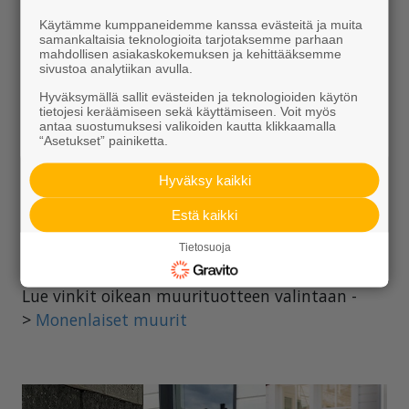
tai kahdella puolikkaalla kivellä voi korvata yhden
Käytämme kumppaneidemme kanssa evästeitä ja muita
kokonaisen kiven.
samankaltaisia teknologioita tarjotaksemme parhaan
mahdollisen asiakaskokemuksen ja kehittääksemme
sivustoa analytiikan avulla.
Kivien kiinnittämiseen toisiinsa voidaan käyttää PU
Hyväksymällä sallit evästeiden ja teknologioiden käytön
700 kiviliimaa. Kiviliiman menekki n. 50 m/purkki
tietojesi keräämiseen sekä käyttämiseen. Voit myös
kahdella liimaraidalla.
antaa suostumuksesi valikoiden kautta klikkaamalla
“Asetukset” painiketta.
Antikon suositeltu maksimikorkeus on 70 cm. Kaikki
Hyväksy kaikki
yli kolme kivikerrosta korkeat Antikko-muurit
suosittelemme liimaamaan kiviliimalla.
Vastaava
Estä kaikki
tuote graniittisena on Muurikas-muurikivi ->
Tietosuoja
tutustu!
Lue vinkit oikean muurituotteen valintaan -
>
Monenlaiset muurit