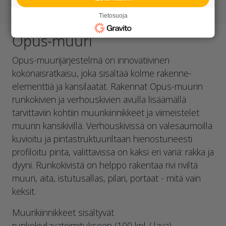
Tietosuoja
Opus-muuri
Opus-muurijärjestelmä on innovatiivinen
kokonaisratkaisu, joka sisältää kolme rakenne-
elementtiä ja kansilaatat. Rakennat Opus-muurin
runkokivien ja verhouskivien avulla lisäämällä
tarvittaviin kohtiin muurikiinnikkeet ja viimeistelet
muurin kansikivillä. Verhouskivissä on valesaumoilla
kuvioitu ja pintastruktuuriltaan hienostuneesti
profiloitu pinta, valittavissa on kaksi eri väriä: rakka ja
dyyni. Runkokivistä on helppo rakentaa rivi riviltä
muuri, aita, istutusallas, pilari, portaat - mitä vain
keksit.
Muurikiinnikkeet sisältyvät
runkokivilavatoimitukseen (100 kpl / lava)