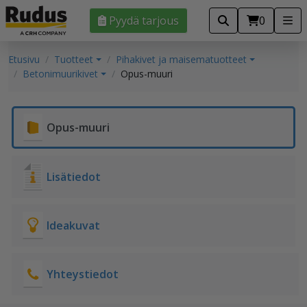
Pyydä tarjous
0
Etusivu
Tuotteet
Pihakivet ja maisematuotteet
Betonimuurikivet
Opus-muuri
Opus-muuri
Lisätiedot
Ideakuvat
Yhteystiedot