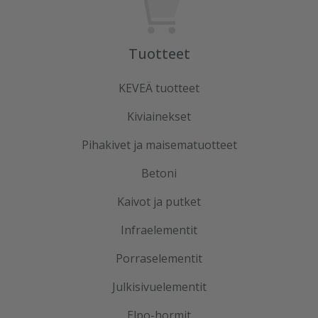
Tuotteet
KEVEÄ tuotteet
Kiviainekset
Pihakivet ja maisematuotteet
Betoni
Kaivot ja putket
Infraelementit
Porraselementit
Julkisivuelementit
Elpo-hormit