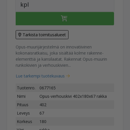
kpl
Tarkista toimitusalueet
Opus-muurijärjestelmä on innovatiivinen
kokonaisratkaisu, joka sisältää kolme rakenne-
elementtiä ja kansilaatat. Rakennat Opus-muurin
runkokivien ja verhouskivien...
Lue tarkempi tuotekuvaus
Tuotenro.
0677165
Nimi
Opus-verhouskivi 402x180x67 rakka
Pituus
402
Leveys
67
Korkeus
180
Väri
rakka