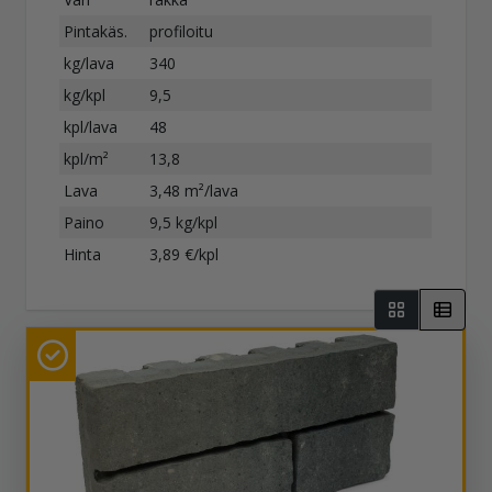
Pintakäs.
profiloitu
kg/lava
340
kg/kpl
9,5
kpl/lava
48
kpl/m²
13,8
Lava
3,48 m²/lava
Paino
9,5 kg/kpl
Hinta
3,89 €/kpl