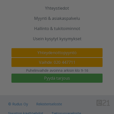
Yhteystiedot
Myynti & asiakaspalvelu
Hallinto & tukitoiminnot
Usein kysytyt kysymykset
Yhteydenottopyyntö
Vaihde: 020 447711
Puhelinvaihde avoinna arkisin klo 9-16
Pyydä tarjous
© Rudus Oy
Rekisteriseloste
Sivuston käyttöehdot
Tietosuojaseloste