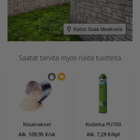
Katso lisää ideakuvia
Saatat tarvita myös näitä tuotteita
Kiviainekset
Kiviliima PU700
Alk. 109,95 €/sk
Alk. 7,29 €/kpl