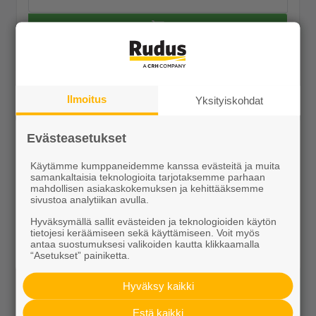
Näytä lisätiedot
Ilmoitus
Yksityiskohdat
Evästeasetukset
Käytämme kumppaneidemme kanssa evästeitä ja muita
samankaltaisia teknologioita tarjotaksemme parhaan
mahdollisen asiakaskokemuksen ja kehittääksemme
sivustoa analytiikan avulla.
Hyväksymällä sallit evästeiden ja teknologioiden käytön
tietojesi keräämiseen sekä käyttämiseen. Voit myös
antaa suostumuksesi valikoiden kautta klikkaamalla
Opus-muurikiinnike
“Asetukset” painiketta.
Tilaustuote
Hyväksy kaikki
Näytä lisätiedot
Estä kaikki