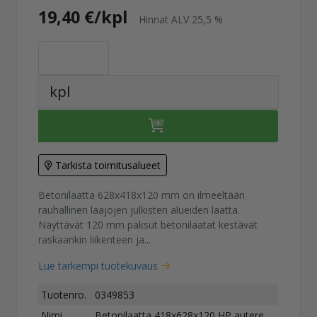
19,40 €/kpl
Hinnat ALV 25,5 %
kpl
Tarkista toimitusalueet
Betonilaatta 628x418x120 mm on ilmeeltään
rauhallinen laajojen julkisten alueiden laatta.
Näyttävät 120 mm paksut betonilaatat kestävät
raskaankin liikenteen ja...
Lue tarkempi tuotekuvaus
Tuotenro.
0349853
Nimi
Betonilaatta 418x628x120 HP autere