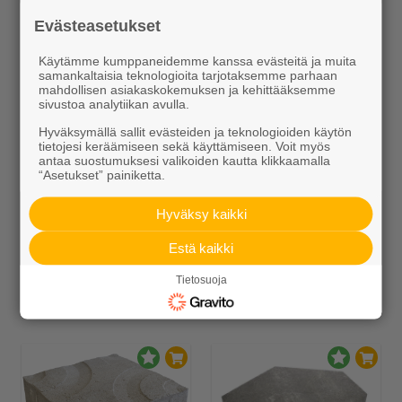
Alk. 16,00 €/kpl
Alk. 13,25 €/kpl
Evästeasetukset
Käytämme kumppaneidemme kanssa evästeitä ja muita
samankaltaisia teknologioita tarjotaksemme parhaan
mahdollisen asiakaskokemuksen ja kehittääksemme
sivustoa analytiikan avulla.
Hyväksymällä sallit evästeiden ja teknologioiden käytön
tietojesi keräämiseen sekä käyttämiseen. Voit myös
antaa suostumuksesi valikoiden kautta klikkaamalla
“Asetukset” painiketta.
Reunakivi 250 mm
Reunakivi 140 mm
Hyväksy kaikki
Alk. 12,70 €/kpl
Alk. 3,60 €/kpl
Estä kaikki
Tietosuoja
Muut Betonilaatat