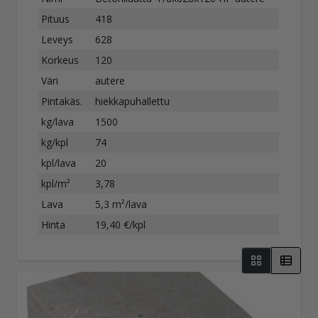
Pituus
418
Leveys
628
Korkeus
120
Väri
autere
Pintakäs.
hiekkapuhallettu
kg/lava
1500
kg/kpl
74
kpl/lava
20
kpl/m²
3,78
Lava
5,3 m²/lava
Hinta
19,40 €/kpl