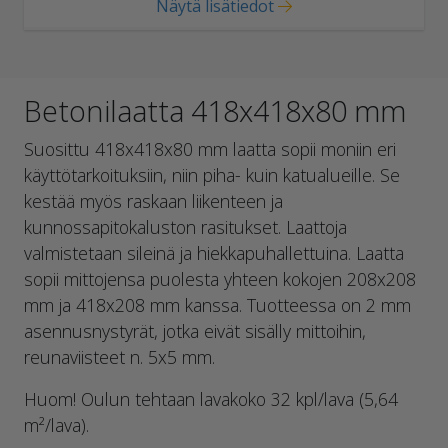
Näytä lisätiedot
Betonilaatta 418x418x80 mm
Suosittu 418x418x80 mm laatta sopii moniin eri
käyttötarkoituksiin, niin piha- kuin katualueille. Se
kestää myös raskaan liikenteen ja
kunnossapitokaluston rasitukset. Laattoja
valmistetaan sileinä ja hiekkapuhallettuina. Laatta
sopii mittojensa puolesta yhteen kokojen 208x208
mm ja 418x208 mm kanssa. Tuotteessa on 2 mm
asennusnystyrät, jotka eivät sisälly mittoihin,
reunaviisteet n. 5x5 mm.
Huom! Oulun tehtaan lavakoko 32 kpl/lava (5,64
m²/lava).