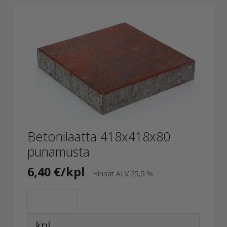
Betonilaatta 418x418x80
punamusta
6,40 €/kpl
Hinnat ALV 25,5 %
kpl