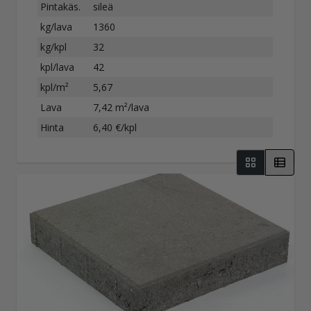
Pintakäs.
sileä
kg/lava
1360
kg/kpl
32
kpl/lava
42
kpl/m²
5,67
Lava
7,42 m²/lava
Hinta
6,40 €/kpl