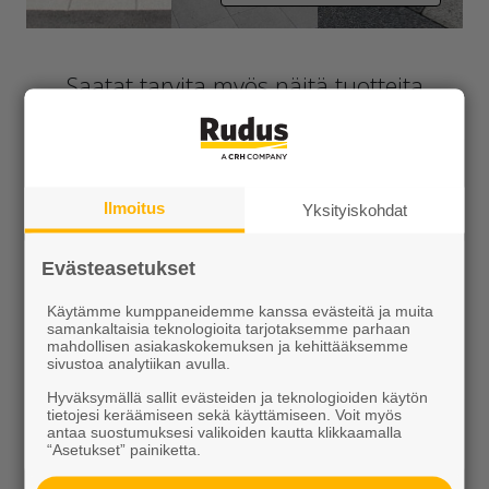
Saatat tarvita myös näitä tuotteita
Ilmoitus
Yksityiskohdat
Evästeasetukset
Käytämme kumppaneidemme kanssa evästeitä ja muita
Saumaushiekat
GftK sauma-aineet
samankaltaisia teknologioita tarjotaksemme parhaan
mahdollisen asiakaskokemuksen ja kehittääksemme
Alk. 10,20 €/sk
Alk. 123,30 €/kpl
sivustoa analytiikan avulla.
Hyväksymällä sallit evästeiden ja teknologioiden käytön
tietojesi keräämiseen sekä käyttämiseen. Voit myös
antaa suostumuksesi valikoiden kautta klikkaamalla
“Asetukset” painiketta.