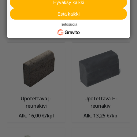
Hyväksy kaikki
Estä kaikki
Kiviainekset
Seulanpääkivet
Tietosuoja
Alk. 109,95 €/sk
Alk. 141,50 €/sk
Upotettava J-
Upotettava H-
reunakivi
reunakivi
Alk. 16,00 €/kpl
Alk. 13,25 €/kpl