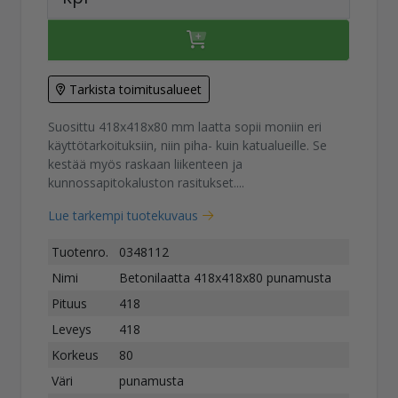
Tarkista toimitusalueet
Suosittu 418x418x80 mm laatta sopii moniin eri
käyttötarkoituksiin, niin piha- kuin katualueille. Se
kestää myös raskaan liikenteen ja
kunnossapitokaluston rasitukset....
Lue tarkempi tuotekuvaus
Tuotenro.
0348112
Nimi
Betonilaatta 418x418x80 punamusta
Pituus
418
Leveys
418
Korkeus
80
Väri
punamusta