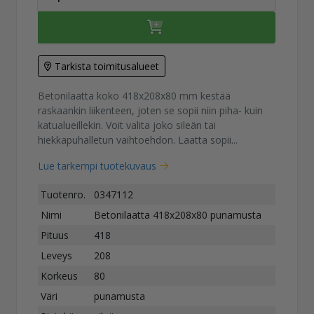
Tarkista toimitusalueet
Betonilaatta koko 418x208x80 mm kestää
raskaankin liikenteen, joten se sopii niin piha- kuin
katualueillekin. Voit valita joko sileän tai
hiekkapuhalletun vaihtoehdon. Laatta sopii...
Lue tarkempi tuotekuvaus
Tuotenro.
0347112
Nimi
Betonilaatta 418x208x80 punamusta
Pituus
418
Leveys
208
Korkeus
80
Väri
punamusta