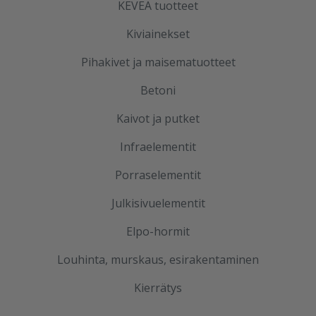
KEVEÄ tuotteet
Kiviainekset
Pihakivet ja maisematuotteet
Betoni
Kaivot ja putket
Infraelementit
Porraselementit
Julkisivuelementit
Elpo-hormit
Louhinta, murskaus, esirakentaminen
Kierrätys