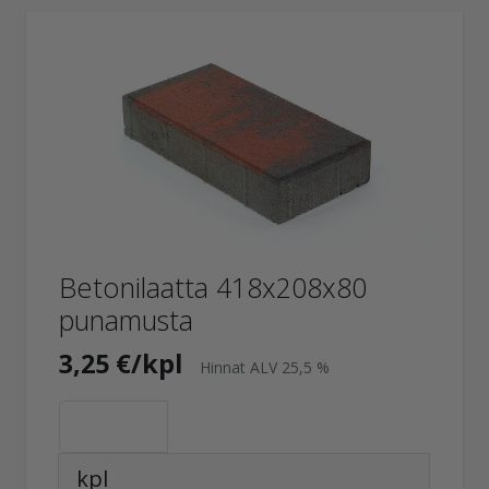
Betonilaatta 418x208x80
punamusta
3,25 €/kpl
Hinnat ALV 25,5 %
kpl