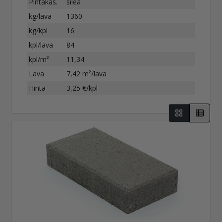
Pintakäs.
sileä
kg/lava
1360
kg/kpl
16
kpl/lava
84
kpl/m²
11,34
Lava
7,42 m²/lava
Hinta
3,25 €/kpl