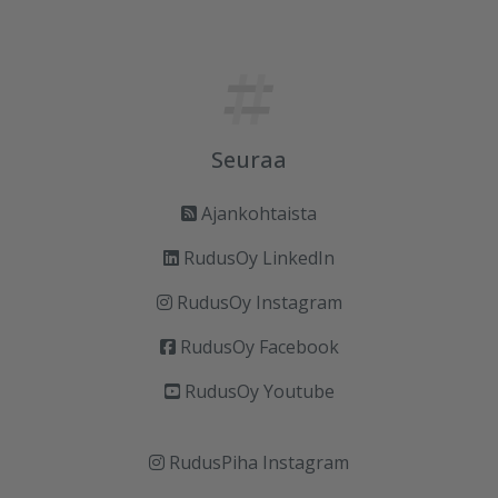
Seuraa
Ajankohtaista
RudusOy LinkedIn
RudusOy Instagram
RudusOy Facebook
RudusOy Youtube
RudusPiha Instagram