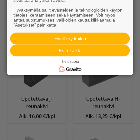
sivustoa analytiikan avulla.
Hyväksymällä sallit evästeiden ja teknologioiden käytön
tietojesi keräämiseen sekä käyttämiseen. Voit myös
antaa suostumuksesi valikoiden kautta klikkaamalla
Kiviainekset
Seulanpääkivet
“Asetukset” painiketta.
Alk. 109,95 €/sk
Alk. 141,50 €/sk
Hyväksy kaikki
Estä kaikki
Tietosuoja
Upotettava J-
Upotettava H-
reunakivi
reunakivi
Alk. 16,00 €/kpl
Alk. 13,25 €/kpl