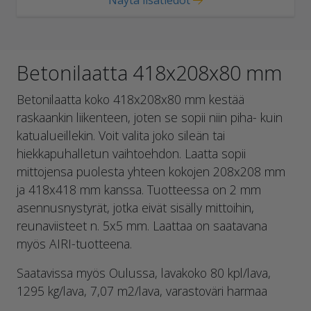
Näytä lisätiedot
Betonilaatta 418x208x80 mm
Betonilaatta koko 418x208x80 mm kestää
raskaankin liikenteen, joten se sopii niin piha- kuin
katualueillekin. Voit valita joko sileän tai
hiekkapuhalletun vaihtoehdon. Laatta sopii
mittojensa puolesta yhteen kokojen 208x208 mm
ja 418x418 mm kanssa. Tuotteessa on 2 mm
asennusnystyrät, jotka eivät sisälly mittoihin,
reunaviisteet n. 5x5 mm. Laattaa on saatavana
myös AIRI-tuotteena.
Saatavissa myös Oulussa, lavakoko 80 kpl/lava,
1295 kg/lava, 7,07 m2/lava, varastoväri harmaa