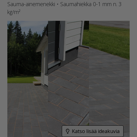
Sauma-ainemenekki • Saumahiekka 0-1 mm n. 3
kg/m²
Katso lisää ideakuvia