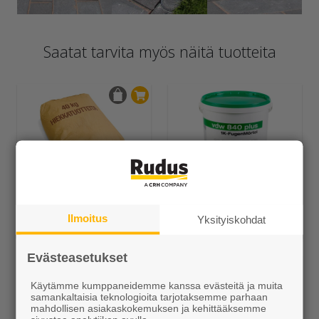
Saatat tarvita myös näitä tuotteita
Saumaushiekat
GftK sauma-aineet
Ilmoitus
Yksityiskohdat
Alk. 10,20 €/sk
Alk. 123,30 €/kpl
Evästeasetukset
Käytämme kumppaneidemme kanssa evästeitä ja muita
samankaltaisia teknologioita tarjotaksemme parhaan
mahdollisen asiakaskokemuksen ja kehittääksemme