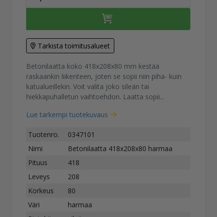
Tarkista toimitusalueet
Betonilaatta koko 418x208x80 mm kestää
raskaankin liikenteen, joten se sopii niin piha- kuin
katualueillekin. Voit valita joko sileän tai
hiekkapuhalletun vaihtoehdon. Laatta sopii...
Lue tarkempi tuotekuvaus
Tuotenro.
0347101
Nimi
Betonilaatta 418x208x80 harmaa
Pituus
418
Leveys
208
Korkeus
80
Väri
harmaa