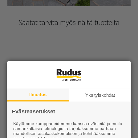
Saatat tarvita myös näitä tuotteita
Ilmoitus
Yksityiskohdat
Alk. 10,20 €/sk
Alk. 123,30 €/kpl
Evästeasetukset
Käytämme kumppaneidemme kanssa evästeitä ja muita
samankaltaisia teknologioita tarjotaksemme parhaan
mahdollisen asiakaskokemuksen ja kehittääksemme