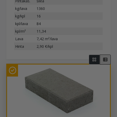
Pintakäs.
sileä
kg/lava
1360
kg/kpl
16
kpl/lava
84
kpl/m²
11,34
Lava
7,42 m²/lava
Hinta
2,90 €/kpl