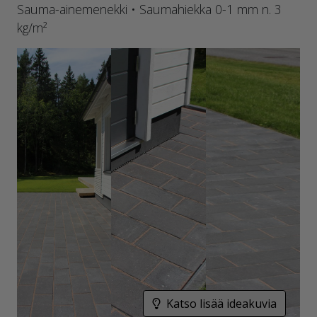
Sauma-ainemenekki • Saumahiekka 0-1 mm n. 3
kg/m²
Katso lisää ideakuvia