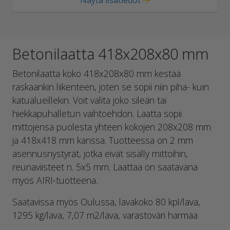
Näytä lisätiedot
Betonilaatta 418x208x80 mm
Betonilaatta koko 418x208x80 mm kestää
raskaankin liikenteen, joten se sopii niin piha- kuin
katualueillekin. Voit valita joko sileän tai
hiekkapuhalletun vaihtoehdon. Laatta sopii
mittojensa puolesta yhteen kokojen 208x208 mm
ja 418x418 mm kanssa. Tuotteessa on 2 mm
asennusnystyrät, jotka eivät sisälly mittoihin,
reunaviisteet n. 5x5 mm. Laattaa on saatavana
myös AIRI-tuotteena.
Saatavissa myös Oulussa, lavakoko 80 kpl/lava,
1295 kg/lava, 7,07 m2/lava, varastoväri harmaa