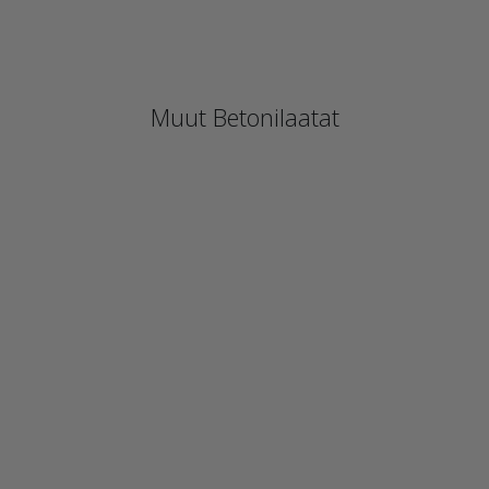
Alk. 1,95 €/kpl
Muut Betonilaatat
Alk. 3,70 €/kpl
Alk. 5,55 €/kpl