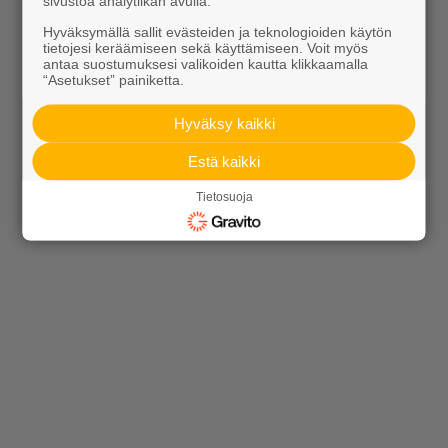
sivustoa analytiikan avulla.
Hyväksymällä sallit evästeiden ja teknologioiden käytön
tietojesi keräämiseen sekä käyttämiseen. Voit myös
antaa suostumuksesi valikoiden kautta klikkaamalla
“Asetukset” painiketta.
Alk. 109,95 €/sk
Alk. 141,50 €/sk
Hyväksy kaikki
Estä kaikki
Tietosuoja
Alk. 16,00 €/kpl
Alk. 13,25 €/kpl