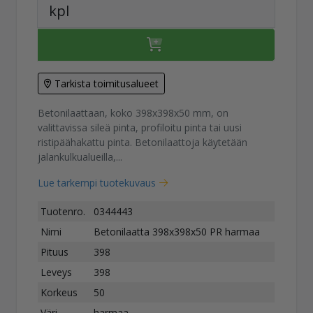
kpl
Tarkista toimitusalueet
Betonilaattaan, koko 398x398x50 mm, on
valittavissa sileä pinta, profiloitu pinta tai uusi
ristipäähakattu pinta. Betonilaattoja käytetään
jalankulkualueilla,...
Lue tarkempi tuotekuvaus
Tuotenro.
0344443
Nimi
Betonilaatta 398x398x50 PR harmaa
Pituus
398
Leveys
398
Korkeus
50
Väri
harmaa