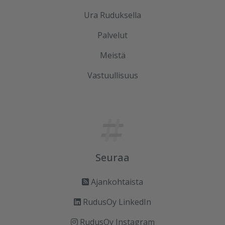
Ura Ruduksella
Palvelut
Meistä
Vastuullisuus
Seuraa
Ajankohtaista
RudusOy LinkedIn
RudusOy Instagram