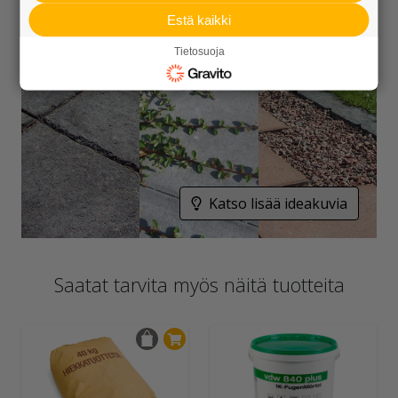
Estä kaikki
Tietosuoja
Katso lisää ideakuvia
Saatat tarvita myös näitä tuotteita