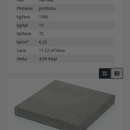
Pintakäs.
profiloitu
kg/lava
1380
kg/kpl
19
kpl/lava
72
kpl/m²
6,25
Lava
11,52 m²/lava
Hinta
4,99 €/kpl