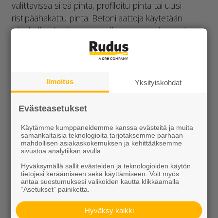
valittavissa sileä pinta, profiloitu pinta tai uusi
ristipäähakattu pinta. Betonilaattoja käytetään
jalankulkualueilla, terasseilla ja pihojen käytävillä, ei
koneellisen kunnossapidon alueilla. Laatat
saumataan perinteisellä saumahiekalla tai GftK
VarioSand sauma-aineella. Reunaviisteet n. 5x5
mm. Laatassa on 2 mm asennusnystyrät, jotka
Ilmoitus
Yksityiskohdat
jättävät laatoitukseen automaattisesti sopivan
sauman.
Evästeasetukset
Sauma-ainemenekki: • Saumahiekka 0-1 mm n. 1
Käytämme kumppaneidemme kanssa evästeitä ja muita
samankaltaisia teknologioita tarjotaksemme parhaan
kg/m²
mahdollisen asiakaskokemuksen ja kehittääksemme
sivustoa analytiikan avulla.
Hyväksymällä sallit evästeiden ja teknologioiden käytön
tietojesi keräämiseen sekä käyttämiseen. Voit myös
antaa suostumuksesi valikoiden kautta klikkaamalla
“Asetukset” painiketta.
Hyväksy kaikki