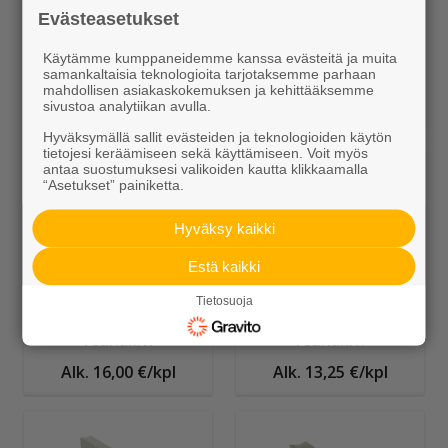
Evästeasetukset
Käytämme kumppaneidemme kanssa evästeitä ja muita
samankaltaisia teknologioita tarjotaksemme parhaan
Kiviainekset
Seulanpääkivet
mahdollisen asiakaskokemuksen ja kehittääksemme
sivustoa analytiikan avulla.
Alk. 109,95 €/sk
Alk. 141,50 €/sk
Hyväksymällä sallit evästeiden ja teknologioiden käytön
tietojesi keräämiseen sekä käyttämiseen. Voit myös
antaa suostumuksesi valikoiden kautta klikkaamalla
“Asetukset” painiketta.
Hyväksy kaikki
Estä kaikki
Tietosuoja
Upotettava J-
Upotettava H-
reunakivi
reunakivi
Alk. 16,00 €/kpl
Alk. 13,25 €/kpl