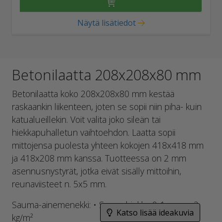
Näytä lisätiedot
Betonilaatta 208x208x80 mm
Betonilaatta koko 208x208x80 mm kestää
raskaankin liikenteen, joten se sopii niin piha- kuin
katualueillekin. Voit valita joko sileän tai
hiekkapuhalletun vaihtoehdon. Laatta sopii
mittojensa puolesta yhteen kokojen 418x418 mm
ja 418x208 mm kanssa. Tuotteessa on 2 mm
asennusnystyrät, jotka eivät sisälly mittoihin,
reunaviisteet n. 5x5 mm.
Sauma-ainemenekki: • Saumahiekka 0-1 mm n. 3
Katso lisää ideakuvia
kg/m²