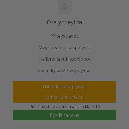
Ota yhteyttä
Yhteystiedot
Myynti & asiakaspalvelu
Hallinto & tukitoiminnot
Usein kysytyt kysymykset
Yhteydenottopyyntö
Vaihde: 020 447711
Puhelinvaihde avoinna arkisin klo 9-16
Pyydä tarjous