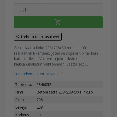
kpl
Tarkista toimitusalueet
Betonilaatta koko 208x208x80 mm kestää
raskaankin liikenteen, joten se sopii niin piha- kuin
katualueillekin. Voit valita joko sileän tai
hiekkapuhalletun vaihtoehdon. Laatta sopii...
Lue tarkempi tuotekuvaus
Tuotenro.
0346852
Nimi
Betonilaatta 208x208x80 HP kulo
Pituus
208
Leveys
208
Korkeus
80