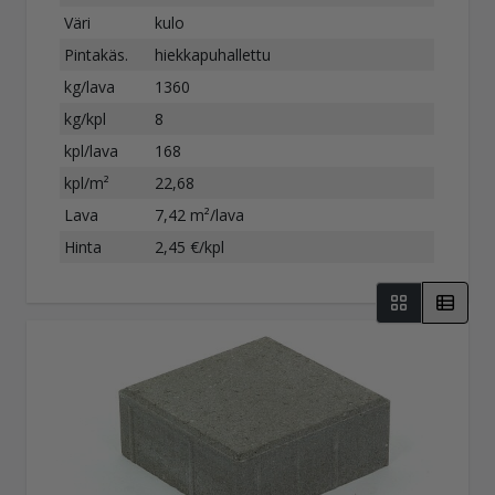
Väri
kulo
Pintakäs.
hiekkapuhallettu
kg/lava
1360
kg/kpl
8
kpl/lava
168
kpl/m²
22,68
Lava
7,42 m²/lava
Hinta
2,45 €/kpl