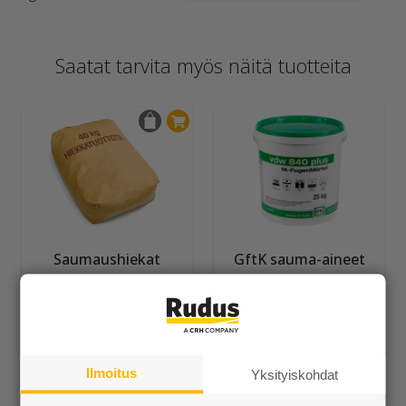
Saatat tarvita myös näitä tuotteita
Saumaushiekat
GftK sauma-aineet
Alk. 10,20 €/sk
Alk. 123,30 €/kpl
Ilmoitus
Yksityiskohdat