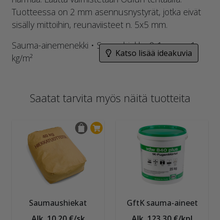
Tuotteessa on 2 mm asennusnystyrät, jotka eivät
sisälly mittoihin, reunaviisteet n. 5x5 mm.
Sauma-ainemenekki • Saumahiekka 0-1 mm n. 1
Katso lisää ideakuvia
kg/m²
Saatat tarvita myös näitä tuotteita
Saumaushiekat
GftK sauma-aineet
Alk. 10,20 €/sk
Alk. 123,30 €/kpl