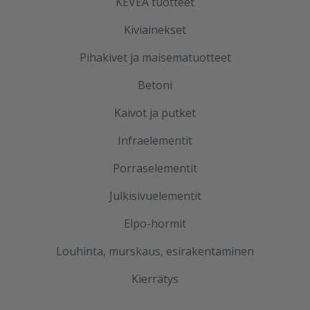
KEVEÄ tuotteet
Kiviainekset
Pihakivet ja maisematuotteet
Betoni
Kaivot ja putket
Infraelementit
Porraselementit
Julkisivuelementit
Elpo-hormit
Louhinta, murskaus, esirakentaminen
Kierrätys