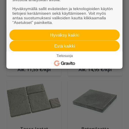
Hyväksymällä sallit evästeiden ja teknologioiden käytön
tietojesi keräämiseen sekä käyttämiseen. Voit myös
antaa suostumuksesi valikoiden kautta klikkaamalla
“Asetukset” painiketta.
Hyväksy kaikki
Estä kaikki
Betonilaatta
Betonilaatta
Tietosuoja
698x465x80 mm
698x698x80 mm
Alk. 11,55 €/kpl
Alk. 14,95 €/kpl