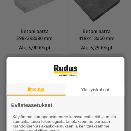
Betonilaatta
Betonilaatta
598x298x80 mm
418x418x60 mm
Alk. 5,90 €/kpl
Alk. 5,25 €/kpl
Ilmoitus
Yksityiskohdat
Evästeasetukset
Betonilaatta
Betonilaatta
698x231x80 mm
698x348x80 mm
Käytämme kumppaneidemme kanssa evästeitä ja muita
samankaltaisia teknologioita tarjotaksemme parhaan
Alk. 5,90 €/kpl
Alk. 9,00 €/kpl
mahdollisen asiakaskokemuksen ja kehittääksemme
sivustoa analytiikan avulla.