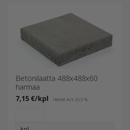
Betonilaatta 488x488x60
harmaa
7,15 €/kpl
Hinnat ALV 25,5 %
kpl