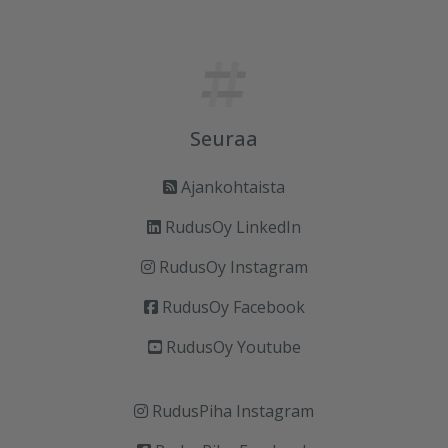
Seuraa
Ajankohtaista
RudusOy LinkedIn
RudusOy Instagram
RudusOy Facebook
RudusOy Youtube
RudusPiha Instagram