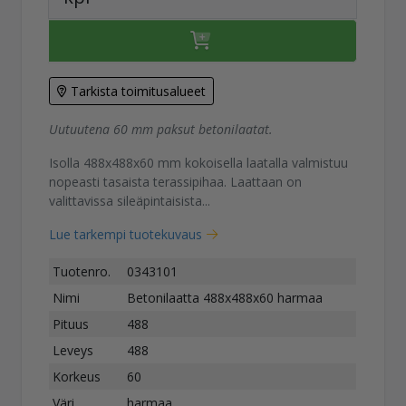
Tarkista toimitusalueet
Uutuutena 60 mm paksut betonilaatat.
Isolla 488x488x60 mm kokoisella laatalla valmistuu
nopeasti tasaista terassipihaa. Laattaan on
valittavissa sileäpintaisista...
Lue tarkempi tuotekuvaus
Tuotenro.
0343101
Nimi
Betonilaatta 488x488x60 harmaa
Pituus
488
Leveys
488
Korkeus
60
Väri
harmaa