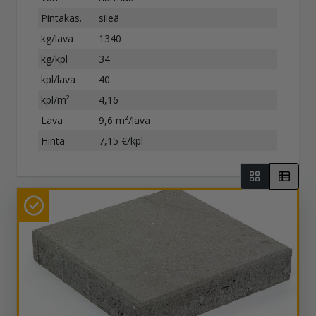
Pintakäs.
sileä
kg/lava
1340
kg/kpl
34
kpl/lava
40
kpl/m²
4,16
Lava
9,6 m²/lava
Hinta
7,15 €/kpl