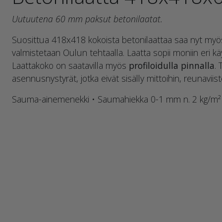
Uutuutena 60 mm paksut betonilaatat.
Suosittua 418x418 kokoista betonilaattaa saa nyt my
valmistetaan Oulun tehtaalla. Laatta sopii moniin eri kä
Laattakoko on saatavilla myös
profiloidulla pinnalla
.
asennusnystyrät, jotka eivät sisälly mittoihin, reunavii
Sauma-ainemenekki • Saumahiekka 0-1 mm n. 2 kg/m²