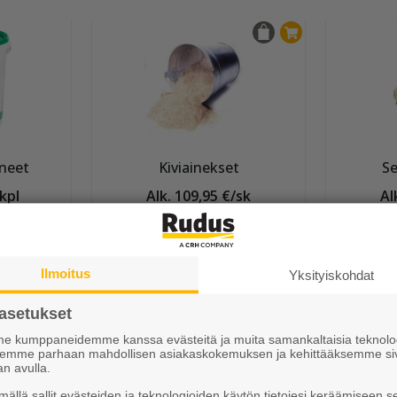
neet
Kiviainekset
Se
/kpl
Alk. 109,95 €/sk
Al
Muut Betonilaatat
Ilmoitus
Yksityiskohdat
asetukset
 kumppaneidemme kanssa evästeitä ja muita samankaltaisia teknolog
ksemme parhaan mahdollisen asiakaskokemuksen ja kehittääksemme si
an avulla.
ällä sallit evästeiden ja teknologioiden käytön tietojesi keräämiseen s