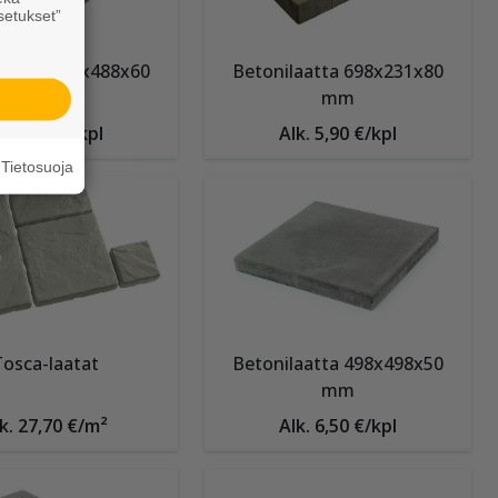
setukset”
laatta 488x488x60
Betonilaatta 698x231x80
mm
mm
lk. 7,15 €/kpl
Alk. 5,90 €/kpl
Tietosuoja
osca-laatat
Betonilaatta 498x498x50
mm
k. 27,70 €/m²
Alk. 6,50 €/kpl