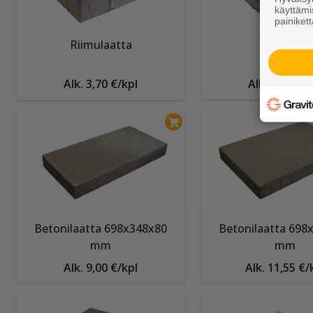
käyttämi
painikett
Riimulaatta
Gaala
Alk. 3,70 €/kpl
Alk. 5,55 €/k
Betonilaatta 698x348x80
Betonilaatta 698
mm
mm
Alk. 9,00 €/kpl
Alk. 11,55 €/