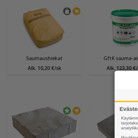
Saumaushiekat
GftK sauma-ai
Alk. 10,20 €/sk
Alk. 123,30 €
Eväste
Käytämme
tarjota
analytiik
Hyväksym