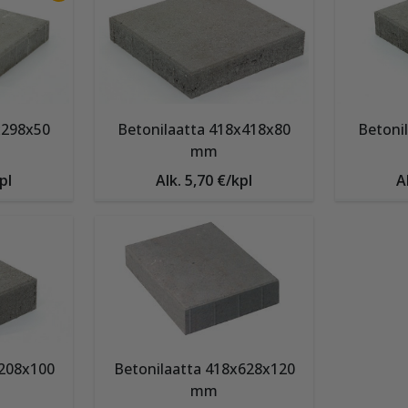
x298x50
Betonilaatta 418x418x80
Betoni
mm
pl
Alk. 5,70 €/kpl
A
x208x100
Betonilaatta 418x628x120
mm