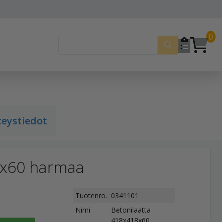
0
teystiedot
8x60 harmaa
Tuotenro.
0341101
Nimi
Betonilaatta
418x418x60