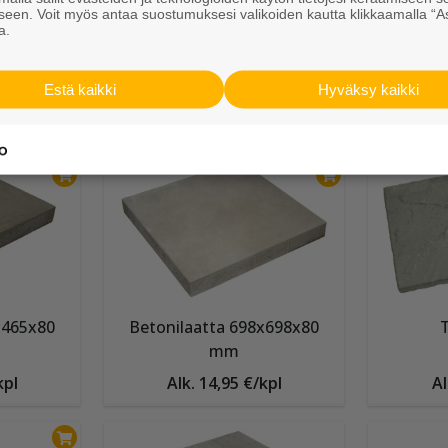
seen. Voit myös antaa suostumuksesi valikoiden kautta klikkaamalla “A
a.
Betonilaatta 598x298x80
Betoni
mm
Estä kaikki
Hyväksy kaikki
pl
Alk. 5,90 €/kpl
A
x465x80
Betonilaatta 698x698x80
T
mm
kpl
Alk. 14,95 €/kpl
Al