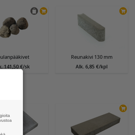
ulanpääkivet
Reunakivi 130 mm
k. 141,50 €/sk
Alk. 6,85 €/kpl
ioita
vustoa
ekä