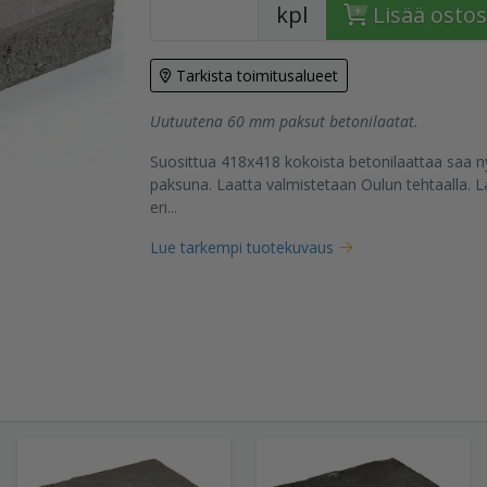
kpl
Lisää ostos
Tarkista toimitusalueet
Uutuutena 60 mm paksut betonilaatat.
tuote
Suosittua 418x418 kokoista betonilaattaa saa
paksuna. Laatta valmistetaan Oulun tehtaalla. L
eri...
Lue tarkempi tuotekuvaus