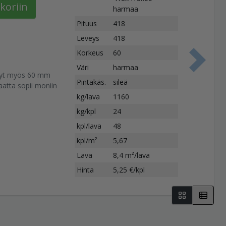
koriin
harmaa
Pituus
418
Leveys
418
Korkeus
60
S
Väri
harmaa
 nyt myös 60 mm
Pintakäs.
sileä
aatta sopii moniin
kg/lava
1160
kg/kpl
24
kpl/lava
48
kpl/m²
5,67
Lava
8,4 m²/lava
Hinta
5,25 €/kpl