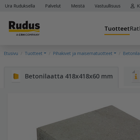
Ura Ruduksella
Palvelut
Meistä
Vastuullisuus
K
Tuotteet
Rat
Etusivu
Tuotteet
Pihakivet ja maisematuotteet
Betonila
Betonilaatta 418x418x60 mm