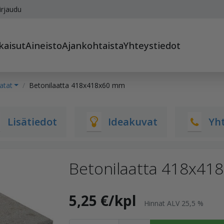
irjaudu
kaisut
Aineisto
Ajankohtaista
Yhteystiedot
atat
Betonilaatta 418x418x60 mm
Lisätiedot
Ideakuvat
Yh
Betonilaatta 418x41
5,25 €/kpl
Hinnat ALV 25,5 %