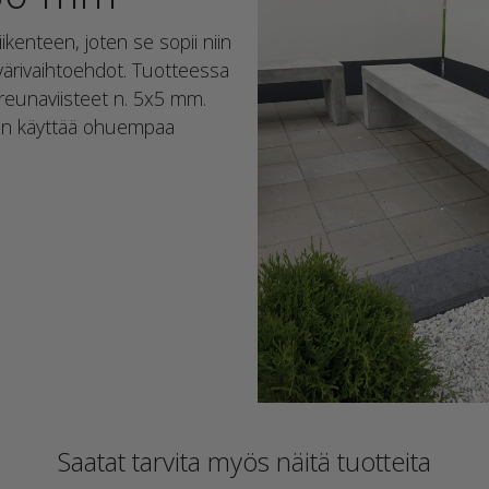
enteen, joten se sopii niin
t värivaihtoehdot. Tuotteessa
 reunaviisteet n. 5x5 mm.
aan käyttää ohuempaa
Saatat tarvita myös näitä tuotteita