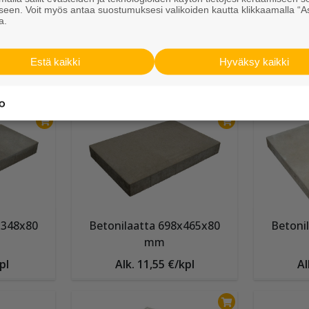
seen. Voit myös antaa suostumuksesi valikoiden kautta klikkaamalla “A
a.
Betonilaatta 598x298x80
Betoni
mm
Estä kaikki
Hyväksy kaikki
pl
Alk. 5,90 €/kpl
A
x348x80
Betonilaatta 698x465x80
Betoni
mm
pl
Alk. 11,55 €/kpl
Al