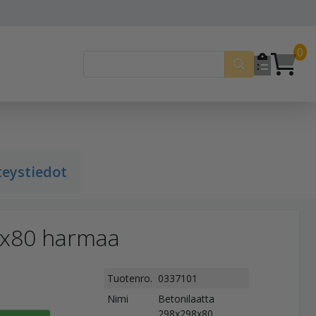
0
teystiedot
8x80 harmaa
Tuotenro.
0337101
Nimi
Betonilaatta
298x298x80