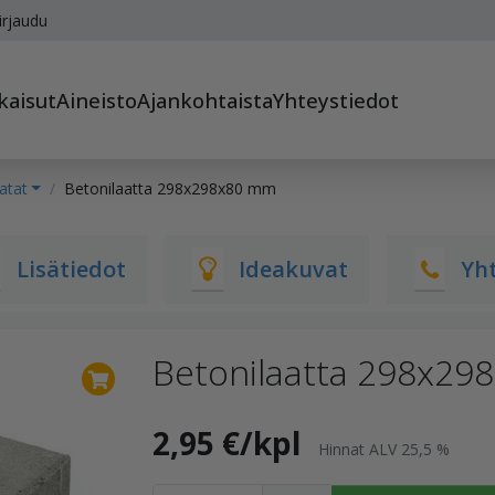
irjaudu
kaisut
Aineisto
Ajankohtaista
Yhteystiedot
atat
Betonilaatta 298x298x80 mm
Lisätiedot
Ideakuvat
Yh
Betonilaatta 298x29
2,95 €/kpl
Hinnat ALV 25,5 %