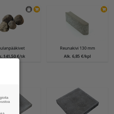
ulanpääkivet
Reunakivi 130 mm
k. 141,50 €/sk
Alk. 6,85 €/kpl
ioita
vustoa
ekä