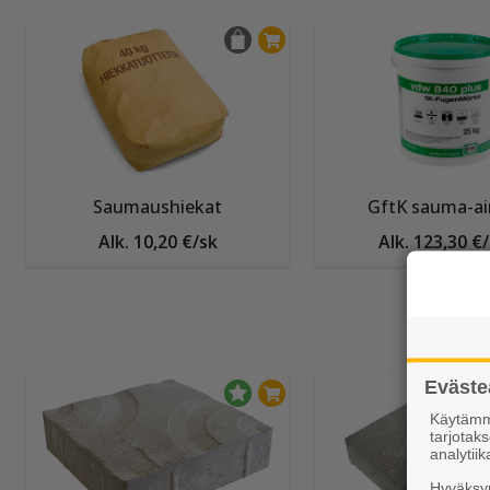
Saumaushiekat
GftK sauma-ai
Alk. 10,20 €/sk
Alk. 123,30 €
Eväste
Käytämme
tarjota
analytiik
Hyväksym