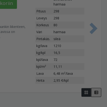
koriin
harmaa
Pituus
298
Leveys
298
Korkeus
80
nkin liikenteen,
S
ttavissa on
Väri
harmaa
.
Pintakäs.
sileä
kg/lava
1210
kg/kpl
16,5
kpl/lava
72
kpl/m²
11,11
Lava
6,48 m²/lava
Hinta
2,95 €/kpl