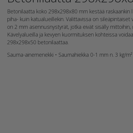
Betonilaatta koko 298x298x80 mm kestää raskaankin liik
piha- kuin katualueillekin. Valittavissa on sileäpintaise
on 2 mm asennusnystyrät, jotka eivät sisälly mittoihin,
Kävelyalueilla ja kevyen kuormituksen kohteissa void
298x298x50 betonilaattaa.
Sauma-ainemenekki • Saumahiekka 0-1 mm n. 3 kg/m²