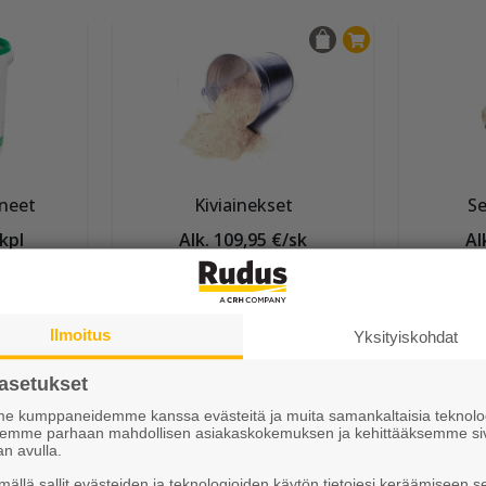
neet
Kiviainekset
Se
/kpl
Alk. 109,95 €/sk
Al
Muut Betonilaatat
Ilmoitus
Yksityiskohdat
asetukset
 kumppaneidemme kanssa evästeitä ja muita samankaltaisia teknolog
ksemme parhaan mahdollisen asiakaskokemuksen ja kehittääksemme si
an avulla.
ällä sallit evästeiden ja teknologioiden käytön tietojesi keräämiseen s