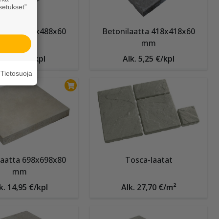
setukset”
laatta 488x488x60
Betonilaatta 418x418x60
mm
mm
lk. 7,15 €/kpl
Alk. 5,25 €/kpl
Tietosuoja
laatta 698x698x80
Tosca-laatat
mm
k. 14,95 €/kpl
Alk. 27,70 €/m²