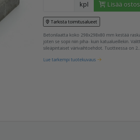
kpl
Lisää ostos
Tarkista toimitusalueet
Betonilaatta koko 298x298x80 mm kestää raskaa
tuote
joten se sopii niin piha- kuin katualueillekin. Vali
sileäpintaiset värivaihtoehdot. Tuotteessa on 2..
Lue tarkempi tuotekuvaus