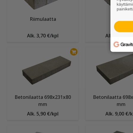
käyttämi
painikett
Riimulaatta
Gaala
Alk. 3,70 €/kpl
Alk. 5,55 €/k
Betonilaatta 698x231x80
Betonilaatta 698
mm
mm
Alk. 5,90 €/kpl
Alk. 9,00 €/k