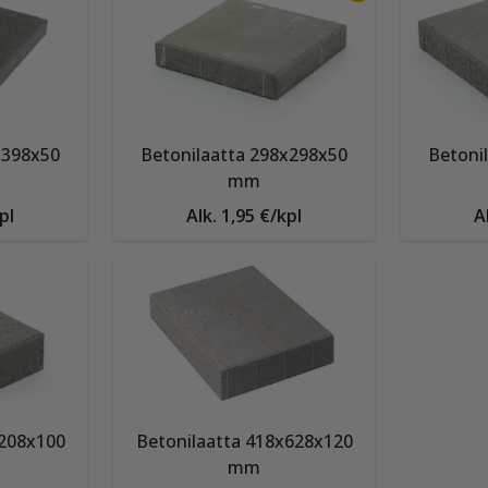
x398x50
Betonilaatta 298x298x50
Betoni
mm
pl
Alk. 1,95 €/kpl
A
x208x100
Betonilaatta 418x628x120
mm