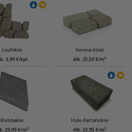
Louhikivi
Verona-kivet
lk. 3,99 €/kpl
Alk. 25,50 €/m²
Rombakivi
Hule-Kartanokivi
k. 29,99 €/m²
Alk. 33,95 €/m²