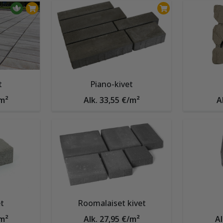
t
Piano-kivet
/m²
Alk. 33,55 €/m²
A
t
Roomalaiset kivet
/m²
Alk. 27,95 €/m²
Al