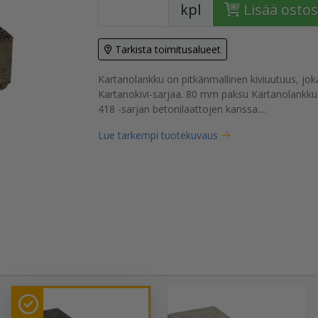
kpl
Lisää ostos
Tarkista toimitusalueet
Kartanolankku on pitkänmallinen kiviuutuus, jo
tuote
Kartanokivi-sarjaa. 80 mm paksu Kartanolankku
418 -sarjan betonilaattojen kanssa....
Lue tarkempi tuotekuvaus