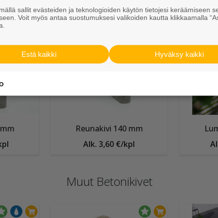
x208x80
Betonilaatta 418x208x80
Betoni
ällä sallit evästeiden ja teknologioiden käytön tietojesi keräämiseen s
mm
seen. Voit myös antaa suostumuksesi valikoiden kautta klikkaamalla “A
a.
pl
Alk. 2,90 €/kpl
A
Estä kaikki
Hyväksy kaikki
0 mm
Reunakivi 140 mm
Lum
kpl
Alk. 3,60 €/kpl
Al
Muut Betonikivet