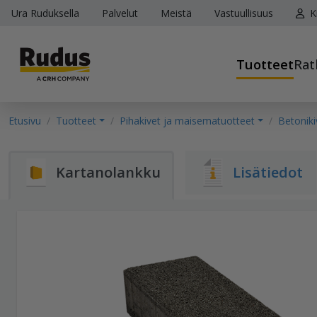
Ura Ruduksella
Palvelut
Meistä
Vastuullisuus
K
Tuotteet
Rat
Etusivu
Tuotteet
Pihakivet ja maisematuotteet
Betoniki
Kartanolankku
Lisätiedot