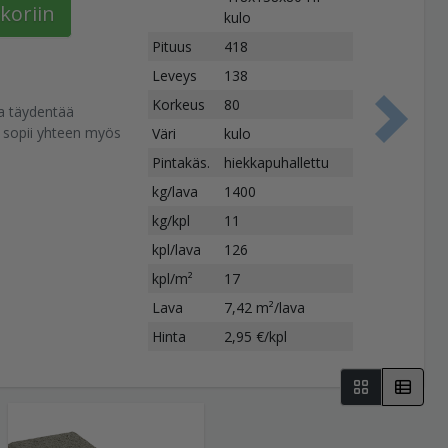
koriin
kulo
Pituus
418
Leveys
138
Korkeus
80
ka täydentää
S
 sopii yhteen myös
Väri
kulo
Pintakäs.
hiekkapuhallettu
kg/lava
1400
kg/kpl
11
kpl/lava
126
kpl/m²
17
Lava
7,42 m²/lava
Hinta
2,95 €/kpl