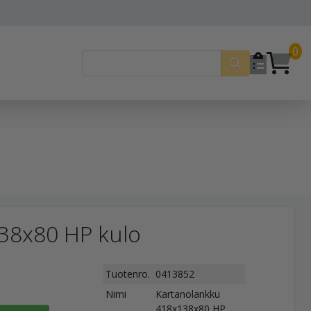
0
38x80 HP kulo
Tuotenro.
0413852
Nimi
Kartanolankku
418x138x80 HP