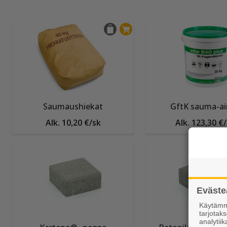
Saumaushiekat
GftK sauma-ai
Alk. 10,20 €/sk
Alk. 123,30 €
Eväste
Käytämme
tarjota
analytiik