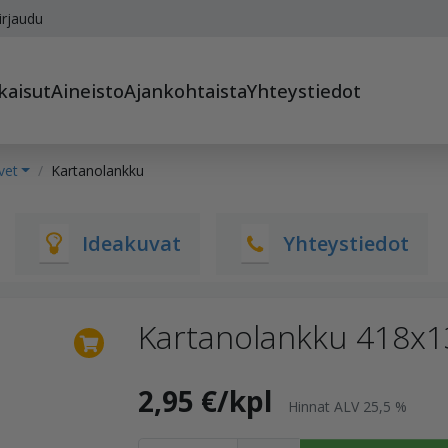
irjaudu
kaisut
Aineisto
Ajankohtaista
Yhteystiedot
vet
Kartanolankku
Ideakuvat
Yhteystiedot
Kartanolankku 418x1
2,95 €/kpl
Hinnat ALV 25,5 %