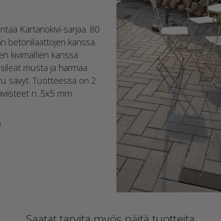
ntää Kartanokivi-sarjaa. 80
 betonilaattojen kanssa.
en kivimallien kanssa
n sileät musta ja harmaa
uru sävyt. Tuotteessa on 2
aviisteet n. 5x5 mm.
.
Saatat tarvita myös näitä tuotteita