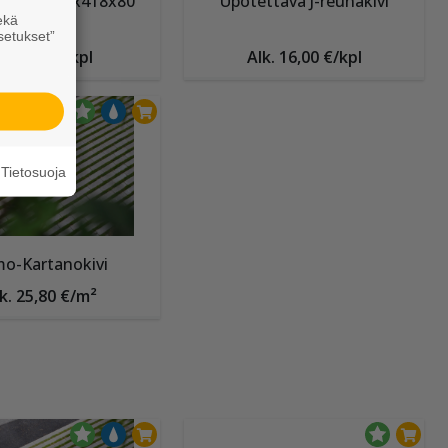
laatta 418x418x80
Upotettava J-reunakivi
ekä
mm
setukset”
lk. 5,70 €/kpl
Alk. 16,00 €/kpl
Tietosuoja
o-Kartanokivi
k. 25,80 €/m²