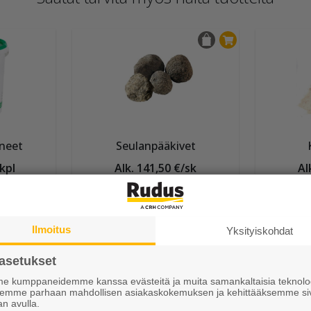
neet
Seulanpääkivet
/kpl
Alk. 141,50 €/sk
Al
Ilmoitus
Yksityiskohdat
asetukset
 kumppaneidemme kanssa evästeitä ja muita samankaltaisia teknolog
ksemme parhaan mahdollisen asiakaskokemuksen ja kehittääksemme si
an avulla.