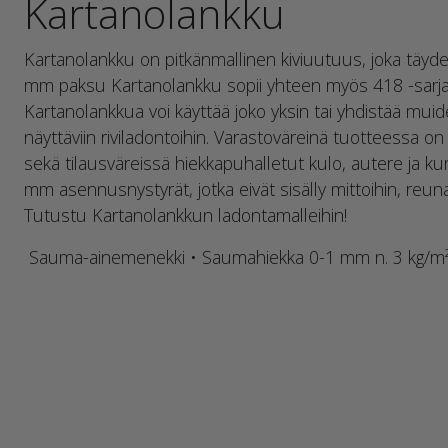
Kartanolankku
Kartanolankku on pitkänmallinen kiviuutuus, joka täyde
mm paksu Kartanolankku sopii yhteen myös 418 -sarjan
Kartanolankkua voi käyttää joko yksin tai yhdistää muid
näyttäviin riviladontoihin. Varastoväreinä tuotteessa o
sekä tilausväreissä hiekkapuhalletut kulo, autere ja k
mm asennusnystyrät, jotka eivät sisälly mittoihin, reun
Tutustu Kartanolankkun ladontamalleihin!
Sauma-ainemenekki • Saumahiekka 0-1 mm n. 3 kg/m²