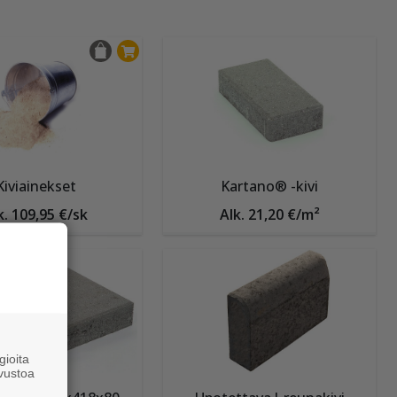
Kiviainekset
Kartano® -kivi
k. 109,95 €/sk
Alk. 21,20 €/m²
ioita
vustoa